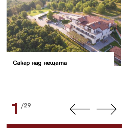
Сакар над нещата
1
/29