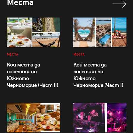
Места
МЕСТА
МЕСТА
Кои места да
Кои места да
посетиш по
посетиш по
Южното
Южното
Черноморие (Част II)
Черноморие (Част I)