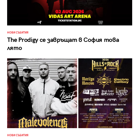
НОВИ СЪБИТИЯ
The Prodigy се завръщат в София това
лято
НОВИ СЪБИТИЯ