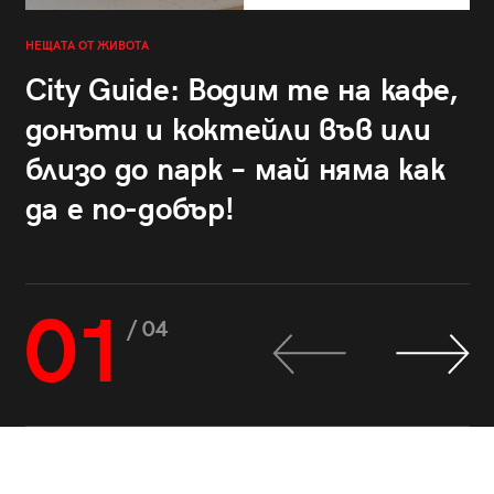
НЕЩАТА ОТ ЖИВОТА
City Guide: Водим те на кафе,
донъти и коктейли във или
близо до парк – май няма как
да е по-добър!
01
/ 04