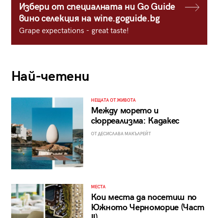
Избери от специалната ни Go Guide
вино селекция на wine.goguide.bg
Grape expectations - great taste!
Най-четени
НЕЩАТА ОТ ЖИВОТА
Между морето и
сюрреализма: Кадакес
ОТ ДЕСИСЛАВА МАКЪЛРЕЙТ
МЕСТА
Кои места да посетиш по
Южното Черноморие (Част
II)