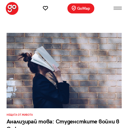
GoMap
НЕЩАТА ОТ ЖИВОТА
Анализирай това: Студенстките войни в