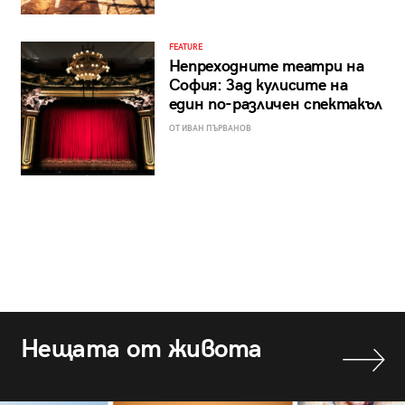
FEATURE
Непреходните театри на
София: Зад кулисите на
един по-различен спектакъл
ОТ ИВАН ПЪРВАНОВ
Нещата от живота