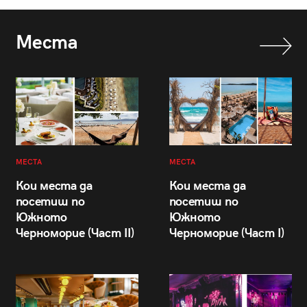
Места
МЕСТА
МЕСТА
Кои места да
Кои места да
посетиш по
посетиш по
Южното
Южното
Черноморие (Част II)
Черноморие (Част I)