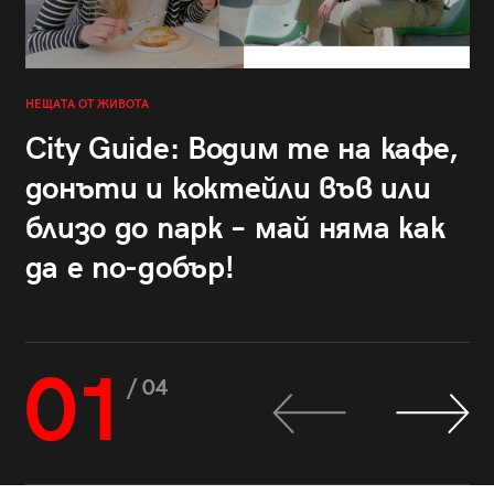
НЕЩАТА ОТ ЖИВОТА
City Guide: Водим те на кафе,
донъти и коктейли във или
близо до парк – май няма как
да е по-добър!
01
/ 04