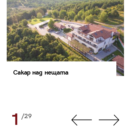
Сакар над нещата
1
/29