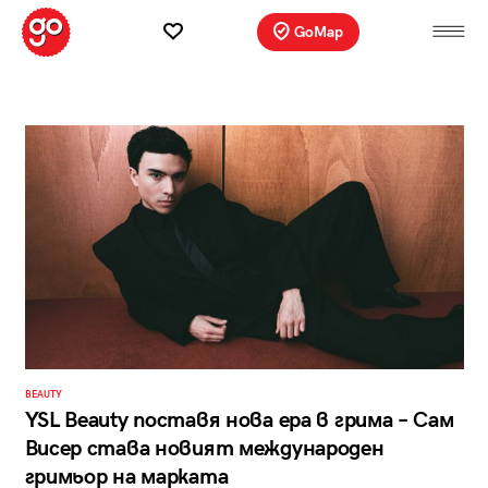
GoMap
BEAUTY
YSL Beauty поставя нова ера в гримa – Сам
Висер става новият международен
гримьор на марката