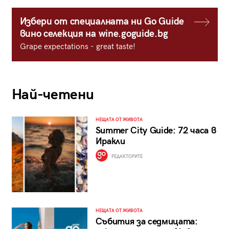
Избери от специалната ни Go Guide
вино селекция на wine.goguide.bg
Grape expectations - great taste!
Най-четени
НЕЩАТА ОТ ЖИВОТА
Summer City Guide: 72 часа в
Иракли
РЕДАКТОРИТЕ
НЕЩАТА ОТ ЖИВОТА
Събития за седмицата: