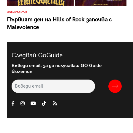
НОВИ СЪБИТИЯ
Първият ден на Hills of Rock започва с
Malevolence
Следвай GoGuide
Въведи email, за да получаваш GO Guide
бюлетин