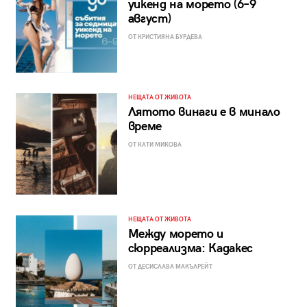
уикенд на морето (6–9
август)
ОТ КРИСТИЯНА БУРДЕВА
НЕЩАТА ОТ ЖИВОТА
Лятото винаги е в минало
време
ОТ КАТИ МИКОВА
НЕЩАТА ОТ ЖИВОТА
Между морето и
сюрреализма: Кадакес
ОТ ДЕСИСЛАВА МАКЪЛРЕЙТ