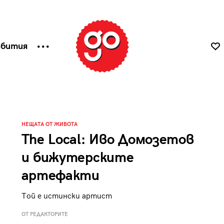
ъбития
НЕЩАТА ОТ ЖИВОТА
The Local: Иво Домозетов
и бижутерските
артефакти
Той е истински артист
ОТ РЕДАКТОРИТЕ