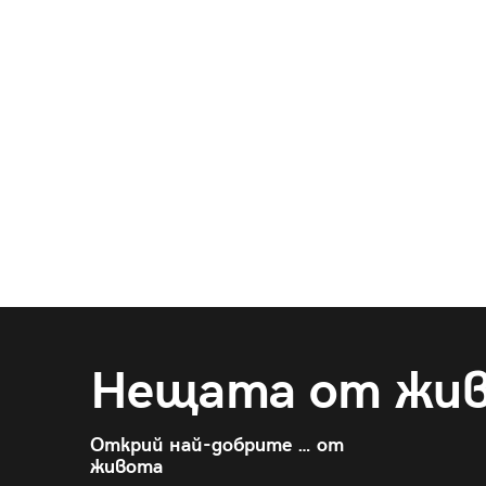
Нещата от жи
Открий най-добрите … от
живота