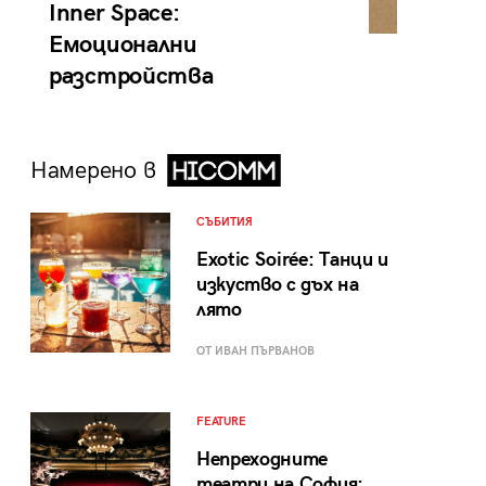
Inner Space:
Емоционални
разстройства
Намерено в
СЪБИТИЯ
Exotic Soirée: Танци и
изкуство с дъх на
лято
ОТ ИВАН ПЪРВАНОВ
FEATURE
Непреходните
театри на София: