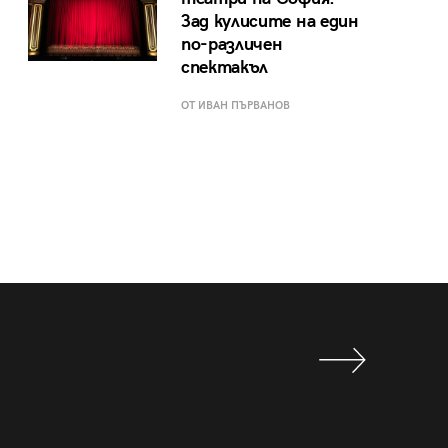
Зад кулисите на един
по-различен
спектакъл
ОТ ИВАН ПЪРВАНОВ