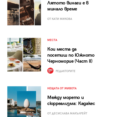
Лятото винаги е в
минало време
ОТ КАТИ МИКОВА
МЕСТА
Кои места да
посетиш по Южното
Черноморие (Част II)
РЕДАКТОРИТЕ
НЕЩАТА ОТ ЖИВОТА
Между морето и
сюрреализма: Кадакес
ОТ ДЕСИСЛАВА МАКЪЛРЕЙТ