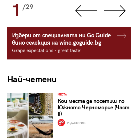
1
/29
Избери от специалната ни Go Guide
вино селекция на wine.goguide.bg
Grape expectations - great taste!
Най-четени
МЕСТА
Кои места да посетиш по
Южното Черноморие (Част
II)
РЕДАКТОРИТЕ