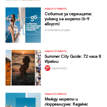
НЕЩАТА ОТ ЖИВОТА
Събития за седмицата:
уикенд на морето (6–9
август)
ОТ КРИСТИЯНА БУРДЕВА
НЕЩАТА ОТ ЖИВОТА
Summer City Guide: 72 часа в
Иракли
РЕДАКТОРИТЕ
НЕЩАТА ОТ ЖИВОТА
Между морето и
сюрреализма: Кадакес