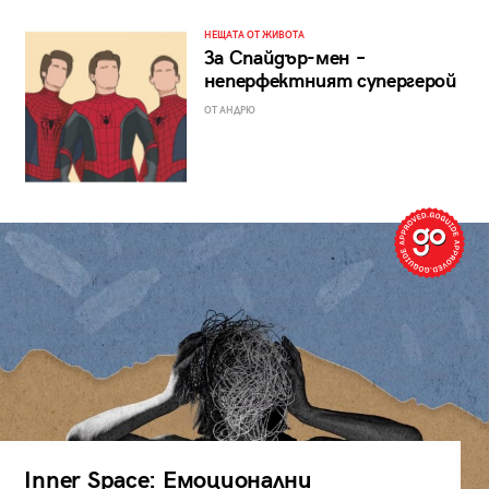
НЕЩАТА ОТ ЖИВОТА
За Спайдър-мен –
неперфектният супергерой
ОТ АНДРЮ
Inner Space: Емоционални