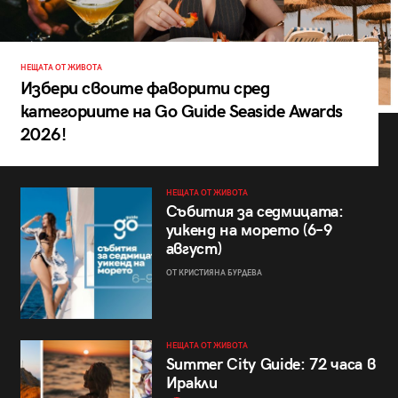
НЕЩАТА ОТ ЖИВОТА
Избери своите фаворити сред
категориите на Go Guide Seaside Awards
2026!
НЕЩАТА ОТ ЖИВОТА
Събития за седмицата:
уикенд на морето (6–9
август)
ОТ КРИСТИЯНА БУРДЕВА
НЕЩАТА ОТ ЖИВОТА
Summer City Guide: 72 часа в
Иракли