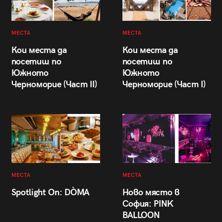
МЕСТА
МЕСТА
Кои места да
Кои места да
посетиш по
посетиш по
Южното
Южното
Черноморие (Част II)
Черноморие (Част I)
МЕСТА
МЕСТА
Spotlight On: DÒMA
Ново място в
София: PINK
BALLOON