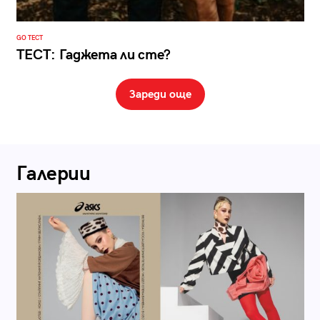
GO ТЕСТ
ТЕСТ: Гаджета ли сте?
Зареди още
Галерии