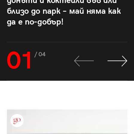
донъти и коктейли във или
близо до парк – май няма как
да е по-добър!
01
/ 04