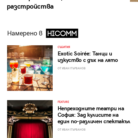
разстройства
Намерено в
СЪБИТИЯ
Exotic Soirée: Танци и
изкуство с дъх на лято
ОТ ИВАН ПЪРВАНОВ
FEATURE
Непреходните театри на
София: Зад кулисите на
един по-различен спектакъл
ОТ ИВАН ПЪРВАНОВ