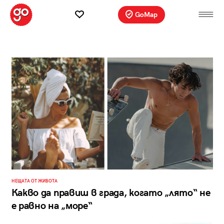
GoMap
НЕЩАТА ОТ ЖИВОТА
Какво да правиш в града, когато „лято“ не
е равно на „море“