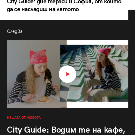
City Guide: две тераси в София, от които
да се насладиш на лятото
Следва
НЕЩАТА ОТ ЖИВОТА
City Guide: Водим те на кафе,