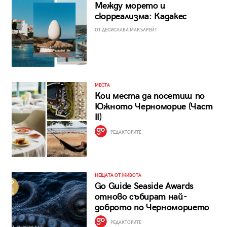
Между морето и
сюрреализма: Кадакес
ОТ ДЕСИСЛАВА МАКЪЛРЕЙТ
МЕСТА
Кои места да посетиш по
Южното Черноморие (Част
II)
РЕДАКТОРИТЕ
НЕЩАТА ОТ ЖИВОТА
Go Guide Seaside Awards
отново събират най-
доброто по Черноморието
РЕДАКТОРИТЕ