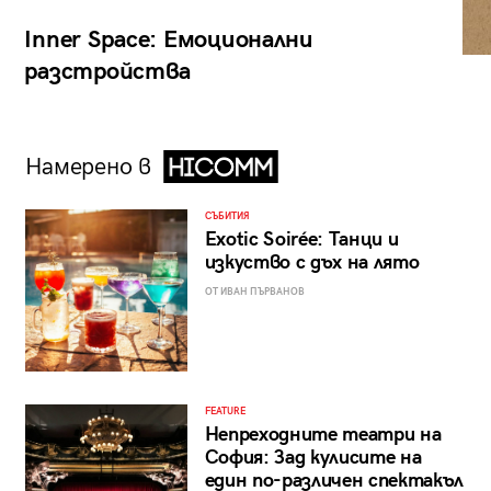
Inner Space: Емоционални
разстройства
Намерено в
СЪБИТИЯ
Exotic Soirée: Танци и
изкуство с дъх на лято
ОТ ИВАН ПЪРВАНОВ
FEATURE
Непреходните театри на
София: Зад кулисите на
един по-различен спектакъл