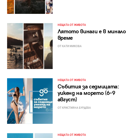
НЕЩАТА ОТ ЖИВОТА
Лятото винаги е в минало
време
ОТ КАТИ МИКОВА
НЕЩАТА ОТ ЖИВОТА
Събития за седмицата:
уикенд на морето (6–9
август)
ОТ КРИСТИЯНА БУРДЕВА
НЕЩАТА ОТ ЖИВОТА