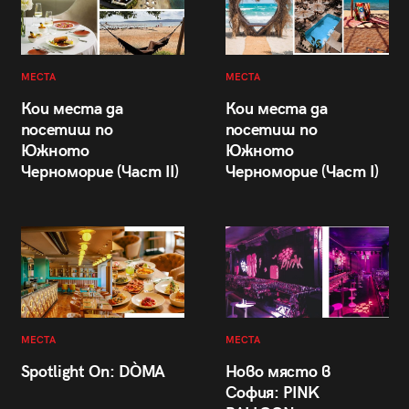
МЕСТА
МЕСТА
Кои места да
Кои места да
посетиш по
посетиш по
Южното
Южното
Черноморие (Част II)
Черноморие (Част I)
МЕСТА
МЕСТА
Spotlight On: DÒMA
Ново място в
София: PINK