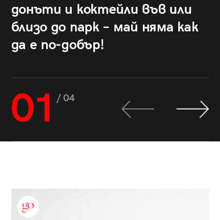
донъти и коктейли във или
близо до парк – май няма как
да е по-добър!
01
/ 04