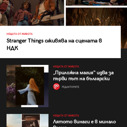
НЕЩАТА ОТ ЖИВОТА
Stranger Things оживява на сцената в
НДК
НЕЩАТА ОТ ЖИВОТА
„Приложна магия“ идва за
първи път на български
РЕДАКТОРИТЕ
НЕЩАТА ОТ ЖИВОТА
Лятото винаги е в минало