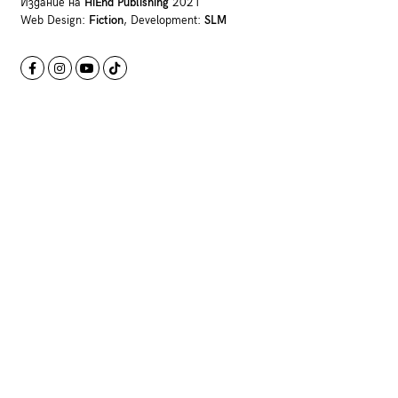
Издание на
HiEnd Publishing
2021
Web Design:
Fiction
, Development:
SLM