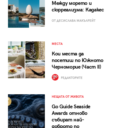
Между морето и
сюрреализма: Кадакес
ОТ ДЕСИСЛАВА МАКЪЛРЕЙТ
МЕСТА
Кои места да
посетиш по Южното
Черноморие (Част II)
РЕДАКТОРИТЕ
НЕЩАТА ОТ ЖИВОТА
Go Guide Seaside
Awards отново
събират най-
доброто по