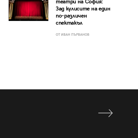
театри на София:
Зад кулисите на един
по-различен
спектакъл
ОТ ИВАН ПЪРВАНОВ