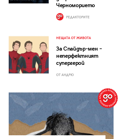
Черноморието
РЕДАКТОРИТЕ
НЕЩАТА ОТ ЖИВОТА
За Спайдър-мен –
неперфектният
супергерой
ОТ АНДРЮ