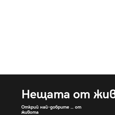
Нещата от жи
Открий най-добрите … от
живота