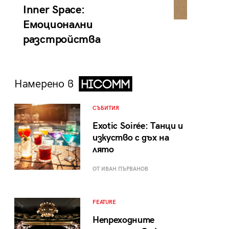
Inner Space:
Емоционални
разстройства
Намерено в
СЪБИТИЯ
Exotic Soirée: Танци и
изкуство с дъх на
лято
ОТ ИВАН ПЪРВАНОВ
FEATURE
Непреходните