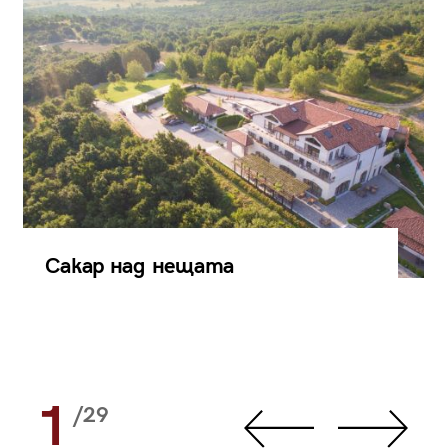
Сакар над нещата
1
/29