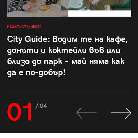
НЕЩАТА ОТ ЖИВОТА
City Guide: Водим те на кафе,
донъти и коктейли във или
близо до парк – май няма как
да е по-добър!
01
/ 04