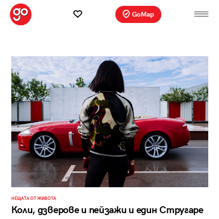
GoMap
НЕЩАТА ОТ ЖИВОТА
Коли, дзверове и пейзажи и един Стругаре