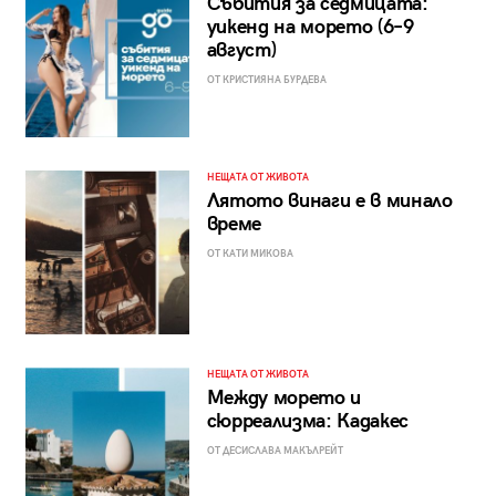
Събития за седмицата:
уикенд на морето (6–9
август)
ОТ КРИСТИЯНА БУРДЕВА
НЕЩАТА ОТ ЖИВОТА
Лятото винаги е в минало
време
ОТ КАТИ МИКОВА
НЕЩАТА ОТ ЖИВОТА
Между морето и
сюрреализма: Кадакес
ОТ ДЕСИСЛАВА МАКЪЛРЕЙТ