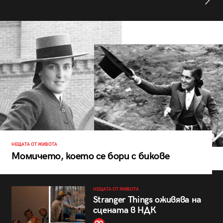
НЕЩАТА ОТ ЖИВОТА
Момичето, което се бори с бикове
НЕЩАТА ОТ ЖИВОТА
Stranger Things оживява на
сцената в НДК