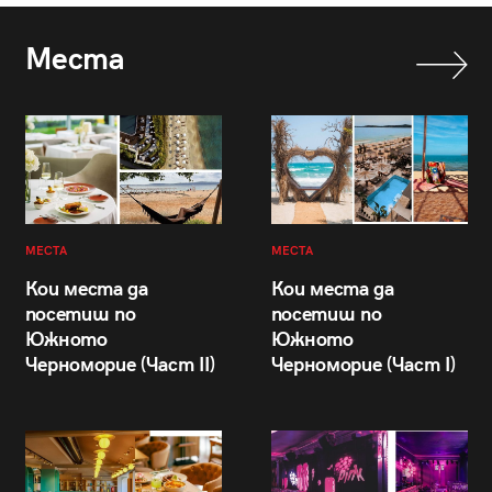
Места
МЕСТА
МЕСТА
Кои места да
Кои места да
посетиш по
посетиш по
Южното
Южното
Черноморие (Част II)
Черноморие (Част I)