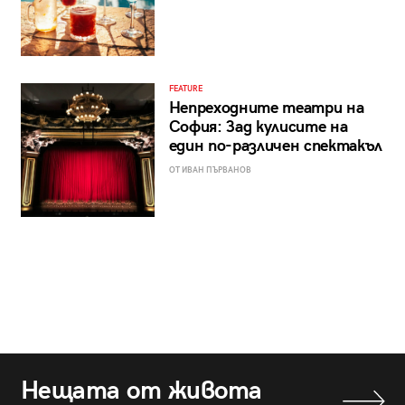
FEATURE
Непреходните театри на
София: Зад кулисите на
един по-различен спектакъл
ОТ ИВАН ПЪРВАНОВ
Нещата от живота