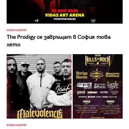
НОВИ СЪБИТИЯ
The Prodigy се завръщат в София това
лято
НОВИ СЪБИТИЯ