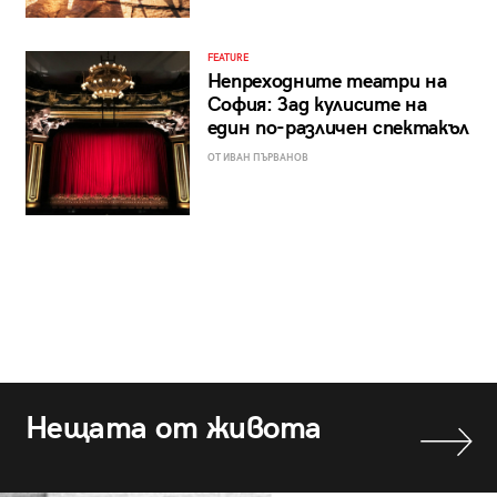
FEATURE
Непреходните театри на
София: Зад кулисите на
един по-различен спектакъл
ОТ ИВАН ПЪРВАНОВ
Нещата от живота