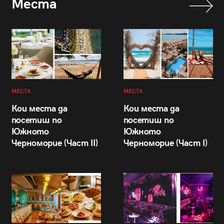
Места
МЕСТА
МЕСТА
Кои места да
Кои места да
посетиш по
посетиш по
Южното
Южното
Черноморие (Част II)
Черноморие (Част I)