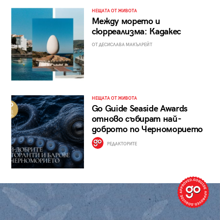
НЕЩАТА ОТ ЖИВОТА
Между морето и
сюрреализма: Кадакес
ОТ ДЕСИСЛАВА МАКЪЛРЕЙТ
НЕЩАТА ОТ ЖИВОТА
Go Guide Seaside Awards
отново събират най-
доброто по Черноморието
РЕДАКТОРИТЕ