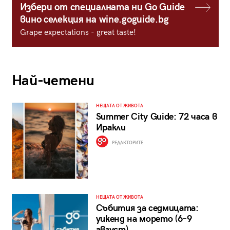
Избери от специалната ни Go Guide
вино селекция на wine.goguide.bg
Grape expectations - great taste!
Най-четени
НЕЩАТА ОТ ЖИВОТА
Summer City Guide: 72 часа в
Иракли
РЕДАКТОРИТЕ
НЕЩАТА ОТ ЖИВОТА
Събития за седмицата:
уикенд на морето (6–9
август)