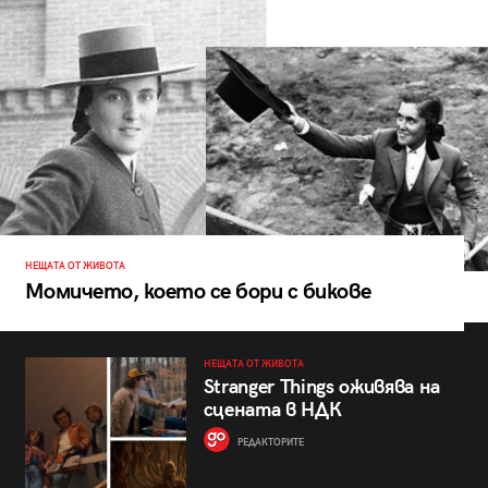
НЕЩАТА ОТ ЖИВОТА
Момичето, което се бори с бикове
НЕЩАТА ОТ ЖИВОТА
Stranger Things оживява на
сцената в НДК
РЕДАКТОРИТЕ