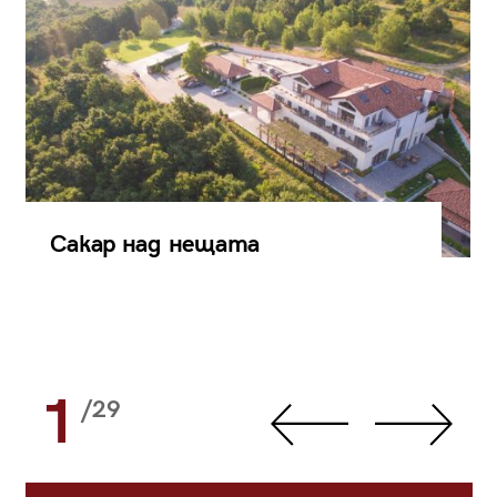
Сакар над нещата
1
/29