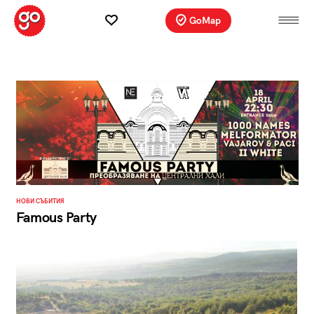
GoMap
НОВИ СЪБИТИЯ
Famous Party