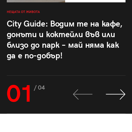
НЕЩАТА ОТ ЖИВОТА
City Guide: Водим те на кафе,
донъти и коктейли във или
близо до парк – май няма как
да е по-добър!
01
/ 04