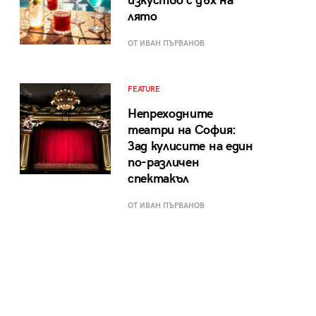
изкуство с дъх на
лято
ОТ ИВАН ПЪРВАНОВ
FEATURE
Непреходните
театри на София:
Зад кулисите на един
по-различен
спектакъл
ОТ ИВАН ПЪРВАНОВ