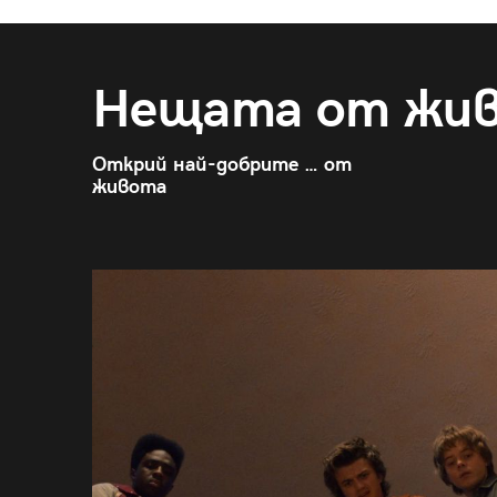
Нещата от жи
Открий най-добрите … от
живота