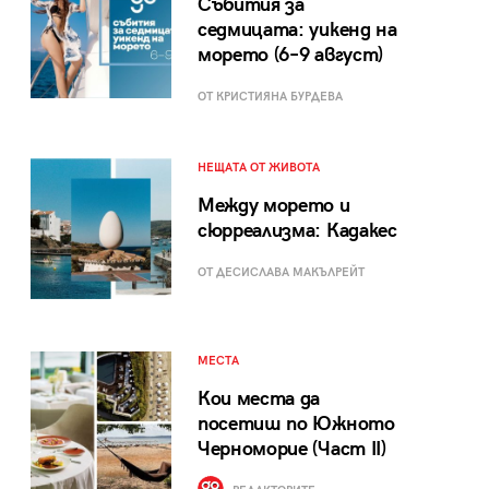
Събития за
седмицата: уикенд на
морето (6–9 август)
ОТ КРИСТИЯНА БУРДЕВА
НЕЩАТА ОТ ЖИВОТА
Между морето и
сюрреализма: Кадакес
ОТ ДЕСИСЛАВА МАКЪЛРЕЙТ
МЕСТА
Кои места да
посетиш по Южното
Черноморие (Част II)