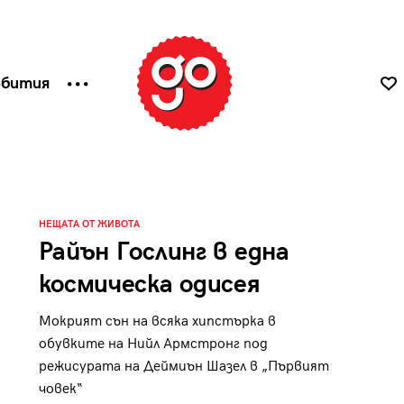
ъбития
НЕЩАТА ОТ ЖИВОТА
Райън Гослинг в една
космическа одисея
Мокрият сън на всяка хипстърка в
обувките на Нийл Армстронг под
режисурата на Деймиън Шазел в „Първият
човек“