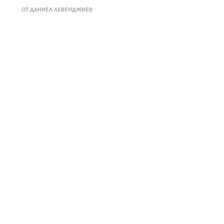
к
Tender is the Wine – Какво
ОТ ДАНИЕЛ ЛЕВЕНДЖИЕВ
чаша
се пие на Лазурния бряг
29
/29