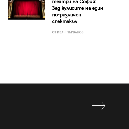
театри на София:
Зад кулисите на един
по-различен
спектакъл
ОТ ИВАН ПЪРВАНОВ