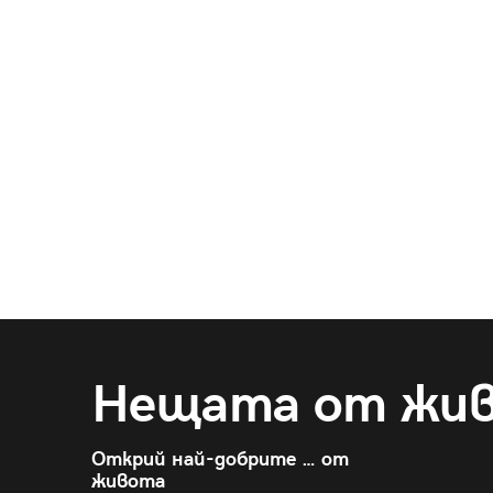
Нещата от жи
Открий най-добрите … от
живота