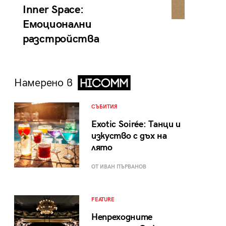
Inner Space:
Емоционални
разстройства
Намерено в
СЪБИТИЯ
Exotic Soirée: Танци и
изкуство с дъх на
лято
ОТ ИВАН ПЪРВАНОВ
FEATURE
Непреходните