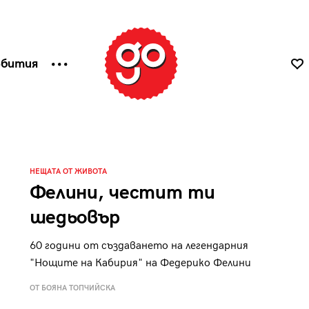
ъбития
НЕЩАТА ОТ ЖИВОТА
Фелини, честит ти
шедьовър
60 години от създаването на легендарния
"Нощите на Кабирия" на Федерико Фелини
ОТ БОЯНА ТОПЧИЙСКА