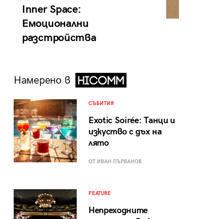
Inner Space:
Емоционални
разстройства
Намерено в
СЪБИТИЯ
Exotic Soirée: Танци и
изкуство с дъх на
лято
ОТ ИВАН ПЪРВАНОВ
FEATURE
Непреходните