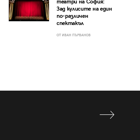
театри на София:
Зад кулисите на един
по-различен
спектакъл
ОТ ИВАН ПЪРВАНОВ