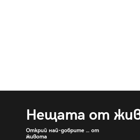
Нещата от жи
Открий най-добрите … от
живота