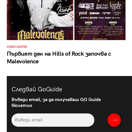
НОВИ СЪБИТИЯ
Първият ден на Hills of Rock започва с
Malevolence
Следвай GoGuide
Въведи email, за да получаваш GO Guide
бюлетин