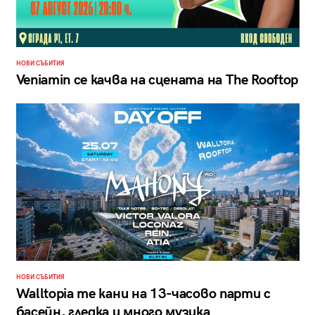
НОВИ СЪБИТИЯ
Veniamin се качва на сцената на The Rooftop
НОВИ СЪБИТИЯ
Walltopia те кани на 13-часово парти с
басейн, гледка и много музика