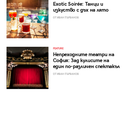
Exotic Soirée: Танци и
изкуство с дъх на лято
ОТ ИВАН ПЪРВАНОВ
FEATURE
Непреходните театри на
София: Зад кулисите на
един по-различен спектакъл
ОТ ИВАН ПЪРВАНОВ