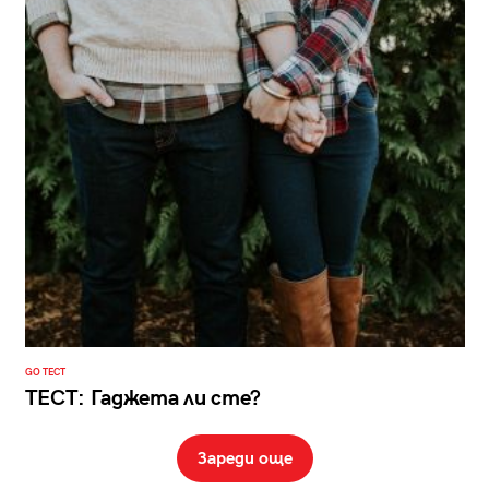
GO ТЕСТ
ТЕСТ: Гаджета ли сте?
Зареди още