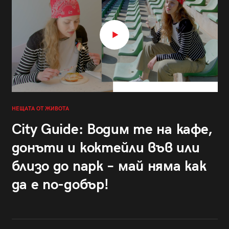
НЕЩАТА ОТ ЖИВОТА
City Guide: Водим те на кафе,
донъти и коктейли във или
близо до парк – май няма как
да е по-добър!