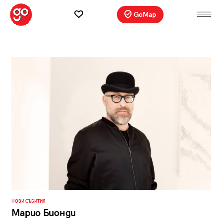
GoMap
НОВИ СЪБИТИЯ
Марио Бионди