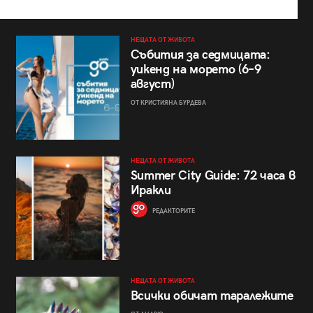
НЕЩАТА ОТ ЖИВОТА
Събития за седмицата:
уикенд на морето (6–9
август)
ОТ КРИСТИЯНА БУРДЕВА
НЕЩАТА ОТ ЖИВОТА
Summer City Guide: 72 часа в
Иракли
РЕДАКТОРИТЕ
НЕЩАТА ОТ ЖИВОТА
Всички обичат таралежите