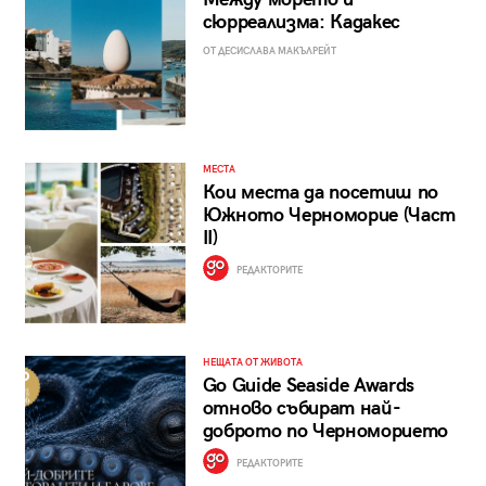
сюрреализма: Кадакес
ОТ ДЕСИСЛАВА МАКЪЛРЕЙТ
МЕСТА
Кои места да посетиш по
Южното Черноморие (Част
II)
РЕДАКТОРИТЕ
НЕЩАТА ОТ ЖИВОТА
Go Guide Seaside Awards
отново събират най-
доброто по Черноморието
РЕДАКТОРИТЕ