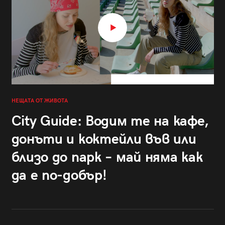
НЕЩАТА ОТ ЖИВОТА
City Guide: Водим те на кафе,
донъти и коктейли във или
близо до парк – май няма как
да е по-добър!