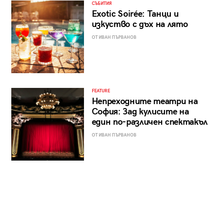
СЪБИТИЯ
Exotic Soirée: Танци и
изкуство с дъх на лято
ОТ ИВАН ПЪРВАНОВ
FEATURE
Непреходните театри на
София: Зад кулисите на
един по-различен спектакъл
ОТ ИВАН ПЪРВАНОВ