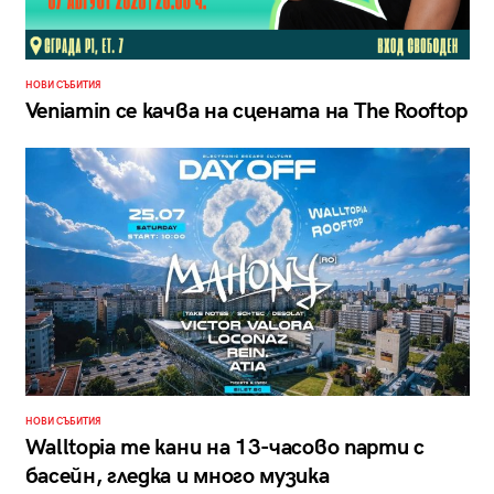
НОВИ СЪБИТИЯ
Veniamin се качва на сцената на The Rooftop
НОВИ СЪБИТИЯ
Walltopia те кани на 13-часово парти с
басейн, гледка и много музика