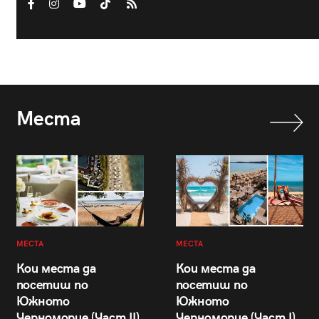
Места
МЕСТА
МЕСТА
Кои места да
Кои места да
посетиш по
посетиш по
Южното
Южното
Черноморие (Част II)
Черноморие (Част I)