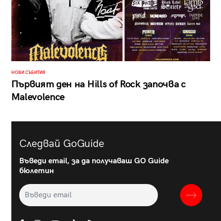
НОВИ СЪБИТИЯ
Първият ден на Hills of Rock започва с
Malevolence
Следвай GoGuide
Въведи email, за да получаваш GO Guide
бюлетин