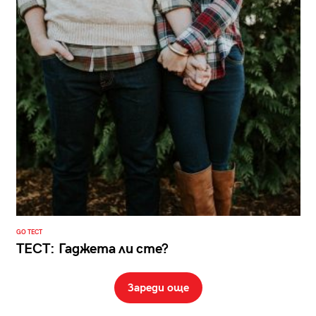
GO ТЕСТ
ТЕСТ: Гаджета ли сте?
Зареди още