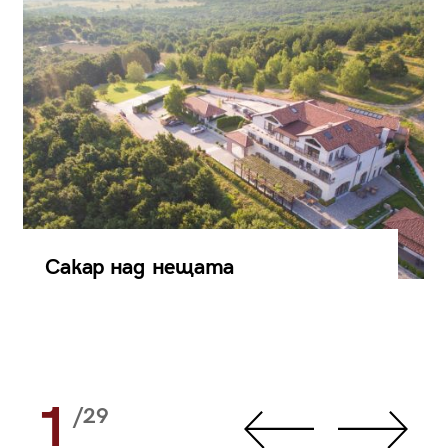
Сакар над нещата
1
/29