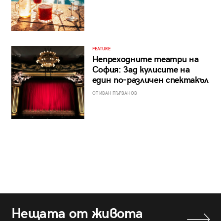
FEATURE
Непреходните театри на
София: Зад кулисите на
един по-различен спектакъл
ОТ ИВАН ПЪРВАНОВ
Нещата от живота