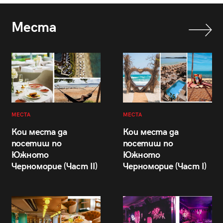
Места
МЕСТА
МЕСТА
Кои места да
Кои места да
посетиш по
посетиш по
Южното
Южното
Черноморие (Част II)
Черноморие (Част I)