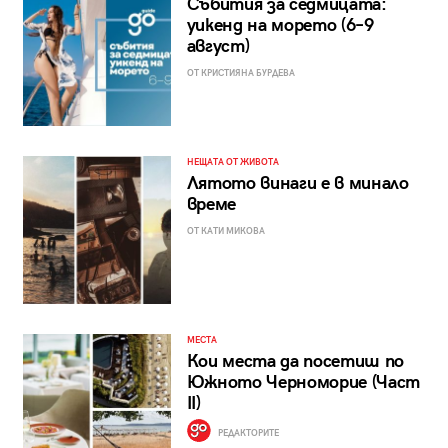
Събития за седмицата:
уикенд на морето (6–9
август)
ОТ КРИСТИЯНА БУРДЕВА
НЕЩАТА ОТ ЖИВОТА
Лятото винаги е в минало
време
ОТ КАТИ МИКОВА
МЕСТА
Кои места да посетиш по
Южното Черноморие (Част
II)
РЕДАКТОРИТЕ