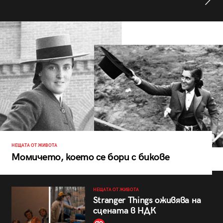
НЕЩАТА ОТ ЖИВОТА
Момичето, което се бори с бикове
НЕЩАТА ОТ ЖИВОТА
Stranger Things оживява на
сцената в НДК