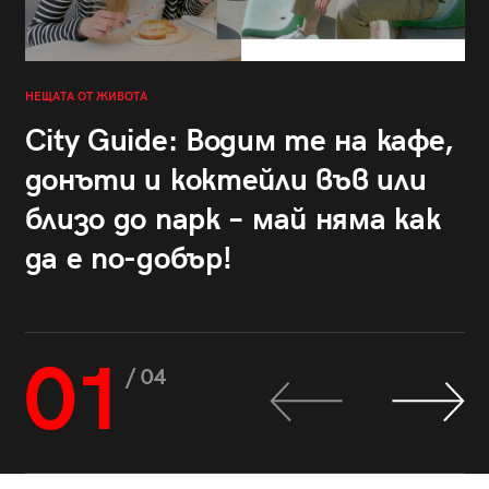
НЕЩАТА ОТ ЖИВОТА
City Guide: Водим те на кафе,
донъти и коктейли във или
близо до парк – май няма как
да е по-добър!
01
/ 04