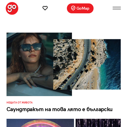
GoMap
НЕЩАТА ОТ ЖИВОТА
Саундтракът на това лято е български