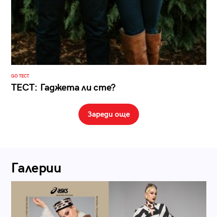
GO ТЕСТ
ТЕСТ: Гаджета ли сте?
Зареди още
Галерии