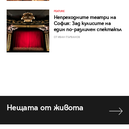
FEATURE
Непреходните театри на
София: Зад кулисите на
един по-различен спектакъл
ОТ ИВАН ПЪРВАНОВ
Нещата от живота