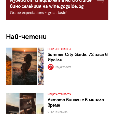
Избери от специалната ни Go Guide
вино селекция на wine.goguide.bg
Grape expectations - great taste!
Най-четени
НЕЩАТА ОТ ЖИВОТА
Summer City Guide: 72 часа в
Иракли
РЕДАКТОРИТЕ
НЕЩАТА ОТ ЖИВОТА
Лятото винаги е в минало
време
ОТ КАТИ МИКОВА