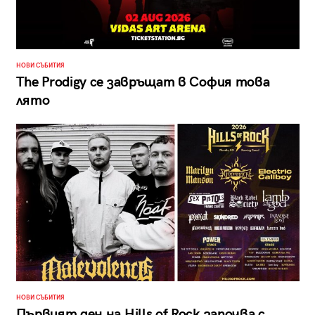
НОВИ СЪБИТИЯ
The Prodigy се завръщат в София това
лято
НОВИ СЪБИТИЯ
Първият ден на Hills of Rock започва с