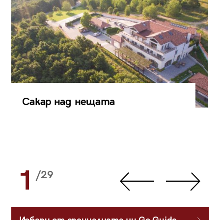
Сакар над нещата
1
/29