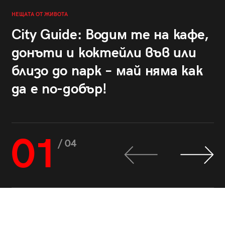
НЕЩАТА ОТ ЖИВОТА
City Guide: Водим те на кафе,
донъти и коктейли във или
близо до парк – май няма как
да е по-добър!
01
/ 04