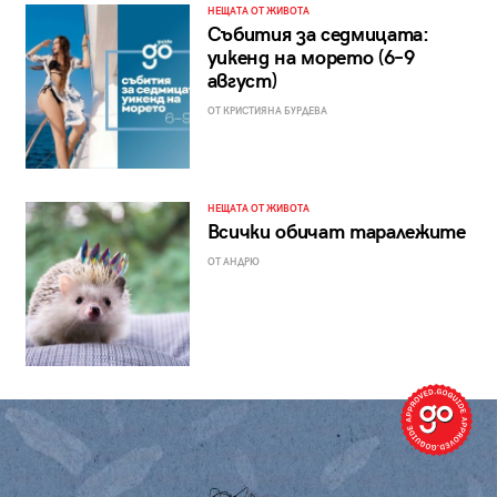
НЕЩАТА ОТ ЖИВОТА
Събития за седмицата:
уикенд на морето (6–9
август)
ОТ КРИСТИЯНА БУРДЕВА
НЕЩАТА ОТ ЖИВОТА
Всички обичат таралежите
ОТ АНДРЮ