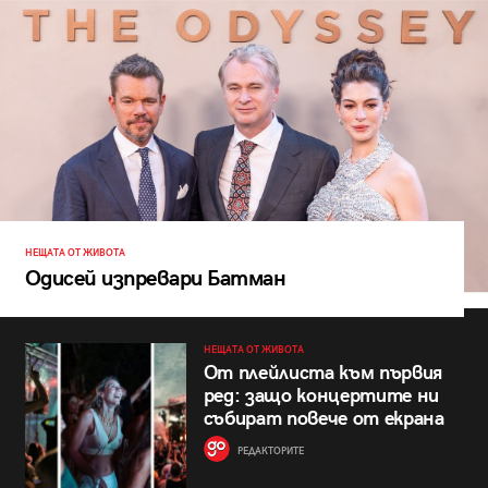
НЕЩАТА ОТ ЖИВОТА
Одисей изпревари Батман
НЕЩАТА ОТ ЖИВОТА
От плейлиста към първия
ред: защо концертите ни
събират повече от екрана
РЕДАКТОРИТЕ