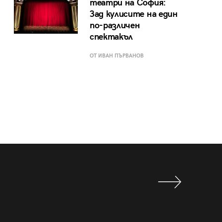
театри на София:
Зад кулисите на един
по-различен
спектакъл
ОТ ИВАН ПЪРВАНОВ