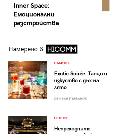
Inner Space:
Емоционални
разстройства
Намерено в
СЪБИТИЯ
Exotic Soirée: Танци и
изкуство с дъх на
лято
ОТ ИВАН ПЪРВАНОВ
FEATURE
Непреходните