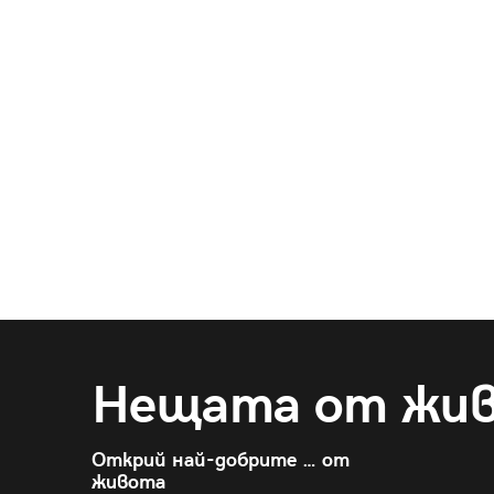
Нещата от жи
Открий най-добрите … от
живота