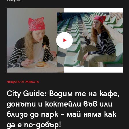
НЕЩАТА ОТ ЖИВОТА
City Guide: Водим те на кафе,
донъти и коктейли във или
близо до парк – май няма как
да е по-добър!