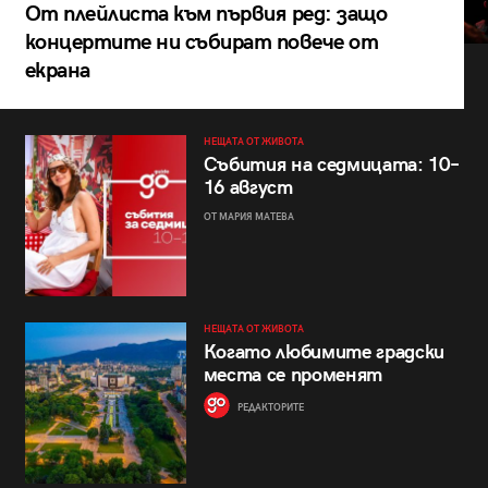
От плейлиста към първия ред: защо
концертите ни събират повече от
екрана
НЕЩАТА ОТ ЖИВОТА
Събития на седмицата: 10–
16 август
ОТ МАРИЯ МАТЕВА
НЕЩАТА ОТ ЖИВОТА
Когато любимите градски
места се променят
РЕДАКТОРИТЕ