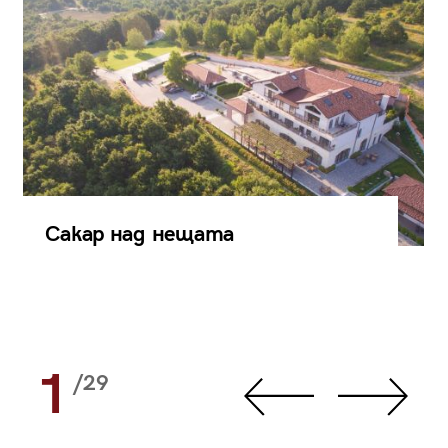
Сакар над нещата
1
/29