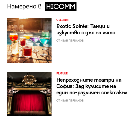
Намерено в
СЪБИТИЯ
Exotic Soirée: Танци и
изкуство с дъх на лято
ОТ ИВАН ПЪРВАНОВ
FEATURE
Непреходните театри на
София: Зад кулисите на
един по-различен спектакъл
ОТ ИВАН ПЪРВАНОВ