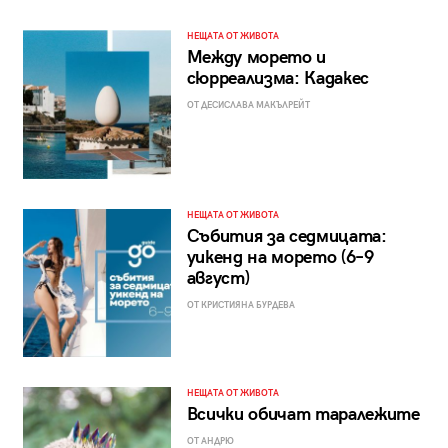
НЕЩАТА ОТ ЖИВОТА
Между морето и
сюрреализма: Кадакес
ОТ ДЕСИСЛАВА МАКЪЛРЕЙТ
НЕЩАТА ОТ ЖИВОТА
Събития за седмицата:
уикенд на морето (6–9
август)
ОТ КРИСТИЯНА БУРДЕВА
НЕЩАТА ОТ ЖИВОТА
Всички обичат таралежите
ОТ АНДРЮ