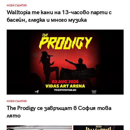
НОВИ СЪБИТИЯ
Walltopia те кани на 13-часово парти с
басейн, гледка и много музика
НОВИ СЪБИТИЯ
The Prodigy се завръщат в София това
лято