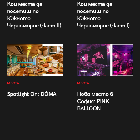
Кои места да
Кои места да
посетиш по
посетиш по
Южното
Южното
Черноморие (Част II)
Черноморие (Част I)
МЕСТА
МЕСТА
Spotlight On: DÒMA
Ново място в
София: PINK
BALLOON