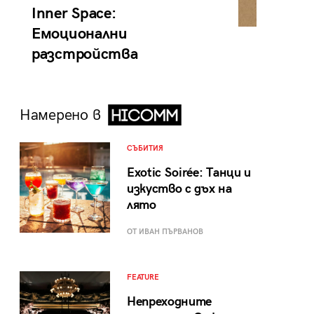
Inner Space:
Емоционални
разстройства
Намерено в
СЪБИТИЯ
Exotic Soirée: Танци и
изкуство с дъх на
лято
ОТ ИВАН ПЪРВАНОВ
FEATURE
Непреходните