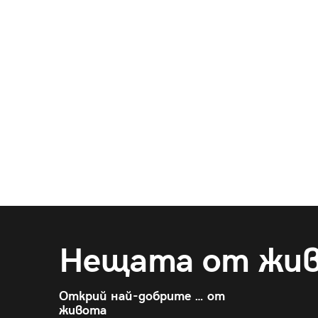
Нещата от жи
Открий най-добрите … от
живота