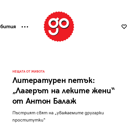
ъбития
НЕЩАТА ОТ ЖИВОТА
Литературен петък:
„Лагерът на леките жени“
от Антон Балаж
Пъстрият свят на „уважаемите другарки
проститутки“