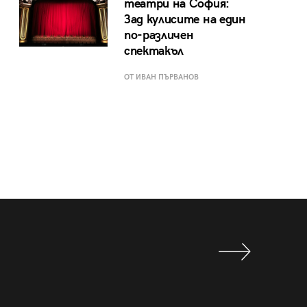
театри на София:
Зад кулисите на един
по-различен
спектакъл
ОТ ИВАН ПЪРВАНОВ