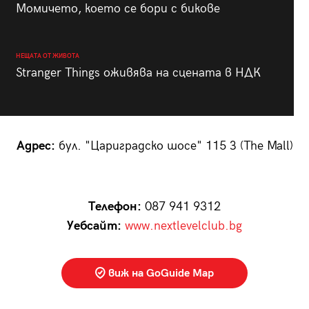
Момичето, което се бори с бикове
НЕЩАТА ОТ ЖИВОТА
Stranger Things оживява на сцената в НДК
Адрес:
бул. "Цариградско шосе" 115 З (The Mall)
Телефон:
087 941 9312
Уебсайт:
www.nextlevelclub.bg
виж на GoGuide Map