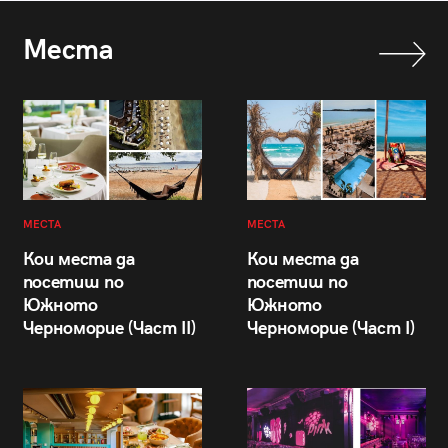
Места
МЕСТА
МЕСТА
Кои места да
Кои места да
посетиш по
посетиш по
Южното
Южното
Черноморие (Част II)
Черноморие (Част I)