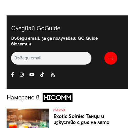
Следвай GoGuide
Въведи email, за да получаваш GO Guide
бюлетин
Намерено в
СЪБИТИЯ
Exotic Soirée: Танци и
изкуство с дъх на лято