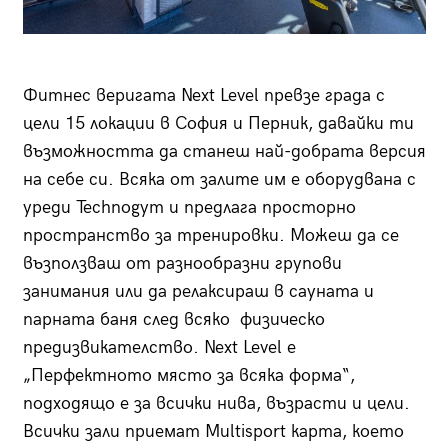
Фитнес веригата Next Level превзе града с
цели 15 локации в София и Перник, давайки ти
възможността да станеш най-добрата версия
на себе си. Всяка от залите им е оборудвана с
уреди Technogym и предлага просторно
пространство за тренировки. Можеш да се
възползваш от разнообразни групови
занимания или да релаксираш в сауната и
парната баня след всяко физическо
предизвикателство. Next Level е
„Перфектното място за всяка форма“,
подходящо е за всички нива, възрасти и цели.
Всички зали приемат Multisport карта, което