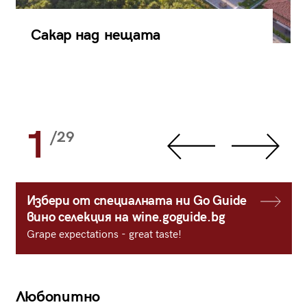
Сакар над нещата
1
/29
Избери от специалната ни Go Guide
вино селекция на wine.goguide.bg
Grape expectations - great taste!
Любопитно