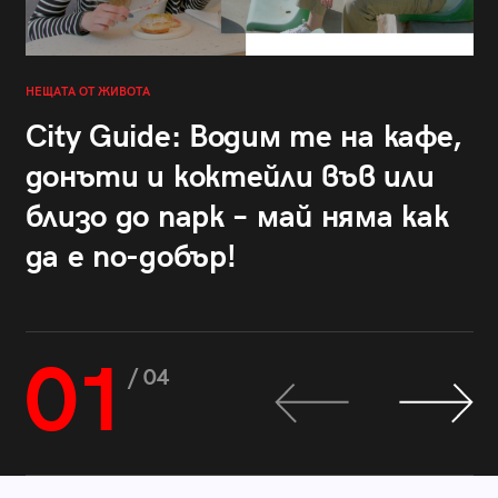
НЕЩАТА ОТ ЖИВОТА
City Guide: Водим те на кафе,
донъти и коктейли във или
близо до парк – май няма как
да е по-добър!
01
/ 04