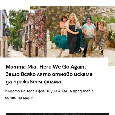
Mamma Mia, Here We Go Again:
Защо всяко лято отново искаме
да преживеем филма
Където на заден фон звучи ABBA, а пред теб е
синьото море