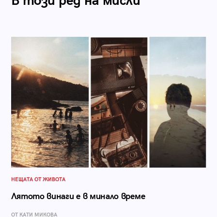
В този ред на мисли
НЕЩАТА ОТ ЖИВОТА
Лятото винаги е в минало време
ОТ КАТИ МИКОВА