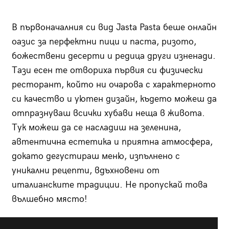
В първоначалния си вид Jasta Pasta беше онлайн
оазис за перфектни пици и паста, ризото,
божествени десерти и редица други изненади.
Тази есен те отвориха първия си физически
ресторант, който ни очарова с характерното
си качество и уютен дизайн, където можеш да
отпразнуваш всички хубави неща в живота.
Тук можеш да се насладиш на зеленина,
автентична естетика и приятна атмосфера,
докато дегустираш меню, изпълнено с
уникални рецепти, вдъхновени от
италианските традиции. Не пропускай това
вълшебно място!