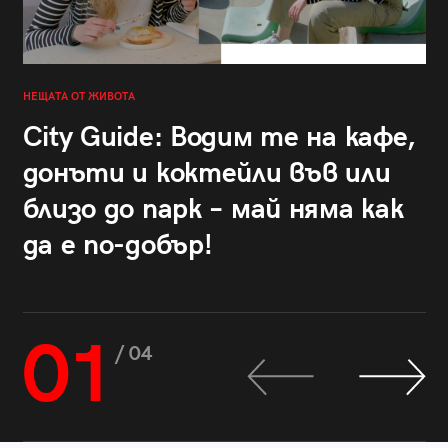
НЕЩАТА ОТ ЖИВОТА
City Guide: Водим те на кафе,
донъти и коктейли във или
близо до парк – май няма как
да е по-добър!
01
/ 04