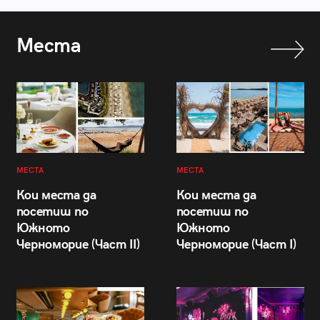
Места
МЕСТА
МЕСТА
Кои места да
Кои места да
посетиш по
посетиш по
Южното
Южното
Черноморие (Част II)
Черноморие (Част I)