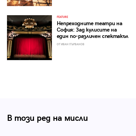
FEATURE
Непреходните театри на
София: Зад кулисите на
един по-различен спектакъл
ОТ ИВАН ПЪРВАНОВ
В този ред на мисли