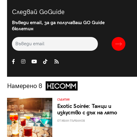
Следвай GoGuide
Въведи email, за да получаваш GO Guide
бюлетин
Намерено в
СЪБИТИЯ
Exotic Soirée: Танци и
изкуство с дъх на лято
ОТ ИВАН ПЪРВАНОВ