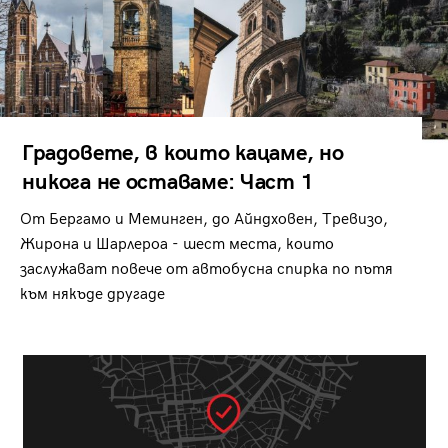
Градовете, в които кацаме, но
никога не оставаме: Част 1
От Бергамо и Меминген, до Айндховен, Тревизо,
Жирона и Шарлероа - шест места, които
заслужават повече от автобусна спирка по пътя
към някъде другаде