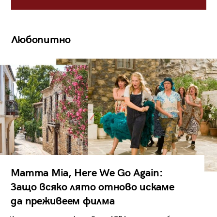
Любопитно
Mamma Mia, Here We Go Again:
Защо всяко лято отново искаме
да преживеем филма