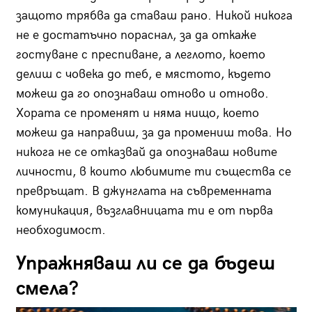
защото трябва да ставаш рано. Никой никога
не е достатъчно пораснал, за да откаже
гостуване с преспиване, а леглото, което
делиш с човека до теб, е мястото, където
можеш да го опознаваш отново и отново.
Хората се променят и няма нищо, което
можеш да направиш, за да промениш това. Но
никога не се отказвай да опознаваш новите
личности, в които любимите ти същества се
превръщат. В джунглата на съвременната
комуникация, възглавницата ти е от първа
необходимост.
Упражняваш ли се да бъдеш
смела?