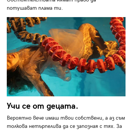
потушават плама ти.
Учи се от децата.
Вероятно вече имаш твои собствени, а аз съм
толкова нетърпелива да се запозная с тях. За