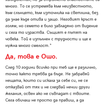
много. То се устремява към неизвестното,
към слънцето, към източника на светлина, без
да знае къде отива и защо. Неговият кръст е
голям, но семето е било завладяно от видение
и сега то израства. Същият е пътят на
човека. Той е изпълнен с трудности и ще е
нужна много смелост.“
Да, това е Ошо.
След 10 години всичко при теб ще е различно,
точно както трябва да бъде. Не забравяй
нещата, които си искала за себе си, не се
отказвай от тях и не следвай нечии други
желания, освен ако не съвпадат с твоите.
Сега обичаш не просто да правиш, а да