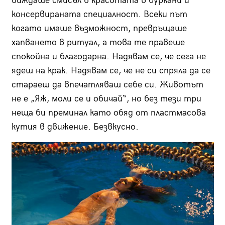
виждаше смисъл в красотата в буркани и
консервираната специалност. Всеки път
когато имаше възможност, превръщаше
хапването в ритуал, а това те правеше
спокойна и благодарна. Надявам се, че сега не
ядеш на крак. Надявам се, че не си спряла да се
стараеш да впечатляваш себе си. Животът
не е „Яж, моли се и обичай“, но без тези три
неща би преминал като обяд от пластмасова
кутия в движение. Безвкусно.