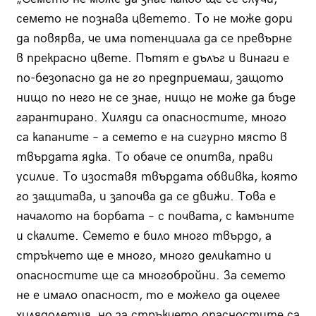
семето не познава цветето. То не може дори
да повярва, че има потенциала да се превърне
в прекрасно цвете. Пътят е дълъг и винаги е
по-безопасно да не го предприемаш, защото
нищо по него не се знае, нищо не може да бъде
гарантирано. Хиляди са опасностите, много
са капаните – а семето е на сигурно място в
твърдата ядка. То обаче се опитва, прави
усилие. То изоставя твърдата обвивка, която
го защитава, и започва да се движи. Това е
началото на борбата – с почвата, с камъните
и скалите. Семето е било много твърдо, а
стръкчето ще е много, много деликатно и
опасностите ще са многобройни. За семето
не е имало опасност, то е можело да оцелее
хилядолетия, но за стръкчето опасностите са