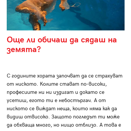
Още ли обичаш да сядаш на
земята?
С годините хората започват да се страхуват
от ниското. Колите стават по-високи,
професиите ни ни издигат и докато се
усетиш, егото ти е небостъргач. А от
ниското се виждат неща, които няма как да
видиш отвисоко. Защото погледът ти може
да обхваща много, но нищо отблизо. А това е