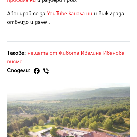
профила ни
и разбери пръв.
Абонирай се за
YouTube канала ни
и виж града
отблизо и далеч.
Тагове:
нещата от живота
Ивелина Иванова
писмо
Сподели: