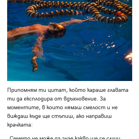
Припомням ти цитат, който караше главата
ти да експлодира от вдъхновение. За
моментите, в които нямаш смелост и не
виждаш къде ще стъпиш, ако направиш
крачката:
„Семето не може да знае какво ще се случи,