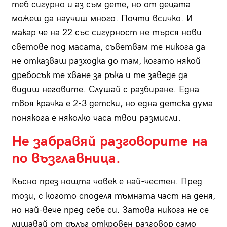
теб сигурно и аз съм дете, но от децата
можеш да научиш много. Почти всичко. И
макар че на 22 със сигурност не търся нови
светове под масата, съветвам те никога да
не отказваш разходка до там, когато някой
дребосък те хване за ръка и те заведе да
видиш неговите. Слушай с разбиране. Една
твоя крачка е 2-3 детски, но една детска дума
понякога е няколко часа твои размисли.
Не забравяй разговорите на
по възглавница.
Късно през нощта човек е най-честен. Пред
този, с когото споделя тъмната част на деня,
но най-вече пред себе си. Затова никога не се
лишавай от дълъг откровен разговор само