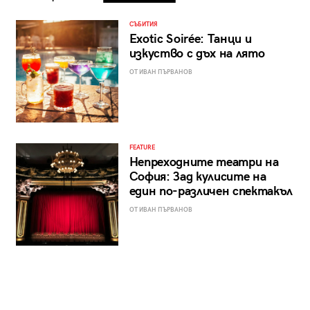
СЪБИТИЯ
Exotic Soirée: Танци и
изкуство с дъх на лято
ОТ ИВАН ПЪРВАНОВ
FEATURE
Непреходните театри на
София: Зад кулисите на
един по-различен спектакъл
ОТ ИВАН ПЪРВАНОВ