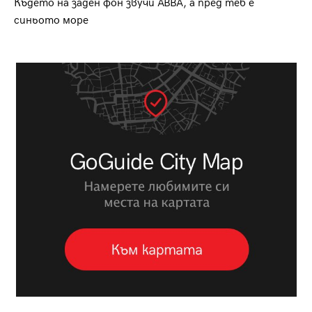
Където на заден фон звучи ABBA, а пред теб е
синьото море