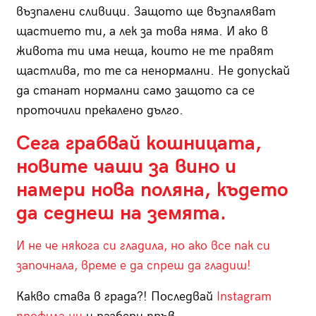
възпалени сливици. Защото ще възпаляват
щастието ти, а лек за това няма. И ако в
живота ти има неща, които не те правят
щастлива, то те са ненормални. Не допускай
да станат нормални само защото са се
проточили прекалено дълго.
Сега грабвай кошницата,
новите чаши за вино и
намери нова поляна, където
да седнеш на земята.
И не че някога си гладила, но ако все пак си
започнала, време е да спреш да гладиш!
Какво става в града?! Последвай
Instagram