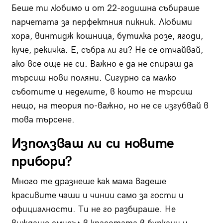
Беше ти любимо и от 22-годишна събираше
парчетата за перфектния пикник. Любими
хора, винтидж кошница, бутилка розе, ягоди,
куче, рекичка. Е, събра ли ги? Не се отчайвай,
ако все още не си. Важно е да не спираш да
търсиш нови поляни. Сигурно са малко
съботите и неделите, в които не търсиш
нещо, на теория по-важно, но не се изгубвай в
това търсене.
Използваш ли си новите
прибори?
Много те дразнеше как мама вадеше
красивите чаши и чинии само за гости и
официалности. Ти не го разбираше. Не