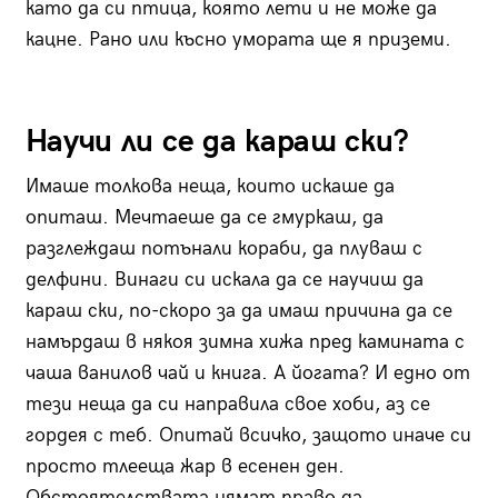
като да си птица, която лети и не може да
кацне. Рано или късно умората ще я приземи.
Научи ли се да караш ски?
Имаше толкова неща, които искаше да
опиташ. Мечтаеше да се гмуркаш, да
разглеждаш потънали кораби, да плуваш с
делфини. Винаги си искала да се научиш да
караш ски, по-скоро за да имаш причина да се
намърдаш в някоя зимна хижа пред камината с
чаша ванилов чай и книга. А йогата? И едно от
тези неща да си направила свое хоби, аз се
гордея с теб. Опитай всичко, защото иначе си
просто тлееща жар в есенен ден.
Обстоятелствата нямат право да