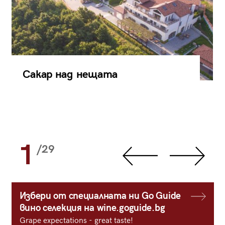
Сакар над нещата
1
/29
Избери от специалната ни Go Guide
вино селекция на wine.goguide.bg
Grape expectations - great taste!