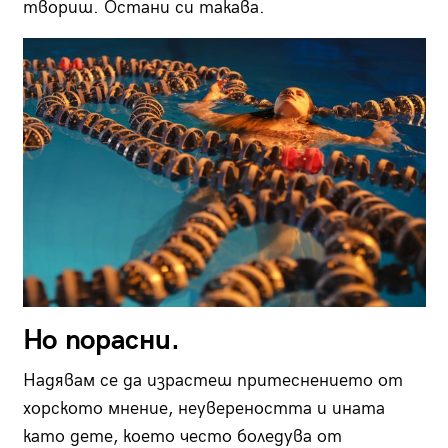
твориш. Остани си такава.
Но порасни.
Надявам се да израстеш притеснението от
хорското мнение, неувереността и ината
като дете, което често боледува от