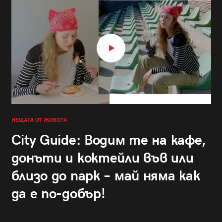
НЕЩАТА ОТ ЖИВОТА
City Guide: Водим те на кафе,
донъти и коктейли във или
близо до парк – май няма как
да е по-добър!