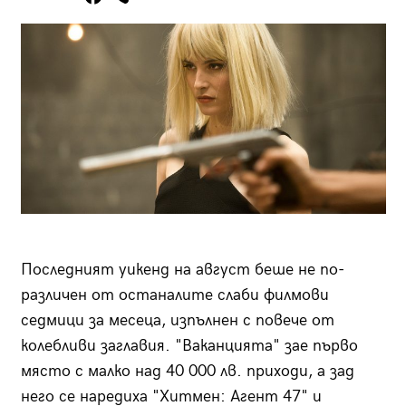
Последният уикенд на август беше не по-
различен от останалите слаби филмови
седмици за месеца, изпълнен с повече от
колебливи заглавия. "Ваканцията" зае първо
място с малко над 40 000 лв. приходи, а зад
него се наредиха "Хитмен: Агент 47" и