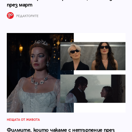
през март
РЕДАКТОРИТЕ
НЕЩАТА ОТ ЖИВОТА
Филмите, които чакаме с нетърпение през