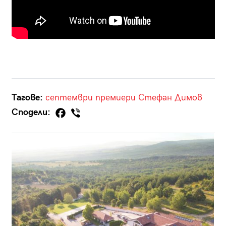
Тагове:
септември
премиери
Стефан Димов
Сподели: