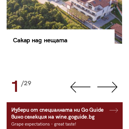
Сакар над нещата
1
/29
Избери от специалната ни Go Guide
вино селекция на wine.goguide.bg
Grape expectations - great taste!