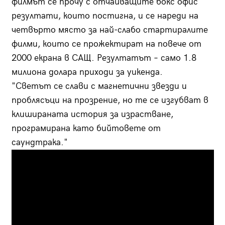
филмът се прочу с отчайващите бокс офис
резултати, които постигна, и се нареди на
четвърто място за най-слабо стартиралите
филми, които се прожектират на повече от
2000 екрана в САЩ. Резултатът – само 1.8
милиона долара приходи за уикенда.
"Светът се слави с магнетични звезди и
проблясъци на прозрение, но те се изгубват в
клишираната история за израстване,
програмирана като бийтовете от
саундтрака."