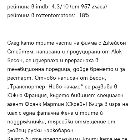
рейтинг в imdb: 4.3/10 (от 957 гласа)
рейтинг в rottentomatoes: 18%
След като трите части на филма с Джейсън
Стейтъм, написани и продуцирани от Люк
Бесон, се изчерпаха и прераснаха в
телевизионна поредица, дойде времето и за
рестарт. Отново написан от Бесон,
„Транспортер: Ново начало“ се развива в
Южна Франция, където бившият специален
агент Франк Мартин (Скрейн) влиза в игра на
шах с една фатална жена и трите й
поддръжнички, търсейки отмъщение от
зловещ руски наркобарон.
Както бихте предположили, критиката не се