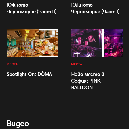
Южното
Южното
Черноморие (Част II)
Черноморие (Част I)
МЕСТА
МЕСТА
Spotlight On: DÒMA
Ново място в
София: PINK
BALLOON
Видео