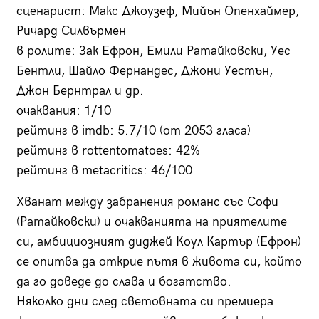
сценарист: Макс Джоузеф, Мийън Опенхаймер,
Ричард Силвърмен
в ролите: Зак Ефрон, Емили Ратайковски, Уес
Бентли, Шайло Фернандес, Джони Уестън,
Джон Бернтрал и др.
очаквания: 1/10
рейтинг в imdb: 5.7/10 (от 2053 гласа)
рейтинг в rottentomatoes: 42%
рейтинг в metacritics: 46/100
Хванат между забранения романс със Софи
(Ратайковски) и очакванията на приятелите
си, амбициозният диджей Коул Картър (Ефрон)
се опитва да открие пътя в живота си, който
да го доведе до слава и богатство.
Няколко дни след световната си премиера