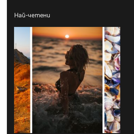
Най-четени