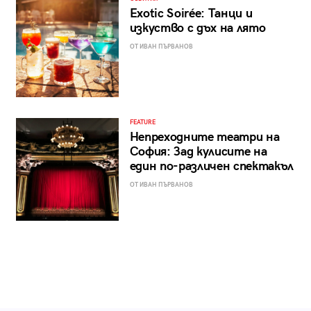
Exotic Soirée: Танци и
изкуство с дъх на лято
ОТ ИВАН ПЪРВАНОВ
FEATURE
Непреходните театри на
София: Зад кулисите на
един по-различен спектакъл
ОТ ИВАН ПЪРВАНОВ