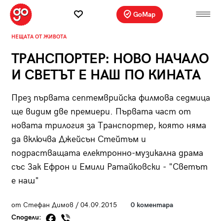
GoMap
НЕЩАТА ОТ ЖИВОТА
ТРАНСПОРТЕР: НОВО НАЧАЛО
И СВЕТЪТ Е НАШ ПО КИНАТА
През първата септемврийска филмова седмица
ще видим две премиери. Първата част от
новата трилогия за Транспортер, която няма
да включва Джейсън Стейтъм и
подрастващата електронно-музикална драма
със Зак Ефрон и Емили Ратайковски - "Светът
е наш"
от Стефан Димов / 04.09.2015
0 коментара
Сподели: