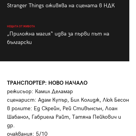
Stranger Things оживява на сцената в НДК
НЕЩАТА ОТ ЖИВОТА
„Приложна магия“ идва за първи път на
български
ТРАНСПОРТЕР: НОВО НАЧАЛО
режисьор: Камил Деламар
сценарист: Адам Купър, Бил Колидж, Люк Бесон
в ролите: Ед Скрейн, Рей Стивънсън, Лоан
Шабанол, Габриела Райт, Татяна Пейкович и
др.
очаквания: 5/10