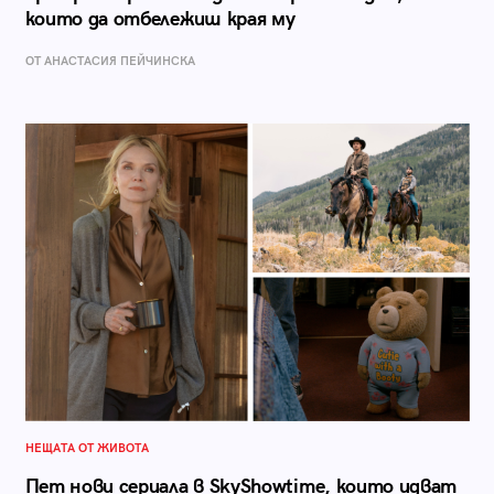
които да отбележиш края му
ОТ AНАСТАСИЯ ПЕЙЧИНСКА
НЕЩАТА ОТ ЖИВОТА
Пет нови сериала в SkyShowtime, които идват