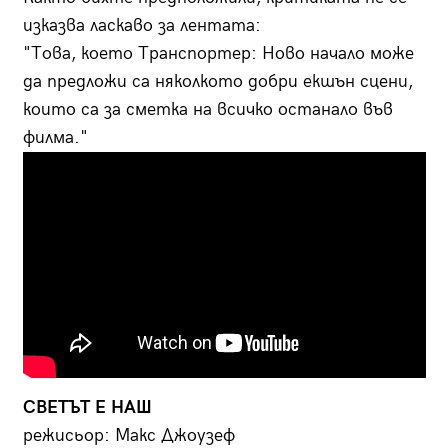
изказва ласкаво за лентата:
"Това, което Транспортер: Ново начало може
да предложи са няколкото добри екшън сцени,
които са за сметка на всичко останало във
филма."
СВЕТЪТ Е НАШ
режисьор: Макс Джоузеф