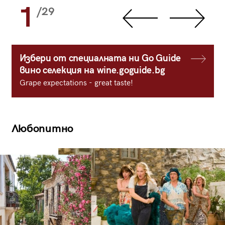
1
/29
Избери от специалната ни Go Guide
вино селекция на wine.goguide.bg
Grape expectations - great taste!
Любопитно