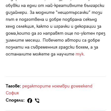
обувки на едни от най-креативните български
дизайнери. За модните “нещотърсачки” този
път е подготвена и добре подбрана секънд
хенд селекция, както и играчки и декорации за
дома,които да го направят още по-уютен през
зимните месеци. Повечето автори са добре
познати на съвременния градски бохем, а за
останалите можете да научите
тук
.
Тагове:
редакторите
ноември
goweekend
София
Сподели: