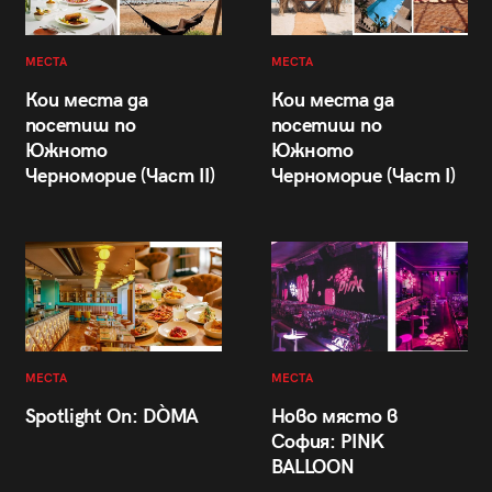
МЕСТА
МЕСТА
Кои места да
Кои места да
посетиш по
посетиш по
Южното
Южното
Черноморие (Част II)
Черноморие (Част I)
МЕСТА
МЕСТА
Spotlight On: DÒMA
Ново място в
София: PINK
BALLOON