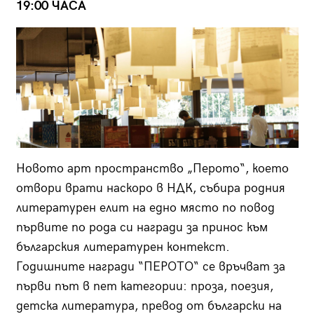
19:00 ЧАСА
Новото арт пространство „Перото“, което
отвори врати наскоро в НДК, събира родния
литературен елит на едно място по повод
първите по рода си награди за принос към
българския литературен контекст.
Годишните награди “ПЕРОТО“ се връчват за
първи път в пет категории: проза, поезия,
детска литература, превод от български на