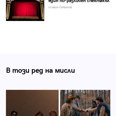
един по-различен спектакъл
ОТ ИВАН ПЪРВАНОВ
В този ред на мисли