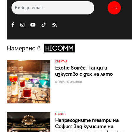
Намерено в
СЪБИТИЯ
Exotic Soirée: Танци и
изкуство с дъх на лято
ОТ ИВАН ПЪРВАНОВ
FEATURE
Непреходните театри на
София: Зад кулисите на