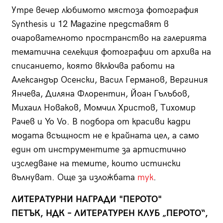
Утре вечер любимото мястоза фотография
Synthesis и 12 Magazine представят в
очарователното пространство на галерията
тематична селекция фотографии от архива на
списанието, която включва работи на
Александър Осенски, Васил Германов, Вергиния
Янчева, Диляна Флорентин, Йоан Гълъбов,
Михаил Новаков, Момчил Христов, Тихомир
Рачев и Yo Vo. В подбора от красиви кадри
модата всъщност не е крайната цел, а само
един от инструментите за артистично
изследване на темите, които истински
вълнуват. Още за изложбата
тук
.
ЛИТЕРАТУРНИ НАГРАДИ "ПЕРОТО"
ПЕТЪК, НДК – ЛИТЕРАТУРЕН КЛУБ „ПЕРОТО“,