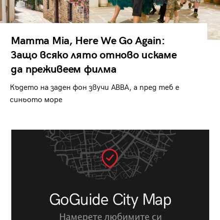
Mamma Mia, Here We Go Again:
Защо всяко лято отново искаме
да преживеем филма
Където на заден фон звучи ABBA, а пред теб е
синьото море