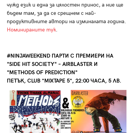
чужд език и една за цялостен принос, а ние ще
бъдем там, за да се срещнем с най-
продуктивните автори на изминалата година.
Номинираните тук
.
#NINJAWEEKEND ПАРТИ С ПРЕМИЕРИ НА
"SIDE HIT SOCIETY" – AIRBLASTER И
"METHODS OF PREDICTION"
ПЕТЪК, CLUB *MIXTAPE 5*, 22:00 ЧАСА, 5 ЛВ.