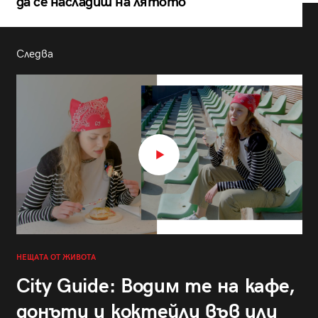
да се насладиш на лятото
Следва
НЕЩАТА ОТ ЖИВОТА
City Guide: Водим те на кафе,
донъти и коктейли във или