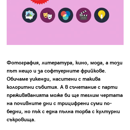
Фотография, литература, кино, мода, а този
път нещо и за софтуерните фрийкове.
Обичаме уикенди, наситени с такива
колоритни събития. А в съчетание с парти
преживяванията може би ще теглим чертата
на почивните дни с трицифрени суми по-
бедни, но пък с една пълна торба с културни
съкровища.