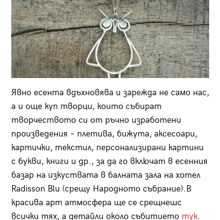
Явно есента вдъхновява и зарежда не само нас,
а и още куп творци, които събират
творчеството си от ръчно изработени
произведения – плетива, бижута, аксесоари,
картички, текстил, персонализирани картини
с букви, книги и др., за да го включат в есенния
базар на изкуствата в балната зала на хотел
Radisson Blu (срещу Народното събрание).В
красива арт атмосфера ще се срещнешс
всички тях, а детайли около събитието
тук
.