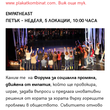
www.plakatkombinat.com
.
Виж още тук.
EMPATHEAST
ПЕТЪК – НЕДЕЛЯ, 5 ЛОКАЦИИ, 10:00 ЧАСА
Каним те на
Форума за социална промяна,
движена от емпатия
, който ще провокира,
играе, задава въпроси и предлага иновативни
решения от хората за хората върху горещите
проблеми в обществото. Събитието отново