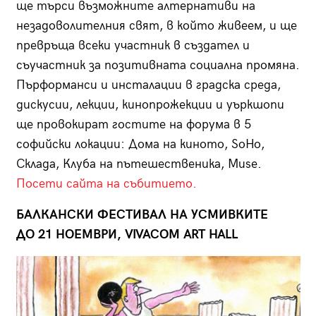
ще търси възможните алтернативи на
незадоволителния свят, в който живеем, и ще
превръща всеки участник в създател и
съучастник за позитивната социална промяна.
Пърформанси и инсталации в градска среда,
дискусии, лекции, кинопрожекции и уъркшопи
ще провокират гостите на форума в 5
софийски локации: Дома на киното, SoHo,
Склада, Клуба на пътешественика, Muse.
Посети сайта на събитието.
БАЛКАНСКИ ФЕСТИВАЛ НА УСМИВКИТЕ
ДО 21 НОЕМВРИ, VIVACOM ART HALL