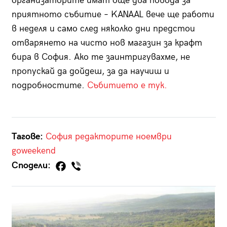
организаторите имат още два повода за
приятното събитие – KANAAL вече ще работи
в неделя и само след няколко дни предстои
отварянето на чисто нов магазин за крафт
бира в София. Ако те заинтригувахме, не
пропускай да дойдеш, за да научиш и
подробностите.
Събитието е тук.
Тагове:
София
редакторите
ноември
goweekend
Сподели: