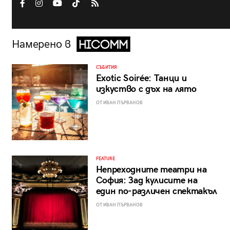
Намерено в
СЪБИТИЯ
Exotic Soirée: Танци и
изкуство с дъх на лято
ОТ ИВАН ПЪРВАНОВ
FEATURE
Непреходните театри на
София: Зад кулисите на
един по-различен спектакъл
ОТ ИВАН ПЪРВАНОВ