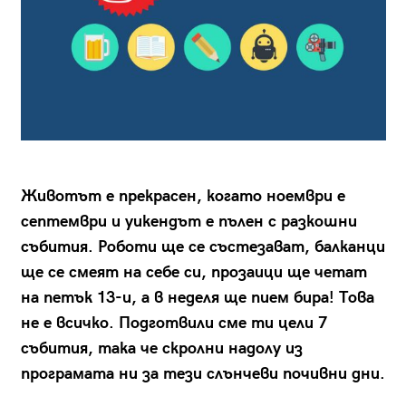
Животът е прекрасен, когато ноември е
септември и уикендът е пълен с разкошни
събития. Роботи ще се състезават, балканци
ще се смеят на себе си, прозаици ще четат
на петък 13-и, а в неделя ще пием бира! Това
не е всичко. Подготвили сме ти цели 7
събития, така че скролни надолу из
програмата ни за тези слънчеви почивни дни.