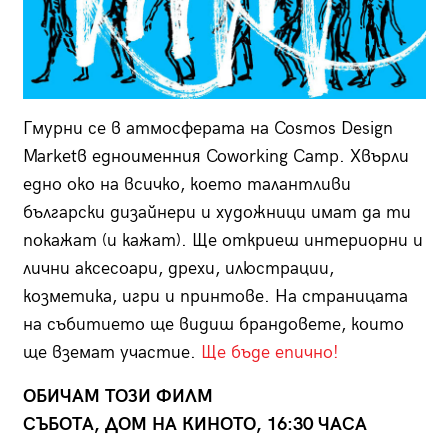
Гмурни се в атмосферата на Cosmos Design
Marketв едноименния Coworking Camp. Хвърли
едно око на всичко, което талантливи
български дизайнери и художници имат да ти
покажат (и кажат). Ще откриеш интериорни и
лични аксесоари, дрехи, илюстрации,
козметика, игри и принтове. На страницата
на събитието ще видиш брандовете, които
ще вземат участие.
Ще бъде епично!
ОБИЧАМ ТОЗИ ФИЛМ
СЪБОТА, ДОМ НА КИНОТО, 16:30 ЧАСА