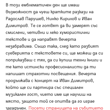
В този емблематичен ден ще имаш
възможност да чуеш кратките разкази на
Радослав Парушев, Нинко Кирилов и Иван
Димитров. Те се готвят да ви замерят със
смислени, четивни и леко хумористични
текстове и да направят вечерта
незабравима. Също така, след като разбият
суеверията с текстовете си, ще можеш да си
поприказваш с тях, да си купиш техни книги и
те като истински професионалисти да ти
напишат страхотни посвещения. Вечерта
продължава с концерт на Иван Димитров,
който ще си партнира със специален
музикален гост, чието име ще научиш на
място, защото той се опитва да го играе
загадъчен.
Посети страницата на събитието