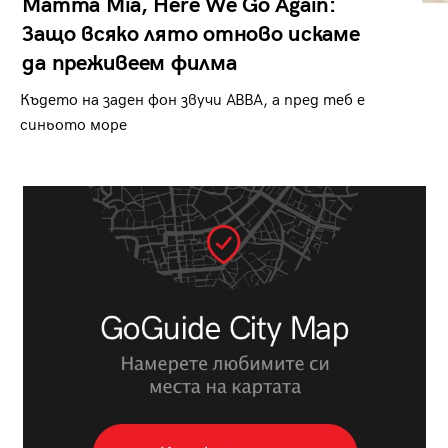
Mamma Mia, Here We Go Again:
Защо всяко лято отново искаме
да преживеем филма
Където на заден фон звучи ABBA, а пред теб е
синьото море