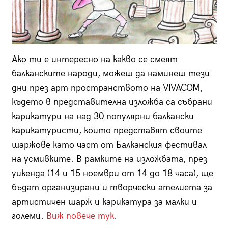
Ако ти е интересно на какво се смеят
балканските народи, можеш да наминеш тези
дни през арт пространството на VIVACOM,
където в представителна изложба са събрани
карикатури на над 30 популярни балкански
карикатуристи, които представят своите
шаржове като част от Балканския фестивал
на усмивките. В рамките на изложбата, през
уикенда (14 и 15 ноември от 14 до 18 часа), ще
бъдат организирани и творчески ателиета за
артистичен шарж и карикатура за малки и
големи.
Виж повече тук.