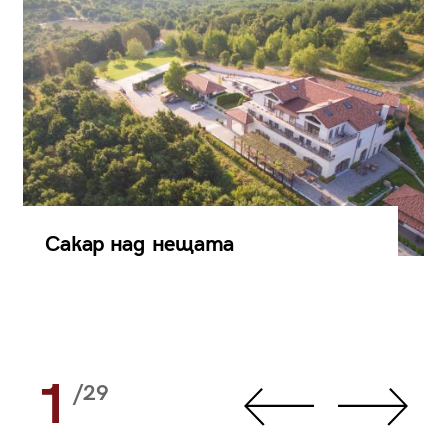
Сакар над нещата
1
/29