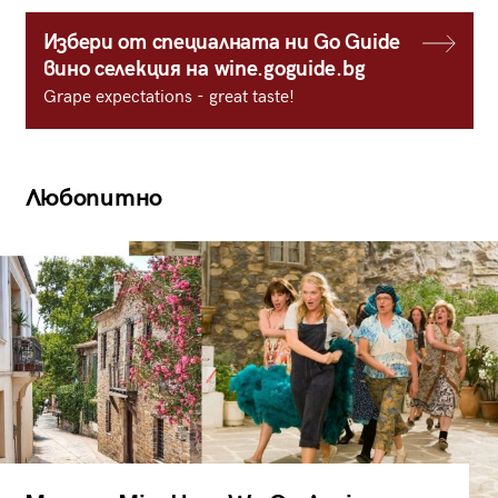
Избери от специалната ни Go Guide
вино селекция на wine.goguide.bg
Grape expectations - great taste!
Любопитно