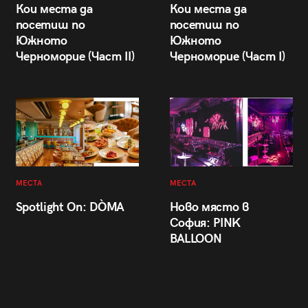
Кои места да
Кои места да
посетиш по
посетиш по
Южното
Южното
Черноморие (Част II)
Черноморие (Част I)
МЕСТА
МЕСТА
Spotlight On: DÒMA
Ново място в
София: PINK
BALLOON