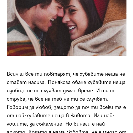
Всички все ти повтарят, че хубавите неща не
стават насила. Понякога обаче хубавите неща
изобщо не се случват дълго време. И ти се
струва, че все на теб не ти се случват.
Говорим за любов, защото за почти всеки тя е
от най-хубавите неща в живота. Или най-
лошите, за съжаление. Но винаги е най-
яркото. Когато я няма любовта, не е много от