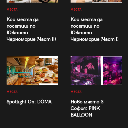
МЕСТА
МЕСТА
Кои места да
Кои места да
посетиш по
посетиш по
Южното
Южното
Черноморие (Част II)
Черноморие (Част I)
МЕСТА
МЕСТА
Spotlight On: DÒMA
Ново място в
София: PINK
BALLOON