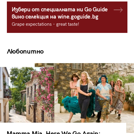
Избери от специалната ни Go Guide
вино селекция на wine.goguide.bg
Grape expectations - great taste!
Любопитно
Mamma Mia, Here We Go Again: