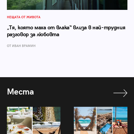
НЕЩАТА ОТ ЖИВОТА
„Тя, която маха от влака“ влиза в най-трудния
разговор за любовта
ОТ ИВАН ВРАМИН
Места