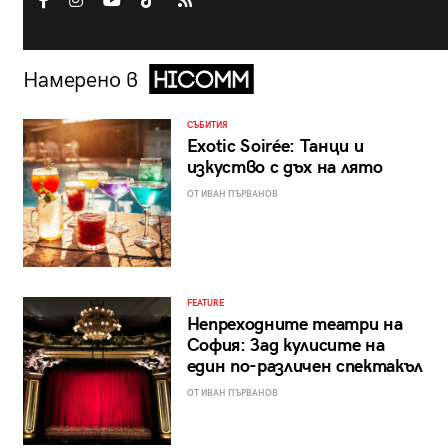
Намерено в
СЪБИТИЯ
Exotic Soirée: Танци и
изкуство с дъх на лято
ОТ ИВАН ПЪРВАНОВ
FEATURE
Непреходните театри на
София: Зад кулисите на
един по-различен спектакъл
ОТ ИВАН ПЪРВАНОВ