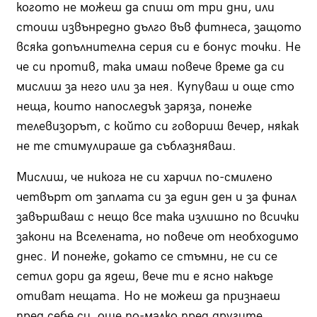
когото не можеш да спиш от три дни, или
стоиш извънредно дълго във фитнеса, защото
всяка допълнителна серия си е бонус точки. Не
че си против, така имаш повече време да си
мислиш за него или за нея. Купуваш и още сто
неща, които напоследък заряза, понеже
телевизорът, с който си говориш вечер, някак
не те стимулираше да съблазняваш.
Мислиш, че никога не си харчил по-смилено
четвърт от заплата си за един ден и за финал
завършваш с нещо все така излишно по всички
закони на Вселената, но повече от необходимо
днес. И понеже, докато се стъмни, не си се
сетил дори да ядеш, вече ти е ясно накъде
отиват нещата. Но не можеш да признаеш
пред себе си, още по-малко пред другите,