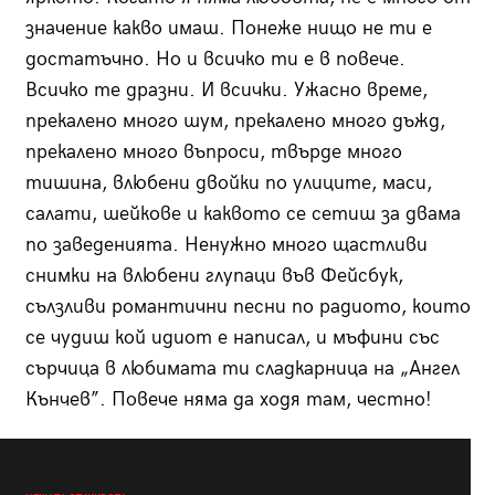
значение какво имаш. Понеже нищо не ти е
достатъчно. Но и всичко ти е в повече.
Всичко те дразни. И всички. Ужасно време,
прекалено много шум, прекалено много дъжд,
прекалено много въпроси, твърде много
тишина, влюбени двойки по улиците, маси,
салати, шейкове и каквото се сетиш за двама
по заведенията. Ненужно много щастливи
снимки на влюбени глупаци във Фейсбук,
сълзливи романтични песни по радиото, които
се чудиш кой идиот е написал, и мъфини със
сърчица в любимата ти сладкарница на „Ангел
Кънчев”. Повече няма да ходя там, честно!