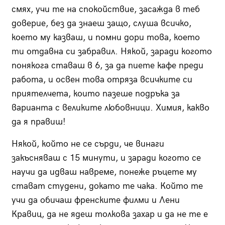
смях, учи те на спокойствие, засажда в теб
доверие, без да знаеш защо, слуша всичко,
което му казваш, и помни дори това, което
ти отдавна си забравил. Някой, заради когото
понякога ставаш в 6, за да пиете кафе преди
работа, и освен това отряза всичките си
приятелчета, които пазеше подръка за
варианта с великите любовници. Химия, какво
да я правиш!
Някой, който не се сърди, че винаги
закъсняваш с 15 минути, и заради когото се
научи да идваш навреме, понеже ръцете му
стават студени, докато те чака. Който те
учи да обичаш френските филми и Лени
Кравиц, да не ядеш толкова захар и да не те е