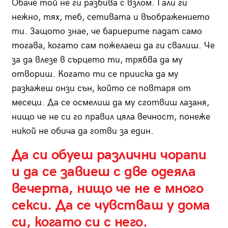
Обаче той не ги разбива с взлом. Гали ги
нежно, тях, теб, сетивата и въображението
ти. Защото знае, че бариерите падат само
тогава, когато сам пожелаеш да ги свалиш. Че
за да влезе в сърцето ти, трябва да му
отвориш. Когато ти се прииска да му
разкажеш онзи сън, който се повтаря от
месеци. Да се осмелиш да му сготвиш лазаня,
нищо че не си го правил цяла вечност, понеже
никой не обича да готви за един.
Да си обуеш различни чорапи
и да се завиеш с две одеяла
вечерта, нищо че не е много
секси. Да се чувстваш у дома
си, когато си с него.