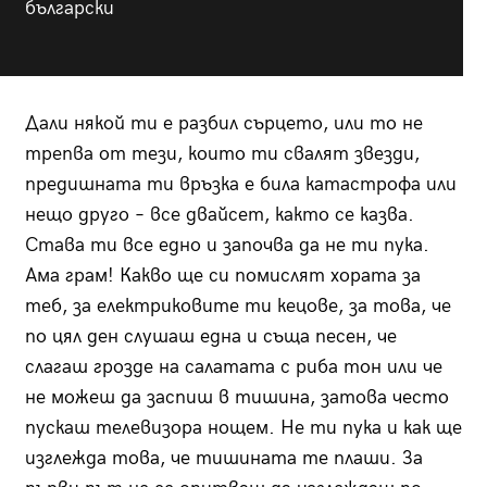
български
Дали някой ти е разбил сърцето, или то не
трепва от тези, които ти свалят звезди,
предишната ти връзка е била катастрофа или
нещо друго – все двайсет, както се казва.
Става ти все едно и започва да не ти пука.
Ама грам! Какво ще си помислят хората за
теб, за електриковите ти кецове, за това, че
по цял ден слушаш една и съща песен, че
слагаш грозде на салатата с риба тон или че
не можеш да заспиш в тишина, затова често
пускаш телевизора нощем. Не ти пука и как ще
изглежда това, че тишината те плаши. За