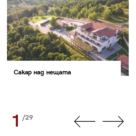
Сакар над нещата
1
/29