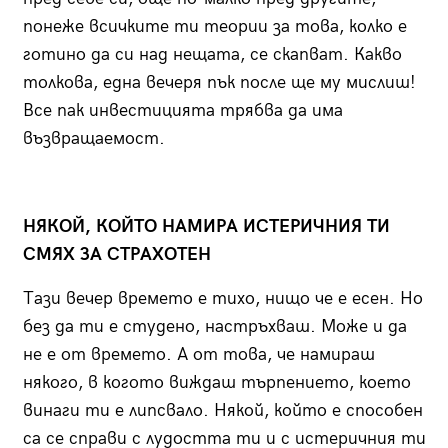
понеже всичките ти теории за това, колко е
готино да си над нещата, се скапват. Какво
толкова, една вечеря пък после ще му мислиш!
Все пак инвестицията трябва да има
възвращаемост.
НЯКОЙ, КОЙТО НАМИРА ИСТЕРИЧНИЯ ТИ
СМЯХ ЗА СТРАХОТЕН
Тази вечер времето е тихо, нищо че е есен. Но
без да ти е студено, настръхваш. Може и да
не е от времето. А от това, че намираш
някого, в когото виждаш търпението, което
винаги ти е липсвало. Някой, който е способен
са се справи с лудостта ти и с истеричния ти