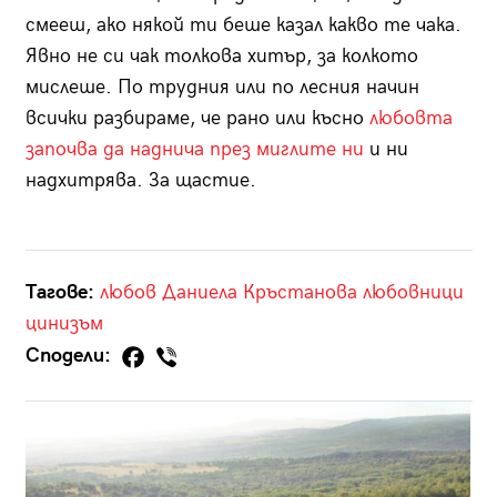
смееш, ако някой ти беше казал какво те чака.
Явно не си чак толкова хитър, за колкото
мислеше. По трудния или по лесния начин
всички разбираме, че рано или късно
любовта
започва да наднича през миглите ни
и ни
надхитрява. За щастие.
Тагове:
любов
Даниела Кръстанова
любовници
цинизъм
Сподели: