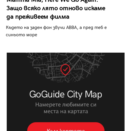
Защо всяко лято отново искаме
да преживеем филма
Където на заден фон звучи ABBA, а пред теб е
синьото море