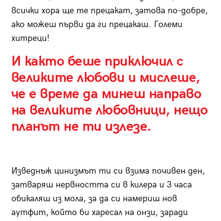
всички хора ще те прецакат, затова по-добре,
ако можеш първи да ги прецакаш. Големи
хитреци!
И както беше приключил с
великите любови и мислеше,
че е време да минеш направо
на великите любовници, нещо
планът не ти излезе.
Изведнъж цинизмът ти си взима почивен ден,
затваряш нервността си в килера и 3 часа
обикаляш из мола, за да си намериш нов
аутфит, който би харесал на онзи, заради