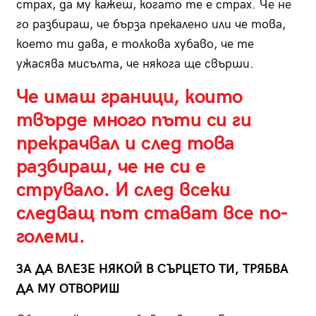
страх, да му кажеш, когато те е страх. Че не
го разбираш, че бърза прекалено или че това,
което ти дава, е толкова хубаво, че те
ужасява мисълта, че някога ще свърши.
Че имаш граници, които
твърде много пъти си ги
прекрачвал и след това
разбираш, че не си е
струвало. И след всеки
следващ път стават все по-
големи.
ЗА ДА ВЛЕЗЕ НЯКОЙ В СЪРЦЕТО ТИ, ТРЯБВА
ДА МУ ОТВОРИШ