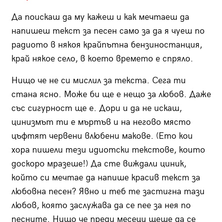
Да поискаш да му кажеш и как мечтаеш да
напишеш текст за песен само за да я чуеш по
радиото в някоя крайпътна бензиностанция,
край някое село, в което времето е спряло.
Нищо че не си мислил за текста. Сега ти
стана ясно. Може би ще е нещо за любов. Даже
със сигурност ще е. Дори и да не искаш,
цинизмът ти е мъртъв и на негово място
цъфтят червени влюбени макове. (Ето кои
хора пишели тези идиотски текстове, които
доскоро мразеше!) Да сте виждали циник,
който си мечтае да напише красив текст за
любовна песен? Явно и теб те застигна тази
любов, която заслужава да се пее за нея по
песните. Нищо че преди месеци щеше да се