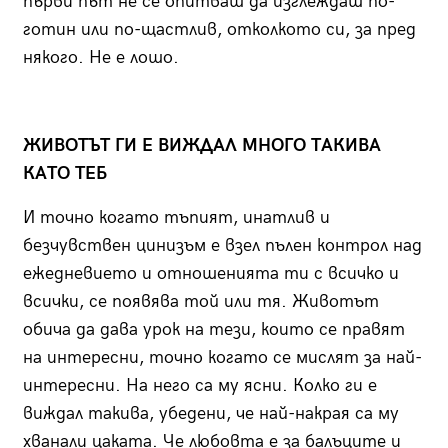
първи път не се опитваш да изглеждаш по-
готин или по-щастлив, отколкото си, за пред
някого. Не е лошо.
ЖИВОТЪТ ГИ
E
ВИЖДАЛ МНОГО ТАКИВА
КАТО ТЕБ
И точно когато тъпият, инатлив и
безчувствен цинизъм е взел пълен контрол над
ежедневието и отношенията ти с всичко и
всички, се появява той или тя. Животът
обича да дава урок на тези, които се правят
на интересни, точно когато се мислят за най-
интересни. На него са му ясни. Колко ги е
виждал такива, убедени, че най-накрая са му
хванали цаката. Че любовта е за балъците и