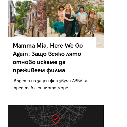
Mamma Mia, Here We Go
Again: Защо всяко лято
отново искаме да
преживеем филма
Където на заден фон звучи ABBA, а
пред теб е синьото море