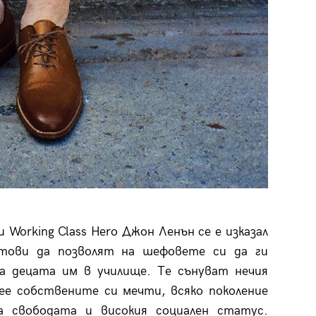
Working Class Hero Джон Ленън се е изказал
отови да позволят на шефовете си да ги
ва децата им в училище. Те сънуват нечия
ее собствените си мечти, всяко поколение
а свободата и високия социален статус.