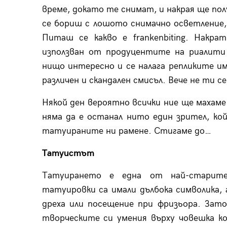
време, докато те снимат, и накрая ще по
се бориш с лошото снимачно осветление, 
Питаш се какво е frankenbiting. Накр
използван от продуцентите на риалити
нищо интересно и се налага репликите и
различен и скандален смисъл. Вече не ти с
Някой ден вероятно всички ние ще махаме
няма да е останал нито един зрител, ко
татуираните ни рамене. Стигаме до…
Татуистът
Татуирането е една от най-старите
татуировки са имали дълбока символика, 
дреха или посещение при фризьора. Зат
творческите си умения върху човешка к