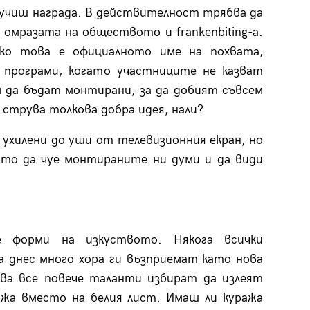
лучиш награда. В действителност трябва да
омразата на обществото и frankenbiting-а.
атко това е официалното име на похвата,
 програми, когато участниците не казват
м да бъдат монтирани, за да добият съвсем
е струва толкова добра идея, нали?
 ухилени до уши от телевизионния екран, но
йто да чуе монтираните ни думи и да види
 форми на изкуството. Някога всички
а днес много хора ги възприемат като нова
ова все повече таланти избират да излеят
ожа вместо на белия лист. Имаш ли куража