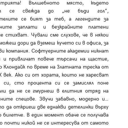
стрията! Вълшебното място, където
дът се свежда до „не бъди гол”,
телите се бият за теб, а легендите за
ените заплати и безкрайните платени
е стихват. Чували сме слухове, че в някои
можеш дори да вземеш кучето си в офиса, за
ви компания. Софтуерните академии никнат
и и привличат повече търсачи на щастие,
 Клондайк по време на Златната треска от
IX век. Ако си от хората, които не харесват
 си, сто процента си се замислял поне
али да не се гмурнеш в елитния отряд на
ните спецове. Звучи забавно, модерно и…
о да откриеш две еднакви детелинки върху
 билетче. В един момент обаче се получава
 но почти никой не се интересува от самото