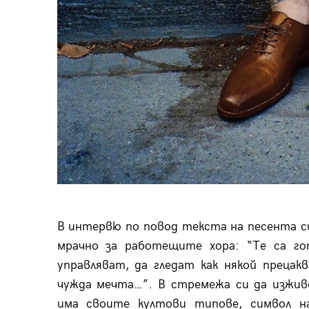
В интервю по повод текста на песента си 
мрачно за работещите хора: “Те са г
управляват, да гледат как някой прецак
чужда мечта…”. В стремежа си да изжив
има своите култови типове, символ н