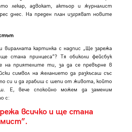
ато лекар, адвокат, актьор и журналист
ес днес. На преден план изгряват новите
истът
и виралната картинка с надпис „Ще зарежа
 ще стана принцеса”? Тя обиколи фейсбук
е на приятелите ти, за да се превърне в
йски символ на желанието да разкъсаш със
то си и да грабиш с шепи от живота, който
аш. Е, вече спокойно можем да заменим
о с:
режа всичко и ще стана
амист”.