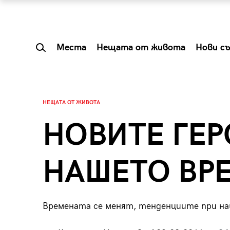
Места
Нещата от живота
Нови с
НЕЩАТА ОТ ЖИВОТА
НОВИТЕ ГЕР
НАШЕТО ВР
Времената се менят, тенденциите при н
 Shareable:
Summer Prelude: ка
лги вечери и
започва лятото в 