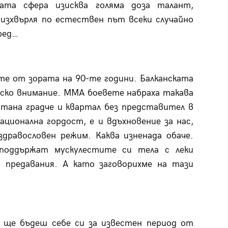
ата сфера изисква голяма доза талант,
изхвърля по естествен път всеки случайно
ред…
те от зората на 90-те години. Балканската
нско внимание. ММА боевете набраха такава
стана градче и квартал без представител в
ционална гордост, е и вдъхновение за нас,
дравословен режим. Каква изненада обаче.
поддържат мускулестите си тела с леки
 предавания. А като заговорихме на тази
 ще бъдеш себе си за известен период от