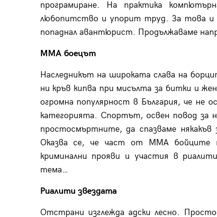
програмиране. На практика компютърн
любопитство и упорит труд. За това и 
попаднал авантюрист. Продължаваме нап
ММА боецът
Наследникът на широката слава на борци
ни кръв кипва при мисълта за битки и же
огромна популярност в България, че не о
категорията. Спортът, освен повод за на
простосмъртните, да спазваме някакъв з
Оказва се, че част от ММА бойците 
криминални прояви и участия в риалити
тема…
Риалити звездата
Отстрани изглежда адски лесно. Просто