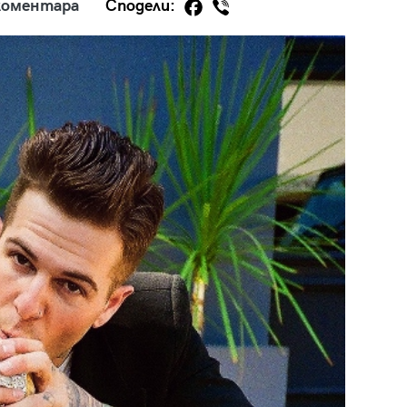
коментара
Сподели:
29
/29