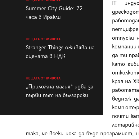
НЕЩАТА ОТ ЖИВОТА
IT инду
Summer City Guide: 72
дреско
часа в Иракли
работода
петцифр
отпуски н
НЕЩАТА ОТ ЖИВОТА
компании 
Stranger Things оживява на
да ти пра
сцената в НДК
като гъб
отколкото
НЕЩАТА ОТ ЖИВОТА
края на X
„Приложна магия“ идва за
работата
първи път на български
веднъж д
компютър
почти кат
лотарийно
така, че всеки иска да бъде програмист,