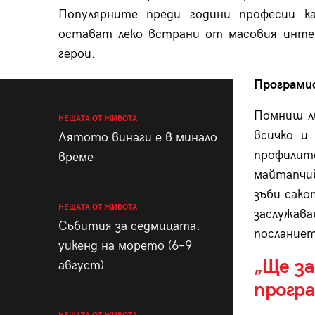
Популярните преди години професии к
остават леко встрани от масовия интер
герои.
Програм
Помниш л
НЕЩАТА ОТ ЖИВОТА
всичко и
Лятото винаги е в минало
профилит
време
майтапчи
зъби сако
НЕЩАТА ОТ ЖИВОТА
заслужав
Събития за седмицата:
посланиет
уикенд на морето (6–9
„Ще за
август)
прогр