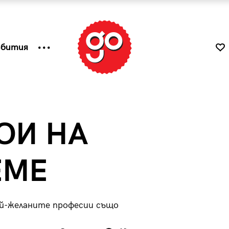
ъбития
ОИ НА
ЕМЕ
ай-желаните професии също
к
Tender is the Wine – Какво
чаша
се пие на Лазурния бряг