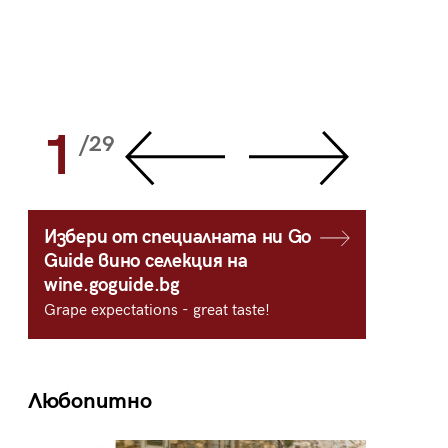
1
2
/29
/
Избери от специалната ни Go
Guide вино селекция на
wine.goguide.bg
Grape expectations - great taste!
Любопитно