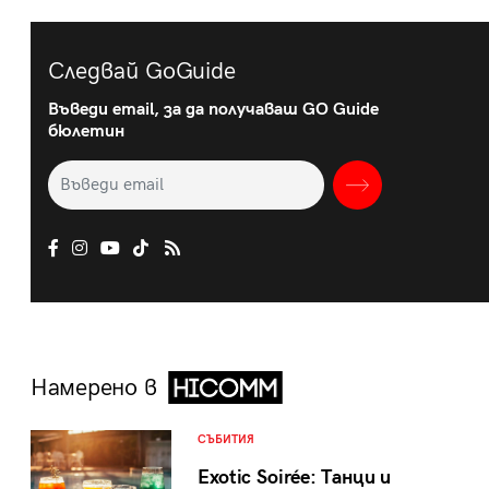
Следвай GoGuide
Въведи email, за да получаваш GO Guide
бюлетин
Намерено в
СЪБИТИЯ
Exotic Soirée: Танци и