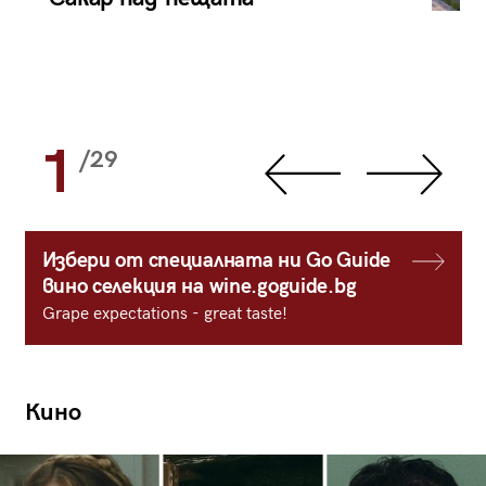
1
/29
Избери от специалната ни Go Guide
вино селекция на wine.goguide.bg
Grape expectations - great taste!
Кино