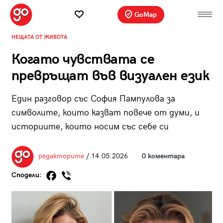
GoMap
НЕЩАТА ОТ ЖИВОТА
Когато чувствата се
превръщат във визуален език
Един разговор със София Пампулова за
символите, които казват повече от думи, и
историите, които носим със себе си
редакторите
/ 14.05.2026
0 коментара
Сподели: