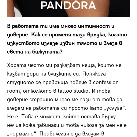
В работата ти има много интимност и
доверие. Как се променя тази връзка, когато
изкуството излезе извън тялото и влезе в
света на бижутата?
Хората често ми разказват неща, които не
казват дори на близките си. Понякога
студиото се превръща повече в confession
room, отколкото в tattoo studio. И това
доверие страшно много ме пази от това да
гледам на работата си просто като
„
услуга
“
.
Не е. Това е момент, който остава върху
нечия кожа завинаги и това никога за мен не е
„
нормално
“
. Привилегия е да влизам в