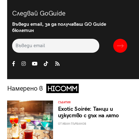
Следвай GoGuide
Въведи email, за да получаваш GO Guide
бюлетин
Намерено в
СЪБИТИЯ
Exotic Soirée: Танци и
изкуство с дъх на лято
ОТ ИВАН ПЪРВАНОВ