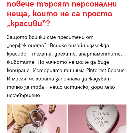
повече търсят персонални
неща, които не са просто
„красиви“?
Защото всички сме преситени от
„
перфектното“. Всичко онлайн изглежда
красиво – телата, дрехите, апартаментите,
животите. Но личното не може да бъде
копирано. Историята ти няма Pinterest версия.
И мисля, че хората започнаха да жадуват
точно за това – нещо истинско, дори леко
несъвършено.