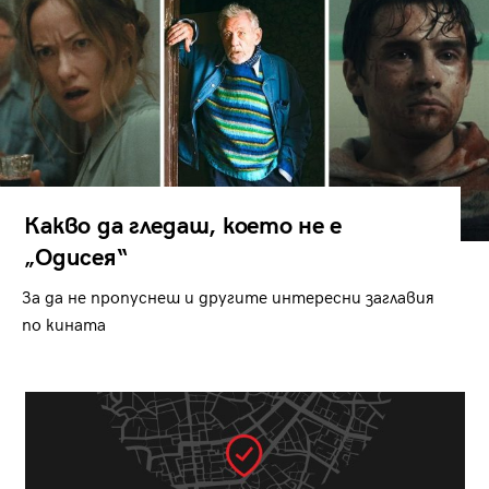
Какво да гледаш, което не е
„Одисея“
За да не пропуснеш и другите интересни заглавия
по кината