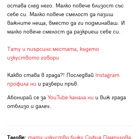
остава след него. Малко повече близост със
себе си. Малко повече смелост да пазиш
важните неща, вместо да ги подминаваш. И
малко повече смелост да разкриеш себе си.
Тату и пиърсинг местата, където
изкуството говори
Какво става в града?! Последвай
Instagram
профила ни
и разбери пръв.
Абонирай се за
YouTube канала ни
и виж града
отблизо и далеч.
Тагове:
тату изкуство
бижу
София Пампулова