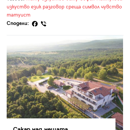
изкуство
език
разговор
среща
символ
чувство
татуист
Сподели:
Сакар над нещата