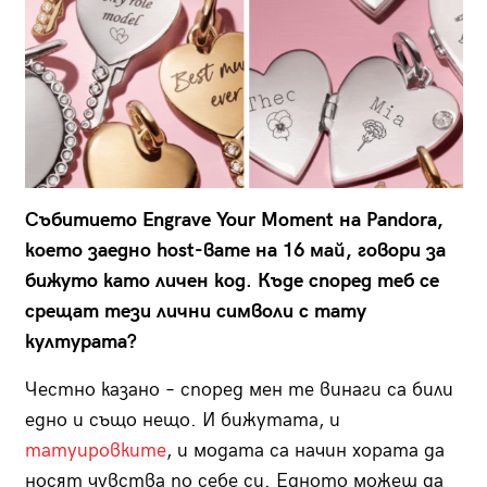
Събитието Engrave Your Moment на Pandora,
което заедно host-вате на 16 май, говори за
бижуто като личен код. Къде според теб се
срещат тези лични символи с тату
културата?
Честно казано – според мен те винаги са били
едно и също нещо. И бижутата, и
татуировките
, и модата са начин хората да
носят чувства по себе си. Едното можеш да