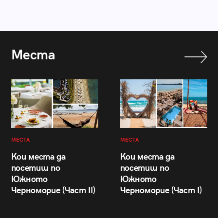
Места
МЕСТА
МЕСТА
Кои места да
Кои места да
посетиш по
посетиш по
Южното
Южното
Черноморие (Част II)
Черноморие (Част I)