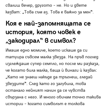
свалиш вечер, другото – не. Но и двете
казват:
„
Това съм аз. Това е важно за мен
“
.
Коя е най-запомнящата се
история, която човек е
„закодирал“ в символ?
Имаше едно момиче, което искаше да си
татуира съвсем малка звезда. На пръв поглед
изглеждаше супер семпло, но после ми разказа,
че когато била малка, баща ѝ винаги ѝ казвал:
„
Като не знаеш накъде да тръгнеш, гледай
звездите
“
. След като го загубила, това
останало нейният начин да се чувства
свързана с него. И много обичам точно такива
истории – когато символът е толкова