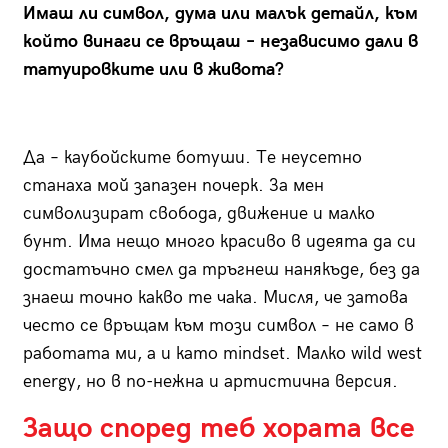
Имаш ли символ, дума или малък детайл, към
който винаги се връщаш – независимо дали в
татуировките или в живота?
Да – каубойските ботуши. Те неусетно
станаха мой запазен почерк. За мен
символизират свобода, движение и малко
бунт. Има нещо много красиво в идеята да си
достатъчно смел да тръгнеш нанякъде, без да
знаеш точно какво те чака. Мисля, че затова
често се връщам към този символ – не само в
работата ми, а и като mindset. Малко wild west
energy, но в по-нежна и артистична версия.
Защо според теб хората все