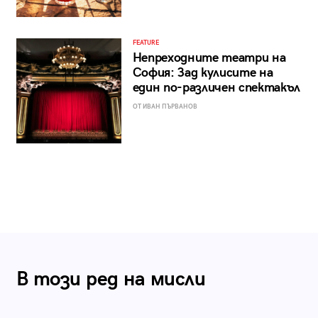
FEATURE
Непреходните театри на
София: Зад кулисите на
един по-различен спектакъл
ОТ ИВАН ПЪРВАНОВ
В този ред на мисли