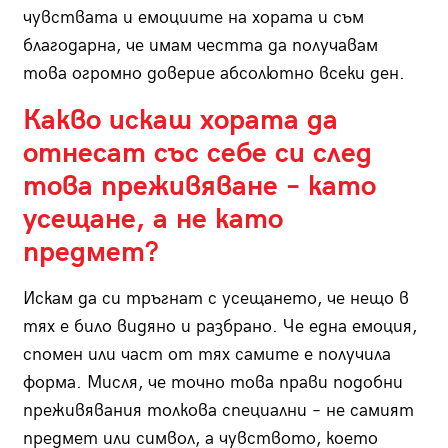
чувствата и емоциите на хората и съм
благодарна, че имам честта да получавам
това огромно доверие абсолютно всеки ден.
Какво искаш хората да
отнесат със себе си след
това преживяване – като
усещане, а не като
предмет?
Искам да си тръгнат с усещането, че нещо в
тях е било видяно и разбрано. Че една емоция,
спомен или част от тях самите е получила
форма. Мисля, че точно това прави подобни
преживявания толкова специални – не самият
предмет или символ, а чувството, което