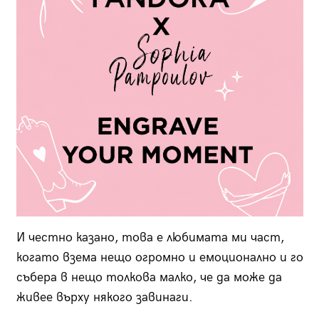
И честно казано, това е любимата ми част,
когато взема нещо огромно и емоционално и го
събера в нещо толкова малко, че да може да
живее върху някого завинаги.