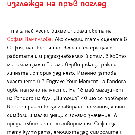
изглежда на пръв поглед
– така най-лесно бихме описали света на
София Пампулова
. Ако следиш тату сцената в
София, най-вероятно вече си се срещал с
работата ѝ и разпознаваемия ѝ стил, в който
минимализмът винаги върви ръка за ръка с
личната история зад него. Именно затова
участието ѝ в Engrave Your Moment на Pandora
идва напълно на място. На 16 май магазинът
на Pandora на бул. „Витоша“ 40 ще се превърне
в пространство за гравирани послания, лични
символи и малки знаци с голямо значение. А
преди събитието си говорим със София за
тату културата, емоцията зад символите и