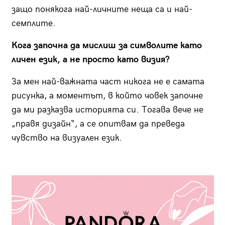
защо понякога най-личните неща са и най-
семплите.
Кога започна да мислиш за символите като
личен език, а не просто като визия?
За мен най-важната част никога не е самата
рисунка, а моментът, в който човек започне
да ми разказва историята си. Тогава вече не
„правя дизайн“, а се опитвам да преведа
чувство на визуален език.