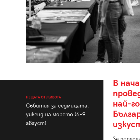
В нач
прове
НЕЩАТА ОТ ЖИВОТА
най-г
Събития за седмицата:
Бълга
уикенд на морето (6–9
изкус
август)
За пореде