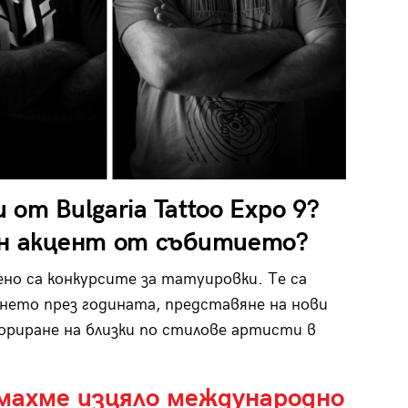
от Bulgaria Tattoo Expo 9?
ен акцент от събитието?
о са конкурсите за татуировки. Те са
ето през годината, представяне на нови
ориране на близки по стилове артисти в
имахме изцяло международно