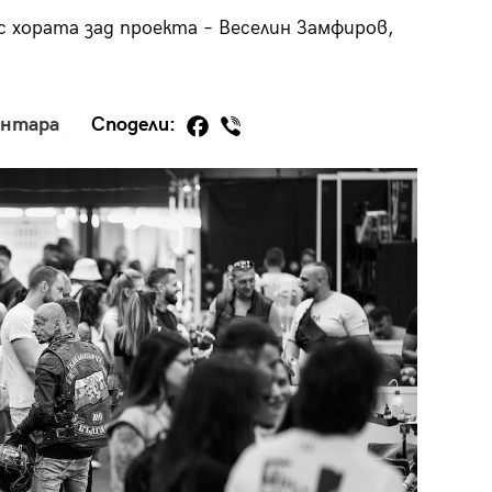
 хората зад проекта – Веселин Замфиров,
ентара
Сподели:
29
/29