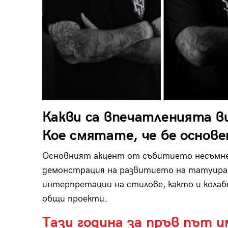
Какви са впечатленията ви 
Кое смятате, че бе основ
Основният акцент от събитието несъмнен
демонстрация на развитието на татуиран
интерпретации на стилове, както и колаб
общи проекти.
Тази година за пръв път 