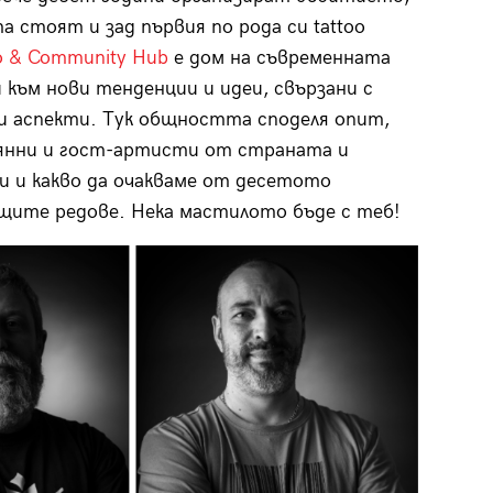
 стоят и зад първия по рода си tattoo
oo & Community Hub
е дом на съвременната
към нови тенденции и идеи, свързани с
и аспекти. Тук общността споделя опит,
тоянни и гост-артисти от страната и
и и какво да очакваме от десетото
ащите редове. Нека мастилото бъде с теб!