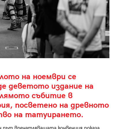
алото на ноември се
де деветото издание на
олямото събитие в
рия, посветено на древното
тво на татуирането.
н път впечатляващата конвенция показа