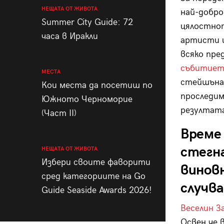
НЕЩАТА ОТ ЖИВОТА
най-добро
Summer City Guide: 72
цялостнот
часа в Иракли
артисти 
всяко пре
събитие
МЕСТА
стейшъна 
Кои места да посетиш по
проследим
Южното Черноморие
резултата
(Част II)
Време
стегн
НЕЩАТА ОТ ЖИВОТА
Избери своите фаворити
винов
сред категориите на Go
случва
Guide Seaside Awards 2026!
Веселин З
Освен че 