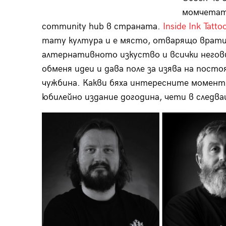
момчетата
community hub в страната.
Inside Ink Tatt
тату култура и е място, отварящо врати 
алтернативното изкуство и всички негов
обменя идеи и дава поле за изява на пос
чужбина. Какви бяха интересните момент
юбилейно издание догодина, чети в следв