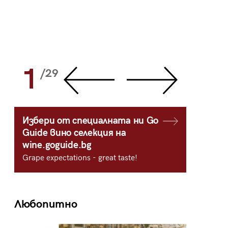
1
2
/29
/
Избери от специалната ни Go
Guide вино селекция на
wine.goguide.bg
Grape expectations - great taste!
Любопитно