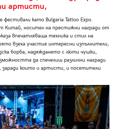
ти артисти,
фестивали като Bulgaria Tattoo Expo.
т Китай, носител на престижни награди от
оказа впечатляваща техника и стил на
оято взеха участие интересни изпълнители,
дска борба, надяждането с люти чушки,
възможността да спечелиш различни награди
, заради които и артисти, и посетители