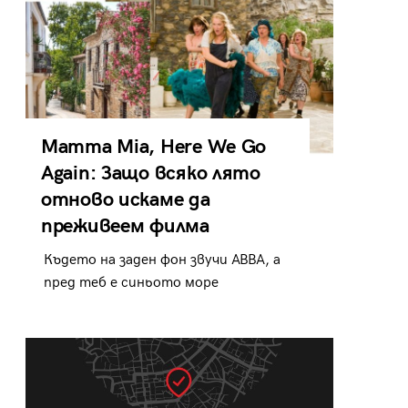
Mamma Mia, Here We Go
Again: Защо всяко лято
отново искаме да
преживеем филма
Където на заден фон звучи ABBA, а
пред теб е синьото море