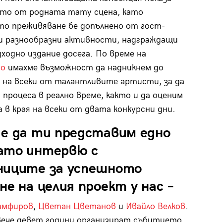
то от родната тату сцена, като
о преживяване бе допълнено от гост-
и разнообразни активности, надграждащи
дходно издание досега. По време на
то
имахме възможност да надникнем до
на всеки от талантливите артисти, за да
 процеса в реално време, както и да оценим
 в края на всеки от двата конкурсни дни.
 е да ти представим едно
ато интервю с
ниците за успешното
не на целия проект у нас –
амфиров
,
Цветан Цветанов
и
Ивайло Велков
.
вече девет години организират събитието,