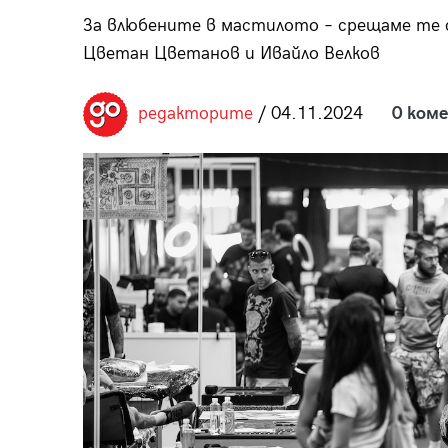
пания
За влюбените в мастилото – срещаме те с
Цветан Цветанов и Ивайло Велков
редакторите
/ 04.11.2024
0 ком
28
/29