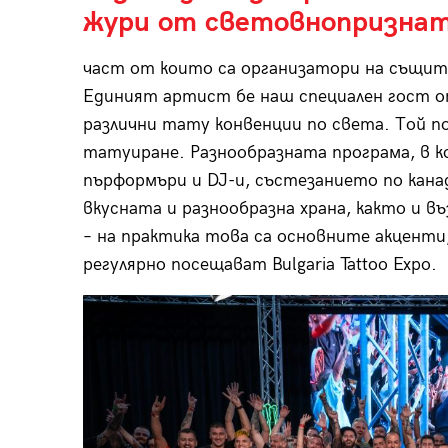
жури от световнопризна
част от които са организатори на същите 
Единият артист бе наш специален гост о
различни тату конвенции по света. Той п
татуиране. Разнообразната програма, в к
пърформъри и DJ-и, състезанието по кана
вкусната и разнообразна храна, както и 
– на практика това са основните акценти
регулярно посещават Bulgaria Tattoo Expo.