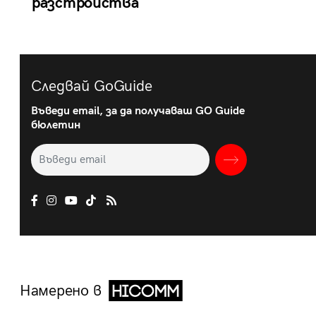
разстройства
Следвай GoGuide
Въведи email, за да получаваш GO Guide
бюлетин
Намерено в