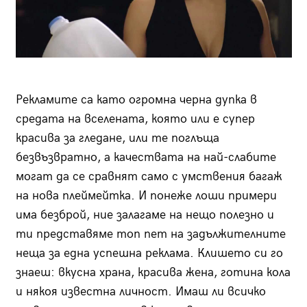
Рекламите са като огромна черна дупка в
средата на вселената, която или е супер
красива за гледане, или те поглъща
безвъзвратно, а качествата на най-слабите
могат да се сравнят само с умствения багаж
на нова плеймейтка. И понеже лоши примери
има безброй, ние залагаме на нещо полезно и
ти представяме топ пет на задължителните
неща за една успешна реклама. Клишето си го
знаеш: вкусна храна, красива жена, готина кола
и някоя известна личност. Имаш ли всичко