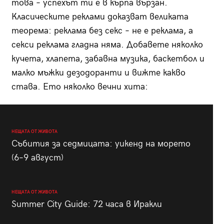
това – успехът ти е в кърпа вързан.
Класическите реклами доказват великата
теорема: реклама без секс – не е реклама, а
секси реклама гладна няма. Добавете няколко
кучета, хлапета, забавна музика, баскетбол и
малко мъжки дезодоранти и вижте какво
става. Ето няколко вечни хита:
НЕЩАТА ОТ ЖИВОТА
Събития за седмицата: уикенд на морето
(6–9 август)
НЕЩАТА ОТ ЖИВОТА
Summer City Guide: 72 часа в Иракли