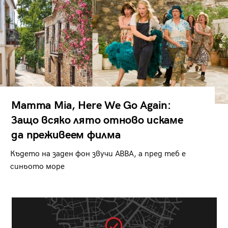
Mamma Mia, Here We Go Again:
Защо всяко лято отново искаме
да преживеем филма
Където на заден фон звучи ABBA, а пред теб е
синьото море