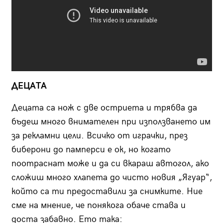
ДЕЦАТА
Децата са нож с две остриета и трябва да
бъдеш много внимателен при използването им
за рекламни цели. Всичко от играчки, през
биберони до памперси е ок, но когато
поотраснат може и да си вкараш автогол, ако
сложиш много хлапета до чисто новия „Ягуар“,
който са ти предоставили за снимките. Ние
сме на мнение, че понякога обаче става и
доста забавно. Ето така: