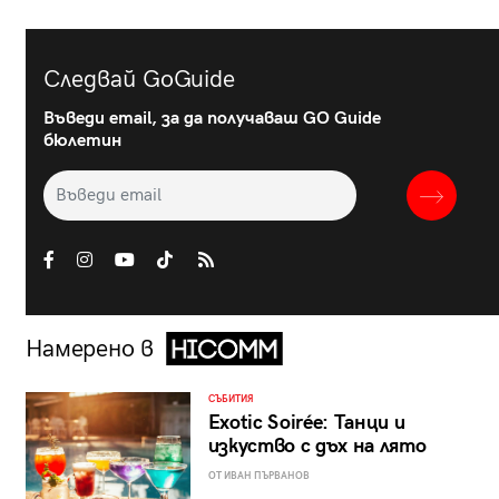
Следвай GoGuide
Въведи email, за да получаваш GO Guide
бюлетин
Намерено в
СЪБИТИЯ
Exotic Soirée: Танци и
изкуство с дъх на лято
ОТ ИВАН ПЪРВАНОВ