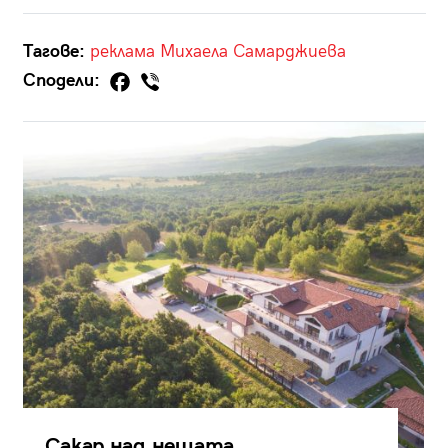
Тагове:
реклама
Михаела Самарджиева
Сподели:
Сакар над нещата