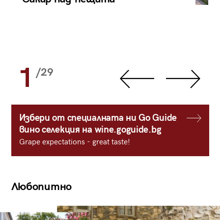
1
/29
Избери от специалната ни Go Guide
вино селекция на wine.goguide.bg
Grape expectations - great taste!
Любопитно