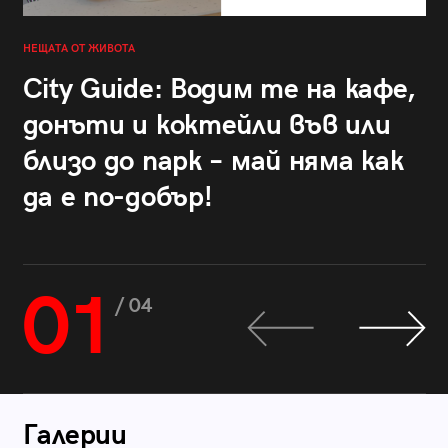
НЕЩАТА ОТ ЖИВОТА
City Guide: Водим те на кафе,
донъти и коктейли във или
близо до парк – май няма как
да е по-добър!
01
/ 04
Галерии