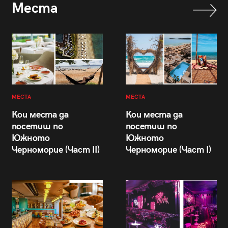
Места
МЕСТА
МЕСТА
Кои места да
Кои места да
посетиш по
посетиш по
Южното
Южното
Черноморие (Част II)
Черноморие (Част I)