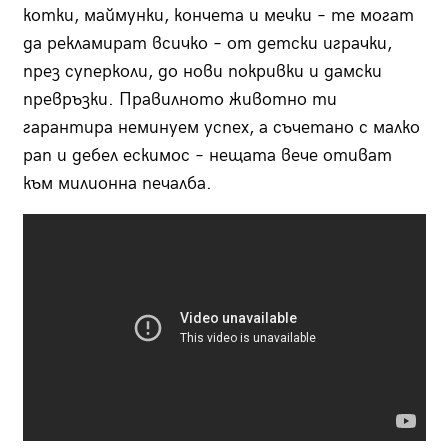
котки, маймунки, кончета и мечки – те могат
да рекламират всичко – от детски играчки,
през суперколи, до нови покривки и дамски
превръзки. Правилното животно ти
гарантира неминуем успех, а съчетано с малко
рап и дебел ескимос – нещата вече отиват
към милионна печалба.