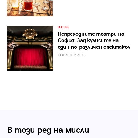
FEATURE
Непреходните театри на
София: Зад кулисите на
един по-различен спектакъл
ОТ ИВАН ПЪРВАНОВ
В този ред на мисли