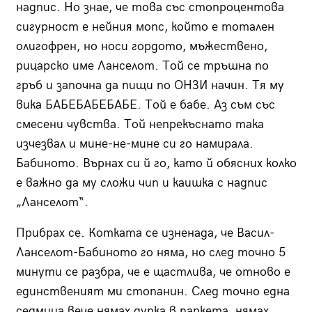
надпис. Но знае, че това със стопроцентова
сигурност е нейния мопс, който е тотален
олигофрен, но носи гордото, мъжествено,
рицарско име Ланселот. Той се тръшна по
гръб и започна да пищи по ОНЗИ начин. Тя му
вика БАБЕБАБЕБАБЕ. Той е бабе. Аз съм със
смесени чувства. Той непрекъснато така
изчезвал и мине-не-мине си го намирала.
Бабиното. Върнах си й го, като й обясних колко
е важно да му сложи чип и каишка с надпис
„Ланселот“.
Прибрах се. Котката се изненада, че Васил-
Ланселот-Бабиното го няма, но след точно 5
минути се разбра, че е щастлива, че отново е
единственият ми стопанин. След точно една
седмица вече нямах дупка в паркета, нямах