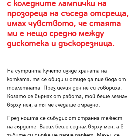
с коледните лампички на
прозореца на съседа отсреща,
имах чувството, че стаята
ми е нещо средно между
дискотека и дъскорезница.
На сутринта кучето изяде храната на
котката, тя се обиди и отиде да пие вода от
тоалетната. През целия ден не си говориха.
Когато се върнах от работа, той беше легнал
върху нея, а тя ме гледаше омразно.
През нощта се събудих от странна тежест
на гърдите. Васил беше седнал върху мен, а в
зъбите си държеше парче паркет. Махни се,