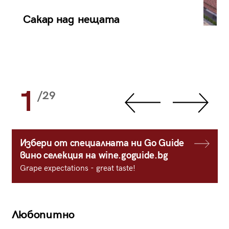
Сакар над нещата
1
/29
Избери от специалната ни Go Guide
вино селекция на wine.goguide.bg
Grape expectations - great taste!
Любопитно