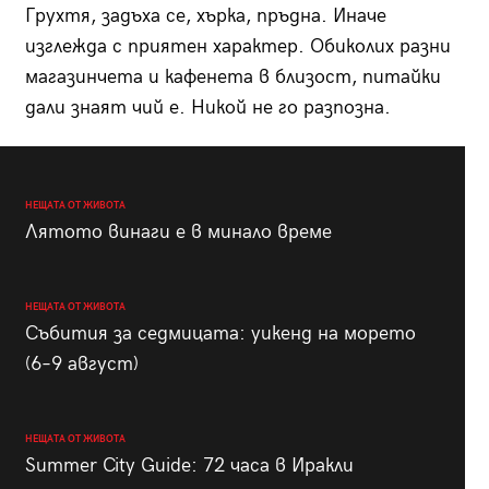
Грухтя, задъха се, хърка, пръдна. Иначе
изглежда с приятен характер. Обиколих разни
магазинчета и кафенета в близост, питайки
дали знаят чий е. Никой не го разпозна.
НЕЩАТА ОТ ЖИВОТА
Лятото винаги е в минало време
НЕЩАТА ОТ ЖИВОТА
Събития за седмицата: уикенд на морето
(6–9 август)
НЕЩАТА ОТ ЖИВОТА
Summer City Guide: 72 часа в Иракли