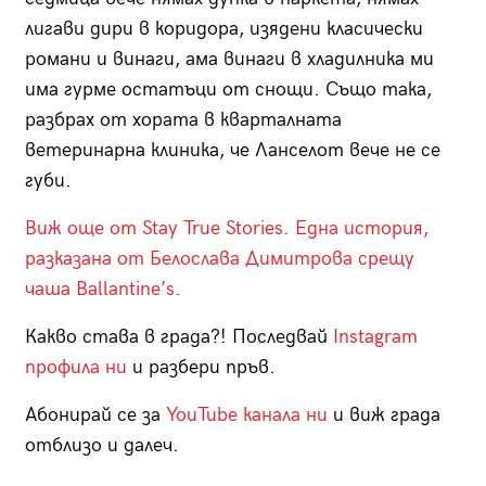
лигави дири в коридора, изядени класически
романи и винаги, ама винаги в хладилника ми
има гурме остатъци от снощи. Също така,
разбрах от хората в кварталната
ветеринарна клиника, че Ланселот вече не се
губи.
Виж още от Stay True Stories. Една история,
разказана от Белослава Димитрова срещу
чаша Ballantine’s.
Какво става в града?! Последвай
Instagram
профила ни
и разбери пръв.
Абонирай се за
YouTube канала ни
и виж града
отблизо и далеч.