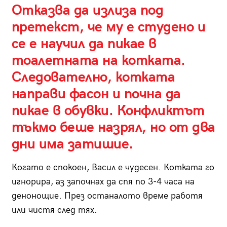
Отказва да излиза под
претекст, че му е студено и
се е научил да пикае в
тоалетната на котката.
Следователно, котката
направи фасон и почна да
пикае в обувки. Конфликтът
тъкмо беше назрял, но от два
дни има затишие.
Когато е спокоен, Васил е чудесен. Котката го
игнорира, аз започнах да спя по 3-4 часа на
денонощие. През останалото време работя
или чистя след тях.