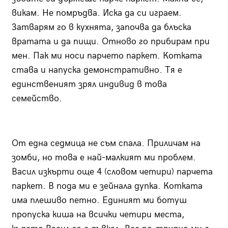
викам. Не помръдва. Иска да си играем.
Затварям го в кухнята, започва да блъска
вратата и да пищи. Отново го прибирам при
мен. Пак ми носи парчето паркет. Котката
става и напуска демонстративно. Тя е
единственият зрял индивид в това
семейство.
От една седмица не съм спала. Приличам на
зомби, но това е най-малкият ми проблем.
Васил изкърти още 4 (словом четири) парчета
паркет. В пода ми е зейнала дупка. Котката
има плешиво петно. Единият ми ботуш
пропуска киша на всички четири места,