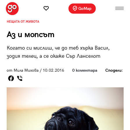
GoMap
НЕЩАТА ОТ ЖИВОТА
Аз и мопсът
Когато си мислиш, че до теб хърка Васил,
зодия телец, а се окаже Сър Ланселот
от Мила Михова / 10.02.2016
0 коментара
Сподели: