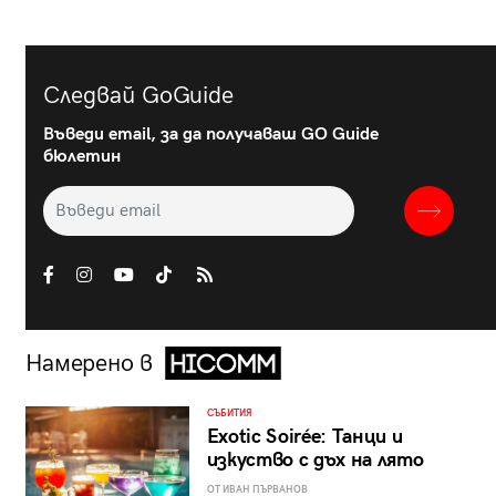
Следвай GoGuide
Въведи email, за да получаваш GO Guide
бюлетин
Намерено в
СЪБИТИЯ
Exotic Soirée: Танци и
изкуство с дъх на лято
ОТ ИВАН ПЪРВАНОВ