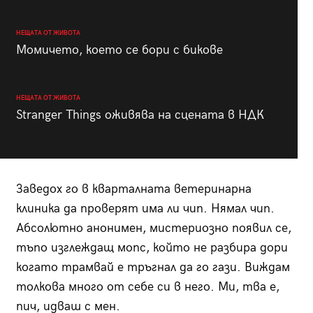
НЕЩАТА ОТ ЖИВОТА
Момичето, което се бори с бикове
НЕЩАТА ОТ ЖИВОТА
Stranger Things оживява на сцената в НДК
Заведох го в кварталната ветеринарна
клиника да проверят има ли чип. Нямал чип.
Абсолютно анонимен, мистериозно появил се,
тъпо изглеждащ мопс, който не разбира дори
когато трамвай е тръгнал да го гази. Виждам
толкова много от себе си в него. Ми, тва е,
пич, идваш с мен.