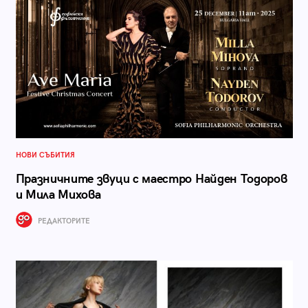
НОВИ СЪБИТИЯ
Празничните звуци с маестро Найден Тодоров
и Мила Михова
РЕДАКТОРИТЕ