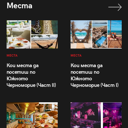
Места
МЕСТА
МЕСТА
Кои места да
Кои места да
посетиш по
посетиш по
Южното
Южното
Черноморие (Част II)
Черноморие (Част I)