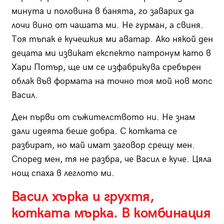
минута и половина в банята, го заварих да
лочи вино от чашата ми. Не гурман, а свиня.
Тоя тъпак е кучешкия ми аватар. Ако някой ден
децата ми извикат експекто патронум като в
Хари Потър, ще им се изфабрикува сребърен
облак във формата на точно тоя мой нов мопс
Васил.
Ден първи от съжителството ни. Не знам
дали идеята беше добра. С котката се
разбират, но май имат заговор срещу мен.
Според мен, тя не разбра, че Васил е куче. Цяла
нощ спаха в леглото ми.
Васил хърка и грухтя,
котката мърка. В комбинация