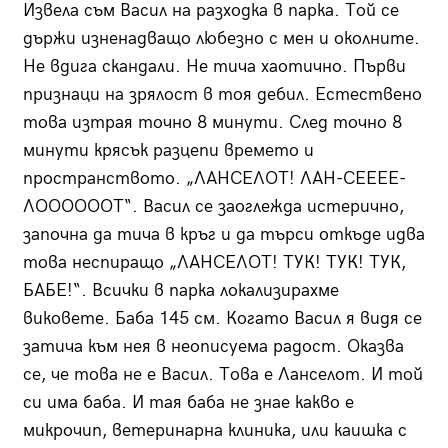
Извела съм Васил на разходка в парка. Той се
държи изненадващо любезно с мен и околните.
Не вдига скандали. Не тича хаотично. Първи
признаци на зрялост в тоя дебил. Естествено
това изтрая точно 8 минути. След точно 8
минути крясък разцепи времето и
пространството. „ЛАНСЕЛОТ! ЛАН-СЕЕЕЕ-
ЛООООООТ“. Васил се заоглежда истерично,
започна да тича в кръг и да търси откъде идва
това неспиращо „ЛАНСЕЛОТ! ТУК! ТУК! ТУК,
БАБЕ!“. Всички в парка локализирахме
виковете. Баба 145 см. Когато Васил я видя се
затича към нея в неописуема радост. Оказва
се, че това не е Васил. Това е Ланселот. И той
си има баба. И тая баба не знае какво е
микрочип, ветеринарна клиника, или каишка с