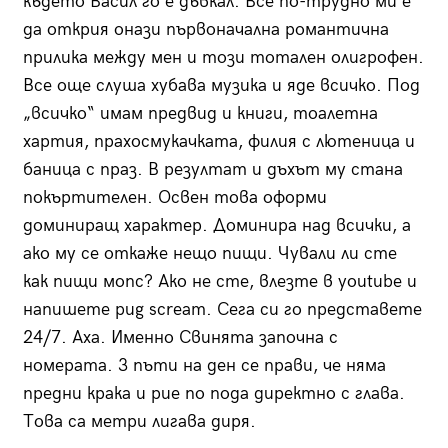
където Васил го е дъвкал. Все по-трудно ми е
да открия онази първоначална романтична
прилика между мен и този тотален олигрофен.
Все още слуша хубава музика и яде всичко. Под
„всичко“ имам предвид и книги, тоалетна
хартия, прахосмукачката, филия с лютеница и
баница с праз. В резултат и дъхът му стана
покъртителен. Освен това оформи
доминиращ характер. Доминира над всички, а
ако му се откаже нещо пищи. Чували ли сте
как пищи мопс? Ако не сте, влезте в youtube и
напишете pug scream. Сега си го представете
24/7. Аха. Именно Свинята започна с
номерата. 3 пъти на ден се прави, че няма
предни крака и рие по пода директно с глава.
Това са метри лигава диря.