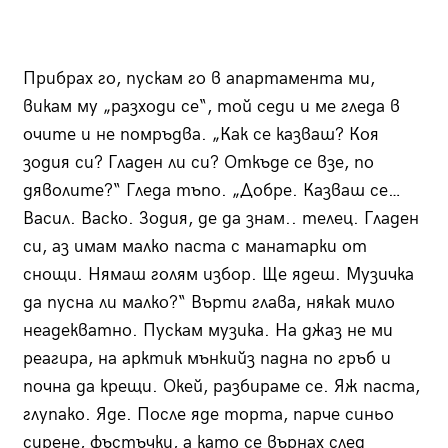
Прибрах го, пускам го в апартамента ми,
викам му „разходи се“, той седи и ме гледа в
очите и не помръдва. „Как се казваш? Коя
зодия си? Гладен ли си? Откъде се взе, по
дяволите?“ Гледа тъпо. „Добре. Казваш се…
Васил. Васко. Зодия, де да знам.. телец. Гладен
си, аз имам малко паста с манатарки от
снощи. Нямаш голям избор. Ще ядеш. Музичка
да пусна ли малко?“ Върти глава, някак мило
неадекватно. Пускам музика. На джаз не ми
реагира, на арктик мънкийз падна по гръб и
почна да крещи. Окей, разбираме се. Яж паста,
глупако. Яде. После яде торта, парче синьо
сирене, фъстъчки, а като се върнах след