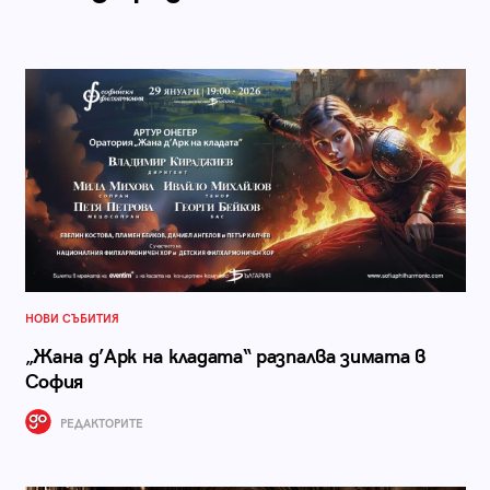
НОВИ СЪБИТИЯ
„Жана д’Арк на кладата“ разпалва зимата в
София
РЕДАКТОРИТЕ