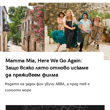
Mamma Mia, Here We Go Again:
Защо всяко лято отново искаме
да преживеем филма
Където на заден фон звучи ABBA, а пред теб е
синьото море