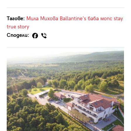
Тагове:
Мила Михова
Ballantine's
баба
мопс
stay
true story
Сподели: