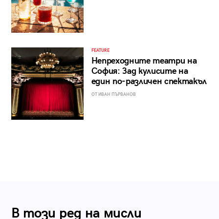
FEATURE
Непреходните театри на
София: Зад кулисите на
един по-различен спектакъл
ОТ ИВАН ПЪРВАНОВ
В този ред на мисли