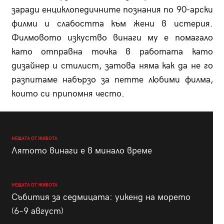
заради енциклопедичните познания по 90-арски
филми и слабостта към жени в истерия.
Филмовото изкуство винаги му е помагало
като отправна точка в работата като
дизайнер и стилист, затова няма как да не го
разпитаме набързо за петте любими филма,
които си припомня често.
НЕЩАТА ОТ ЖИВОТА
Лятото винаги е в минало време
НЕЩАТА ОТ ЖИВОТА
Събития за седмицата: уикенд на морето
(6–9 август)