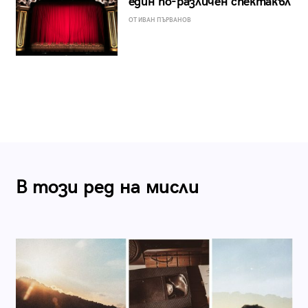
един по-различен спектакъл
ОТ ИВАН ПЪРВАНОВ
В този ред на мисли