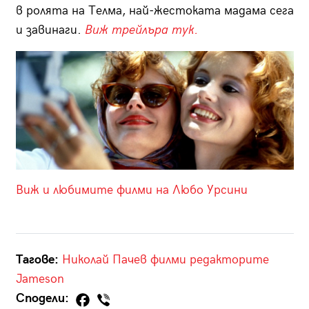
в ролята на Телма, най-жестоката мадама сега
и завинаги.
Виж трейлъра тук.
Виж и любимите филми на Любо Урсини
Тагове:
Николай Пачев
филми
редакторите
Jameson
Сподели: