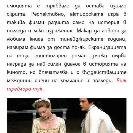
емоцията е трябвало да остава изцяло
скрита. Респективно, актьорската игра в
такива филми разчита само на истерия в
погледа и леки изражения. Макар да говоря за
любима книга от тинейджърските години,
намирам филма за доста по-як. Екранизацията
на този епистоларен роман държи първа
награда за най-силен диалог в историята на
киното, но впечатлява и с въздействащите
междинни сцени на мълчание и погледи.
Виж
трейлъра тук.