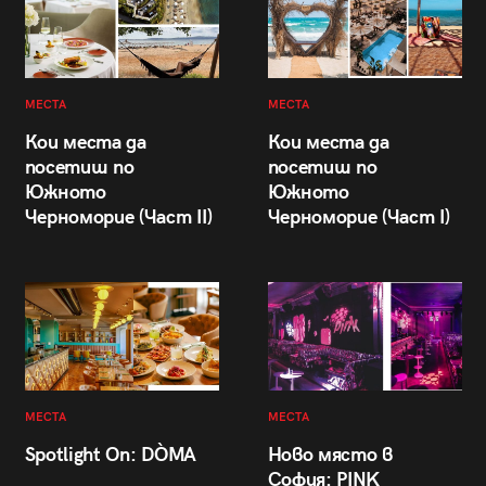
МЕСТА
МЕСТА
Кои места да
Кои места да
посетиш по
посетиш по
Южното
Южното
Черноморие (Част II)
Черноморие (Част I)
МЕСТА
МЕСТА
Spotlight On: DÒMA
Ново място в
София: PINK