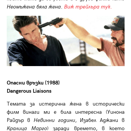
Неомъжена бяла жена
.
Виж трейлъра тук.
Опасни връзки (1988)
Dangerous Liaisons
Темата за истерична жена в исторически
филм винаги ми е била интересна (Уинона
Райдър в
Невинни години
, Изабел Аджани в
Кралица Марго
) заради времето, в което