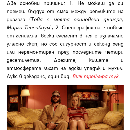
Две основни причини: 1. Не можеш да си
поемеш въздух от смях между репликите на
диалога (
Това е моята осиновена дъшеря,
Марго Тененбаум
); 2. Сценографията е повече
от гениална: всеки елемент в нея е изначално
ужасно скъп, но със сигурност и секънд хенд
или неремонтиран през последните четири
десетилетия. Дрехите, къщата и
атмосферата лъхат на адски упадък и мухъл.
Лукс в декаданс, един вид.
Виж трейлъра тук.