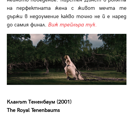
на перфектната жена с живот мечта те
държи в недоумение какво точно не й е наред
до самия финал.
Виж трейлъра тук.
Кланът Тененбаум (2001)
The Royal Tenenbaums