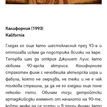
Калифорния (1993)
Kalifornia
Гледах го още като шестокласник през 93-а и
оттогава искам да подстрижа всички на каре.
Тепърва щях да открия Джулиет Луис като
любима 90-арска актриса.
Калифорния
е
страхотен филм с нечовешка актьорска игра и
фабула, която не омръзва, не тежи и не е чак
толкова страшна, за да не го гледаш още поне
няколко пъти. Обичам този детройтски
артаджийсдки елемент от началото на 90-те,
който може да се усети и в други филми като