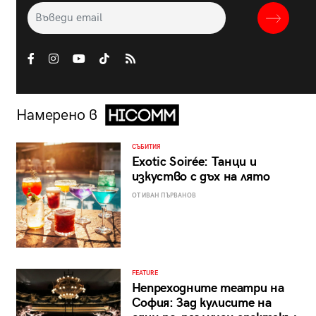
Намерено в
СЪБИТИЯ
Exotic Soirée: Танци и
изкуство с дъх на лято
ОТ ИВАН ПЪРВАНОВ
FEATURE
Непреходните театри на
София: Зад кулисите на