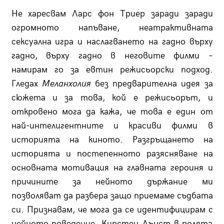
Не харесвам Ларс фон Триер заради заради
огромното напъване, неатрактивната
сексуална игра и наслагването на гадно върху
гадно, върху гадно в неговите филми –
намирам го за евтин режисьорски подход.
Гледах
Меланхолия
без предварителна идея за
сюжета и за това, кой е режисьорът, и
откровено мога да кажа, че това е един от
най-интелигентните и красиви филми в
историята на киното. Разгръщането на
историята и постепенното разясняване на
основната мотивация на главната героиня и
причините за нейното държание ми
позволяват да разбера защо приемаме съдбата
си. Признавам, че мога да се идентифицирам с
нейното поведение. Кирстен Дънст в ролята