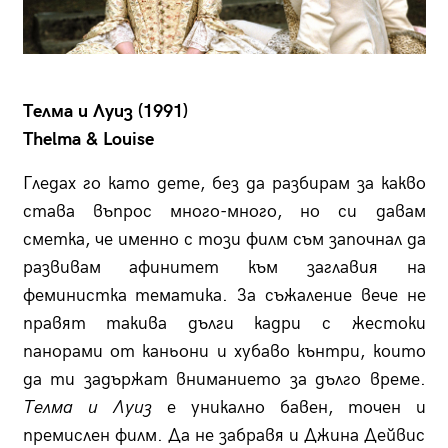
Телма и Луиз (1991)
Thelma & Louise
Гледах го като дете, без да разбирам за какво
става въпрос много-много, но си давам
сметка, че именно с този филм съм започнал да
развивам афинитет към заглавия на
феминистка тематика. За съжаление вече не
правят такива дълги кадри с жестоки
панорами от каньони и хубаво кънтри, които
да ти задържат вниманието за дълго време.
Телма и Луиз
е уникално бавен, точен и
премислен филм. Да не забравя и Джина Дейвис