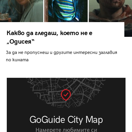
Какво да гледаш, което не е
„Одисея“
За да не пропуснеш и другите интересни заглавия
по кината