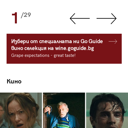
1
/29
Избери от специалната ни Go Guide
вино селекция на wine.goguide.bg
Grape expectations - great taste!
Кино