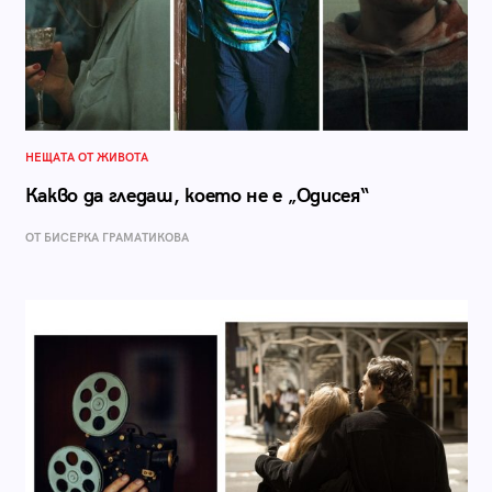
НЕЩАТА ОТ ЖИВОТА
Какво да гледаш, което не е „Одисея“
ОТ БИСЕРКА ГРАМАТИКОВА