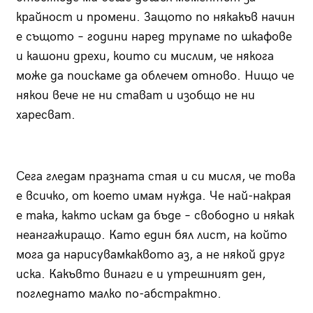
крайност и промени. Защото по някакъв начин
е същото – години наред трупаме по шкафове
и кашони дрехи, които си мислим, че някога
може да поискаме да облечем отново. Нищо че
някои вече не ни стават и изобщо не ни
харесват.
Сега гледам празната стая и си мисля, че това
е всичко, от което имам нужда. Че най-накрая
е така, както искам да бъде – свободно и някак
неангажиращо. Като един бял лист, на който
мога да нарисувамкаквото аз, а не някой друг
иска. Какъвто винаги е и утрешният ден,
погледнато малко по-абстрактно.