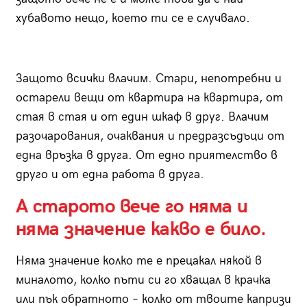
хубавото нещо, което ти се е случвало.
Защото всички влачим. Стари, непотребни и
остарели вещи от квартира на квартира, от
стая в стая и от един шкаф в друг. Влачим
разочарования, очаквания и предразсъдъци от
една връзка в друга. От едно приятелство в
друго и от една работа в друга.
А старото вече го няма и
няма значение какво е било.
Няма значение колко те е прецакал някой в
миналото, колко пъти си го хващал в крачка
или пък обратното – колко от твоите капризи