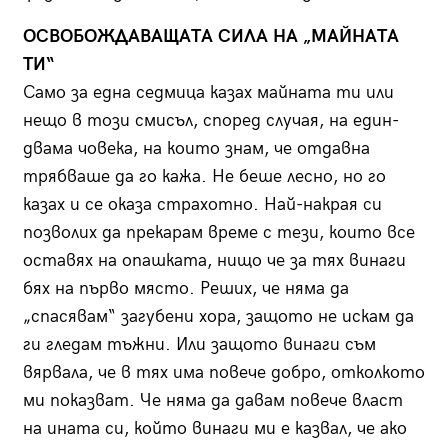
ОСВОБОЖДАВАЩАТА СИЛА НА „МАЙНАТА
ТИ“
Само за една седмица казах майната ти или
нещо в този смисъл, според случая, на един-
двама човека, на които знам, че отдавна
трябваше да го кажа. Не беше лесно, но го
казах и се оказа страхотно. Най-накрая си
позволих да прекарам време с тези, които все
оставях на опашката, нищо че за тях винаги
бях на първо място. Реших, че няма да
„спасявам“ загубени хора, защото не искам да
ги гледам тъжни. Или защото винаги съм
вярвала, че в тях има повече добро, отколкото
ми показват. Че няма да давам повече власт
на ината си, който винаги ми е казвал, че ако