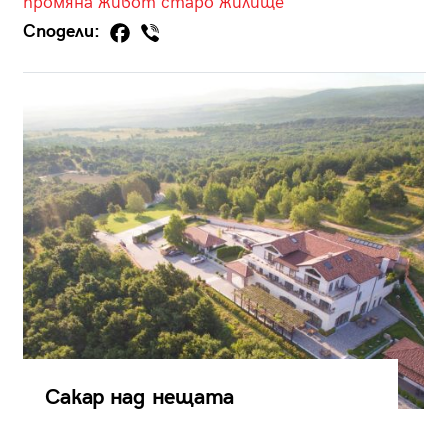
промяна
живот
старо
жилище
Сподели:
Сакар над нещата