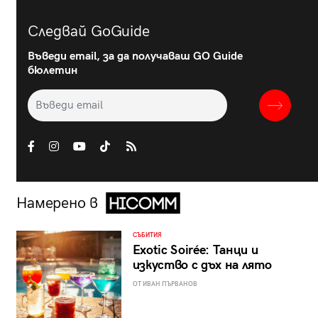
Следвай GoGuide
Въведи email, за да получаваш GO Guide
бюлетин
Намерено в
СЪБИТИЯ
Exotic Soirée: Танци и
изкуство с дъх на лято
ОТ ИВАН ПЪРВАНОВ