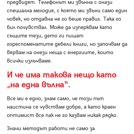
предвидят. Телефонът ми звънна с онази
специална мелодия, с която ми звъни само един
човек, но отдавна не го беше правил. Така го
бил почувствал. Може да изперквам като
същите тези, дето ги пишат
гореспоменатите дебели книги, но започвам да
вярвам на онези неща с енергиите, които
всички излъчваме.
И че има такова нещо като
„на една вълна“.
Все ми е едно, знам само, че този път
наистина се чувствам добре, а като краен
оптимист все пак не го казвам никак рядко.
Значи методът работи не само за