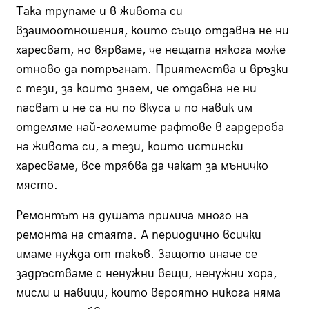
Така трупаме и в живота си
взаимоотношения, които също отдавна не ни
харесват, но вярваме, че нещата някога може
отново да потръгнат. Приятелства и връзки
с тези, за които знаем, че отдавна не ни
пасват и не са ни по вкуса и по навик им
отделяме най-големите рафтове в гардероба
на живота си, а тези, които истински
харесваме, все трябва да чакат за мъничко
място.
Ремонтът на душата прилича много на
ремонта на стаята. А периодично всички
имаме нужда от такъв. Защото иначе се
задръстваме с ненужни вещи, ненужни хора,
мисли и навици, които вероятно никога няма