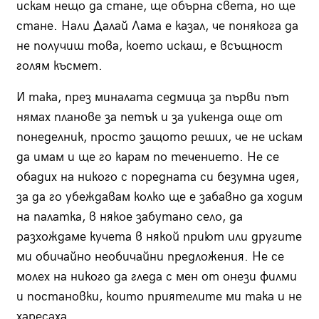
искам нещо да стане, ще обърна света, но ще
стане. Нали Далай Лама е казал, че понякога да
не получиш това, което искаш, е всъщност
голям късмет.
И така, през миналата седмица за първи път
нямах планове за петък и за уикенда още от
понеделник, просто защото реших, че не искам
да имам и ще го карам по течението. Не се
обадих на никого с поредната си безумна идея,
за да го убеждавам колко ще е забавно да ходим
на палатка, в някое забутано село, да
разхождаме кучета в някой приют или другите
ми обичайно необичайни предложения. Не се
молех на никого да гледа с мен от онези филми
и постановки, които приятелите ми така и не
харесаха.