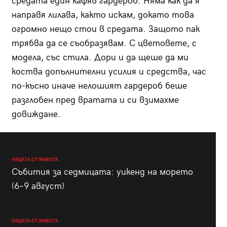
средата един кафяв гардероб. Няма как да я
направя лилава, както искам, докато това
огромно нещо стои в средата. Защото пак
трябва да се съобразявам. С цветовете, с
модела, със стила. Дори и да щеше да ми
коства допълнителни усилия и средства, час
по-късно иначе нелошият гардероб беше
разглобен пред вратата и си взимахме
довиждане.
НЕЩАТА ОТ ЖИВОТА
Събития за седмицата: уикенд на морето
(6–9 август)
НЕЩАТА ОТ ЖИВОТА