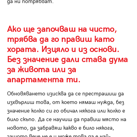
да ни потрябват.
Ако ще започваш на чисто,
трябва да го правиш като
хората. Изцяло и из основи.
Без значение дали става дума
за живота или за
апартамента ти.
Обновяването изисква да се престрашиш да
изхвърлиш това, от което нямаш нужда, без
значение колко си го обичал някога или колко е
било скъпо. Да се научиш да правиш място на
новото, да забравяш какво е било някога,
защото вече не е и може това да е най-