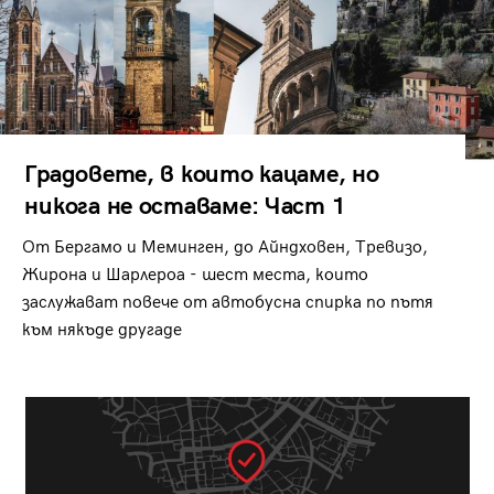
Градовете, в които кацаме, но
никога не оставаме: Част 1
От Бергамо и Меминген, до Айндховен, Тревизо,
Жирона и Шарлероа - шест места, които
заслужават повече от автобусна спирка по пътя
към някъде другаде