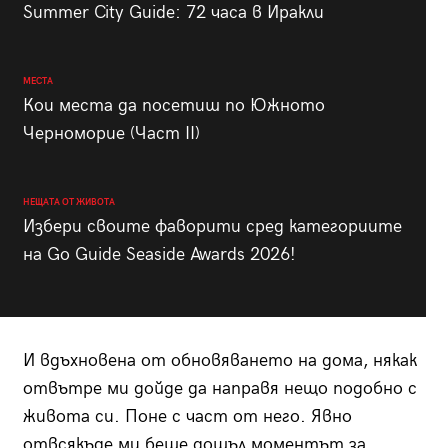
Summer City Guide: 72 часа в Иракли
МЕСТА
Кои места да посетиш по Южното
Черноморие (Част II)
НЕЩАТА ОТ ЖИВОТА
Избери своите фаворити сред категориите
на Go Guide Seaside Awards 2026!
И вдъхновена от обновяването на дома, някак
отвътре ми дойде да направя нещо подобно с
живота си. Поне с част от него. Явно
отвсякъде ми беше дошъл моментът за