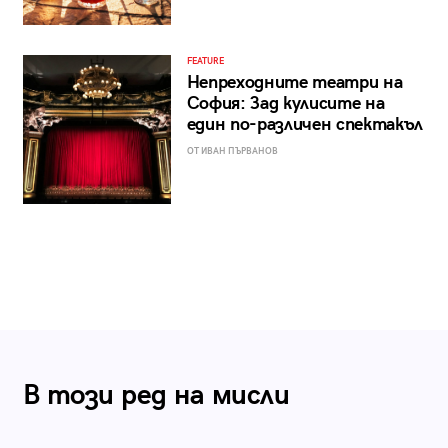
FEATURE
Непреходните театри на
София: Зад кулисите на
един по-различен спектакъл
ОТ ИВАН ПЪРВАНОВ
В този ред на мисли