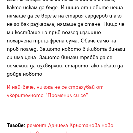
както искам да бъде. И нищо от новите неща
нямаше да се върже на стария гардероб и ако
не го бях разкарала, нямаше да стане. Нищо че
ми костваше на пръв поглед излишно
похарчена трицифрена сума. Обаче само на
пръв поглед. Защото новото в живота винаги
си има цена. Защото винаги трябва да се
осмелиш да изхвърлиш старото, ако искаш да
дойде новото.
И най-вече, никога не се страхувай от
укорителното "Променил си се".
Тагове:
ремонт
Даниела Кръстанова
ново