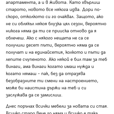
апартамента, а и в живота. Като хвърлиш
старото, новото все някога идва. Дори по-
скоро, отколкото си го очаквал. Защото, ако
не си облякъл някоя блузка цял сезон, вероятно
никога няма да ти се прииска отново да я
облечеш. Ако с някого нещата не са се
получили десет пъти, вероятно няма да се
получат и на единайсетия, колкото и пъти да
лепите счупеното. Ако някой е бил там за теб
винаги, ама винаги когато имаш нужда и
когато нямаш – пак, без да отразява
безобразните ти смени на настроението,
може би наистина държи на теб и си
заслужава да се замислиш.
Днес поръчах всички мебели за новата си стая.
Всичко старо вече го няма и всичко е така,