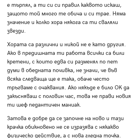
е търпял, а ти си си правил каквото искаш,
защото той много те обича и си трае. Няма
значение и колко хора някога са ти сваляли
звезди.
Хората са различни и никой не е като другия.
Ако в предишната ти работа всички са били
кретени, с които едва си разменял по пет
думи в обедната почивка, не значи, че във
всяка следваща ще е така, обаче често
тръгваме с очаквания. Ако някъде е било ОК да
закъсняваш с половин час, това не прави новия
ти шеф педантичен маниак.
Затова е добре да се започне на ново и тази
крачка обикновено не се изразява с някакво
физическо действие, а с нова гледна точка.