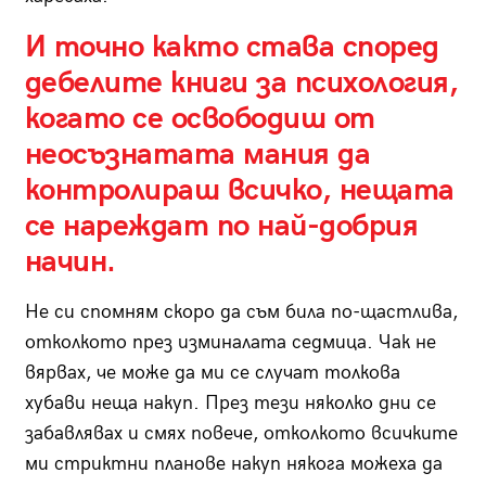
И точно както става според
дебелите книги за психология,
когато се освободиш от
неосъзнатата мания да
контролираш всичко, нещата
се нареждат по най-добрия
начин.
Не си спомням скоро да съм била по-щастлива,
отколкото през изминалата седмица. Чак не
вярвах, че може да ми се случат толкова
хубави неща накуп. През тези няколко дни се
забавлявах и смях повече, отколкото всичките
ми стриктни планове накуп някога можеха да