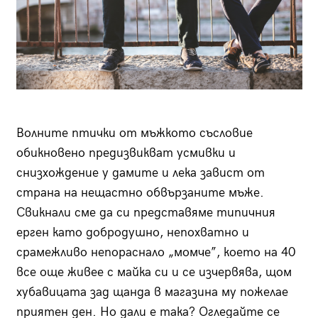
Волните птички от мъжкото съсловие
обикновено предизвикват усмивки и
снизхождение у дамите и лека завист от
страна на нещастно обвързаните мъже.
Свикнали сме да си представяме типичния
ерген като добродушно, непохватно и
срамежливо непораснало „момче”, което на 40
все още живее с майка си и се изчервява, щом
хубавицата зад щанда в магазина му пожелае
приятен ден. Но дали е така? Огледайте се