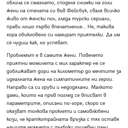
облича се смахнато, споделя снимки на голи
жени на стената си във Фейсбук, сваля всичко
живо от женски пол, гледа турски сериали,
прави лошо първо впечатление… Не, такива
хора обикновено си намират приятелки. Да им
се чудиш как, но успяват.
Проблемът е в самите жени. Повечето
приятни момичета с мил характер не се
доближават дори на километър до мечтите за
идеалната жена на симпатичните ни герои.
Направо са си груби и недодялани. Малкото
дами, които на пръв поглед се вписват в
параметрите, описани по-горе, скоро се
оказват толкова проклети и самовлюбени
кози, че краткотрайната връзка с тях оставя
нашите момчета с дълбоки душевни рани.