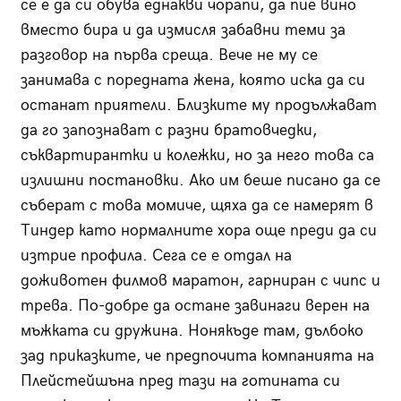
се е да си обува еднакви чорапи, да пие вино
вместо бира и да измисля забавни теми за
разговор на първа среща. Вече не му се
занимава с поредната жена, която иска да си
останат приятели. Близките му продължават
да го запознават с разни братовчедки,
съквартирантки и колежки, но за него това са
излишни постановки. Ако им беше писано да се
съберат с това момиче, щяха да се намерят в
Тиндер като нормалните хора още преди да си
изтрие профила. Сега се е отдал на
доживотен филмов маратон, гарниран с чипс и
трева. По-добре да остане завинаги верен на
мъжката си дружина. Нонякъде там, дълбоко
зад приказките, че предпочита компанията на
Плейстейшъна пред тази на готината си