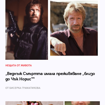
НЕЩАТА ОТ ЖИВОТА
„Веднъж Смъртта имала преживяване „близо
до Чък Норис““
ОТ БИСЕРКА ГРАМАТИКОВА