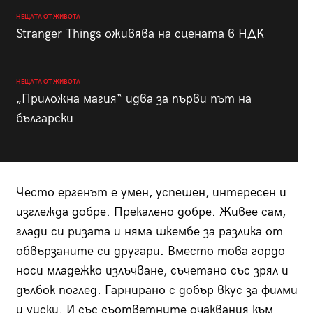
НЕЩАТА ОТ ЖИВОТА
Stranger Things оживява на сцената в НДК
НЕЩАТА ОТ ЖИВОТА
„Приложна магия“ идва за първи път на
български
Често ергенът е умен, успешен, интересен и
изглежда добре. Прекалено добре. Живее сам,
глади си ризата и няма шкембе за разлика от
обвързаните си другари. Вместо това гордо
носи младежко излъчване, съчетано със зрял и
дълбок поглед. Гарнирано с добър вкус за филми
и уиски. И със съответните очаквания към