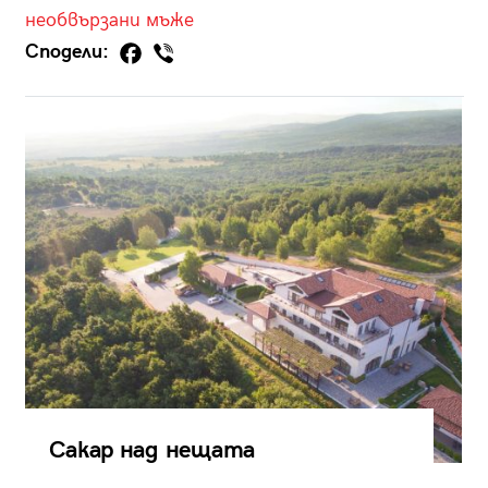
необвързани
мъже
Сподели:
Сакар над нещата