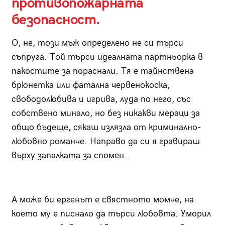
противопожарната
безопасност.
О, не, този мъж определено не си търси
съпруга. Той търси идеалната партньорка в
пакостите за пораснали. Тя е тайнствена
брюнетка или фатална червенокоска,
свободолюбива и игрива, луда по него, със
собствено минало, но без никакви мераци за
общо бъдеще, сякаш излязла от криминално-
любовно романче. Направо да си я гравираш
върху запалката за спомен.
А може би ергенът е свястното момче, на
което му е писнало да търси любовта. Уморил