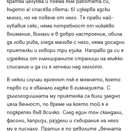
кратка целувка и поема към работата си,
където а) спасява света; б) изкарва адски
много, но не повече от него. Тя прави най-
хубавия секс, няма потребност от никакво
внимание, винаги е в добро настроение, обича
да лови риба, гледа мачове с него, няма досадни
приятелки и говори три езика. Направо да си я
изрежеш от гланцираните страници на мъжко
списание и да си я лепнеш над леглото.
В някои случаи ергенът пък е момчето, което
първо си е хванало гадже в гимназията. С
дългогодишната му приятелка са били заедно
цяла вечност, по време на която той я е
подкрепял във всичко. След един тон скандали,
фасони, капризи, раздели и събирания на него
му е писнало. Пратил е по дяволите „вечната