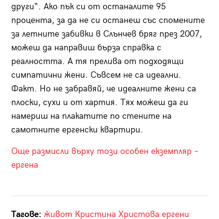
други“. Ако пък си от останалите 95
процента, за да не си останеш със спомените
за летните забивки в Слънчев бряг през 2007,
можеш да направиш бърза справка с
реалността. А тя прелива от подходящи
симпатични жени. Съвсем не са идеални.
Факт. Но не забравяй, че идеалните жени са
плоски, сухи и от хартия. Тях можеш да ги
намериш на плакатите по стените на
самотните ергенски квартири.
Още размисли върху този особен екземпляр –
ергена
Тагове:
живот
Кристина Христова
ергени