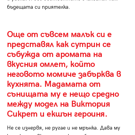
бъдещата си приятелка.
Още от съвсем малък си е
представял как сутрин се
събужда от аромата на
вкусния омлет, който
неговото момиче забърква в
кухнята. Мадамата от
сънищата му е нещо средно
между модел на Виктория
Сикрет и екшън героиня.
Не се изнервя, не ругае и не мрънка. Дава му