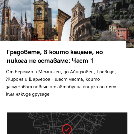
Градовете, в които кацаме, но
никога не оставаме: Част 1
От Бергамо и Меминген, до Айндховен, Тревизо,
Жирона и Шарлероа - шест места, които
заслужават повече от автобусна спирка по пътя
към някъде другаде