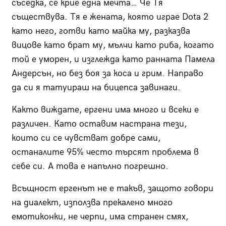
съседка, се крие една мечта… Че Тя
съществува. Тя е жената, която играе Dota 2
като него, готви като майка му, разказва
вицове като брат му, мълчи като риба, когато
той е уморен, и изглежда като ранната Памела
Андерсън, но без боя за коса и грим. Направо
да си я татуираш на бицепса завинаги.
Както виждате, ергени има много и всеки е
различен. Като оставим настрана тези,
които си се чувстват добре сами,
останалите 95% често търсят проблема в
себе си. А това е напълно погрешно.
Всъщност ергенът не е такъв, защото говори
на диалект, използва прекалено много
емотиконки, не черпи, има странен смях,