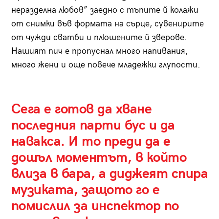
неразделна любов” заедно с тъпите й колажи
от снимки във формата на сърце, сувенирите
от чужди сватби и плюшените й зверове.
Нашият пич е пропуснал много напивания,
много жени и още повече младежки глупости.
Сега е готов да хване
последния парти бус и да
навакса. И то преди да е
дошъл моментът, в който
влиза в бара, а диджеят спира
музиката, защото го е
помислил за инспектор по