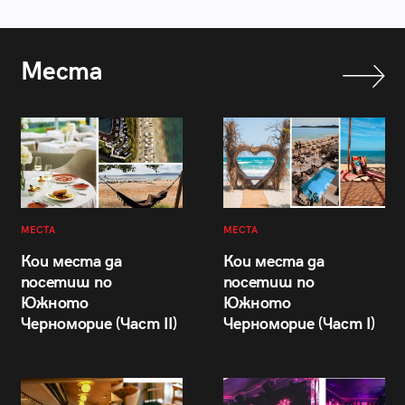
Места
МЕСТА
МЕСТА
Кои места да
Кои места да
посетиш по
посетиш по
Южното
Южното
Черноморие (Част II)
Черноморие (Част I)