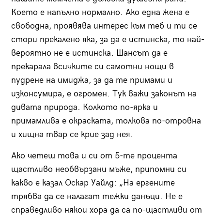
Което е напълно нормално. Ако една жена е
свободна, проявява интерес към теб и ти се
стори прекалено яка, за да е истинска, то най-
вероятно не е истинска. Шансът да е
прекарала всичките си самотни нощи в
пудрене на имиджа, за да те примами и
изконсумира, е огромен. Тук важи законът на
дивата природа. Колкото по-ярка и
примамлива е окраската, толкова по-отровна
и хищна твар се крие зад нея.
Ако четеш това и си от 5-те процента
щастливо необвързани мъже, припомни си
какво е казал Оскар Уайлд: „На ергените
трябва да се налагат тежки данъци. Не е
справедливо някои хора да са по-щастливи от