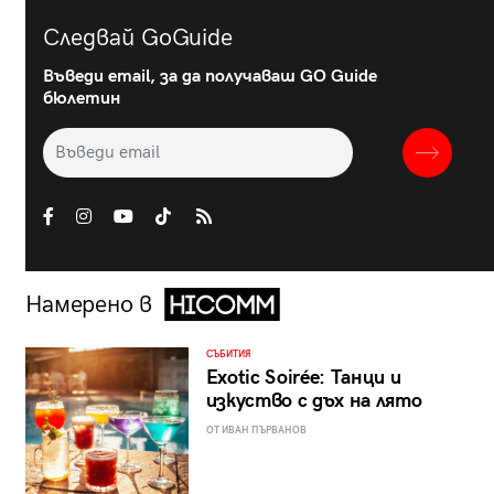
Следвай GoGuide
Въведи email, за да получаваш GO Guide
бюлетин
Намерено в
СЪБИТИЯ
Exotic Soirée: Танци и
изкуство с дъх на лято
ОТ ИВАН ПЪРВАНОВ