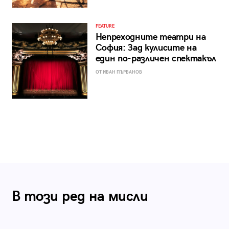
FEATURE
Непреходните театри на
София: Зад кулисите на
един по-различен спектакъл
ОТ ИВАН ПЪРВАНОВ
В този ред на мисли