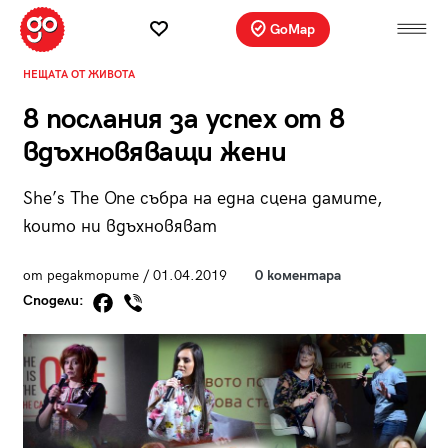
GoMap
НЕЩАТА ОТ ЖИВОТА
8 послания за успех от 8
вдъхновяващи жени
She’s The One събра на една сцена дамите,
които ни вдъхновяват
от редакторите / 01.04.2019
0 коментара
Сподели: