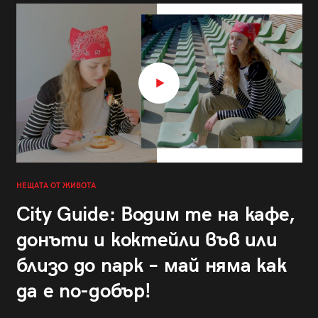
НЕЩАТА ОТ ЖИВОТА
City Guide: Водим те на кафе,
донъти и коктейли във или
близо до парк – май няма как
да е по-добър!