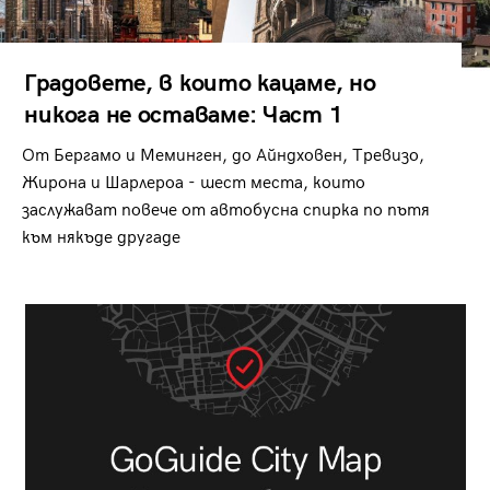
Градовете, в които кацаме, но
никога не оставаме: Част 1
От Бергамо и Меминген, до Айндховен, Тревизо,
Жирона и Шарлероа - шест места, които
заслужават повече от автобусна спирка по пътя
към някъде другаде