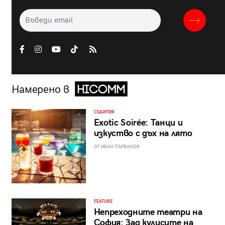
Намерено в
СЪБИТИЯ
Exotic Soirée: Танци и
изкуство с дъх на лято
ОТ ИВАН ПЪРВАНОВ
FEATURE
Непреходните театри на
София: Зад кулисите на