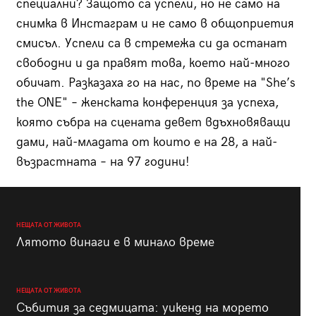
специални? Защото са успели, но не само на
снимка в Инстаграм и не само в общоприетия
смисъл. Успели са в стремежа си да останат
свободни и да правят това, което най-много
обичат. Разказаха го на нас, по време на "She’s
the ONE" – женската конференция за успеха,
която събра на сцената девет вдъхновяващи
дами, най-младата от които е на 28, а най-
възрастната – на 97 години!
НЕЩАТА ОТ ЖИВОТА
Лятото винаги е в минало време
НЕЩАТА ОТ ЖИВОТА
Събития за седмицата: уикенд на морето