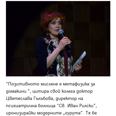
“Позитивното мислене е метафизика за
домакини “, цитира свой колега доктор
Цветеслава Гълъбова, директор на
психиатрична болница "Св. Иван Рилски”,
иронизирайки модерните „гурута”. Тя бе