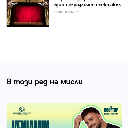
един по-различен спектакъл
ОТ ИВАН ПЪРВАНОВ
В този ред на мисли