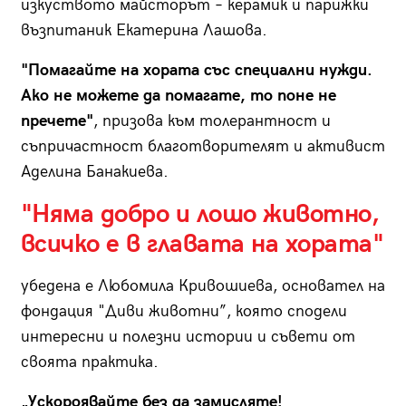
изкуството майсторът – керамик и парижки
възпитаник Екатерина Лашова.
"Помагайте на хората със специални нужди.
Ако не можете да помагате, то поне не
пречете"
, призова към толерантност и
съпричастност благотворителят и активист
Аделина Банакиева.
"Няма добро и лошо животно,
всичко е в главата на хората"
убедена е Любомила Кривошиева, основател на
фондация "Диви животни”, която сподели
интересни и полезни истории и съвети от
своята практика.
„Ускороявайте без да замисляте!