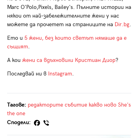
Marc O'Polo,Pixels, Bailey's. Пълните истории на
някои от най-забележителните жени у нас
можете да прочетет на страниците на
Dir.bg
.
Ето и
5 жени, без които светът нямаше да е
същият
.
А кои
жени са вдъхновили Кристиан Диор
?
Последвай ни в
Instagram
.
Тагове:
редакторите
събитие
какво ново She's
the one
Сподели: