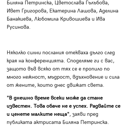
Биляна Петринска, Цветослава Гълъбова,
Ивет Григорова, Екатерина Лашова, Аделина
Банакиева, Любомила Кривошиева и Ива
Русинова.
Няколко силни послания отекваха дълго след
края на конференцията. Споделяме ги с вас,
защото във всяко от тях се е пропило по
много нежност, мъдрост, вдъхновение и сила
от жените, които днес движат света.
"В днешно време всеки може да стане
известен. Това обаче не е успех. Радвайте се
и ценете малките неща"
, заяви пред
публиката актрисата Биляна Петринска.