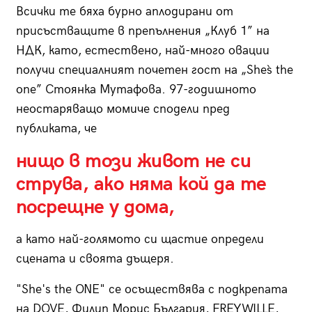
Всички те бяха бурно аплодирани от
присъстващите в препълнения „Клуб 1” на
НДК, като, естествено, най-много овации
получи специалният почетен гост на „She`s the
one” Стоянка Мутафова. 97-годишното
неостаряващо момиче сподели пред
публиката, че
нищо в този живот не си
струва, ако няма кой да те
посрещне у дома,
а като най-голямото си щастие определи
сцената и своята дъщеря.
"She's the ONE" се осъществява с подкрепата
на DOVE, Филип Морис България, FREYWILLE,