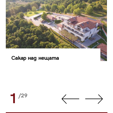
Сакар над нещата
1
/29