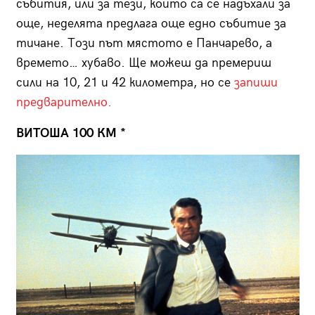
събития, или за тези, които са се надъхали за
още, неделята предлага още едно събитие за
тичане. Този път мястото е Панчарево, а
времето… хубаво. Ще можеш да премериш
сили на 10, 21 и 42 километра, но се
запиши
предварително.
ВИТОША 100 КМ *