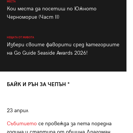
МЕСТА
Кои места да посетиш по Южното
Черноморие (Част II)
НЕЩАТА ОТ ЖИВОТА
Избери своите фаворити сред категориите
на Go Guide Seaside Awards 2026!
БАЙК И РЪН ЗА ЧЕПЪН *
23 април
Събитието
се провежда за пета поредна
година и стартира от община Драгоман.