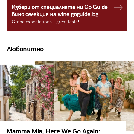
Избери от специалната ни Go Guide
вино селекция на wine.goguide.bg
Grape expectations - great taste!
Любопитно
Mamma Mia, Here We Go Again: