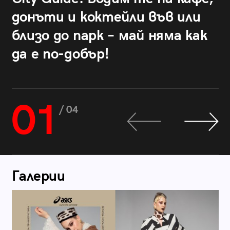
донъти и коктейли във или
близо до парк – май няма как
да е по-добър!
01
/ 04
Галерии