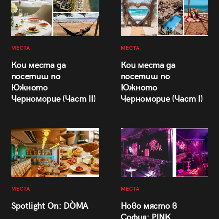
МЕСТА
МЕСТА
Кои места да
Кои места да
посетиш по
посетиш по
Южното
Южното
Черноморие (Част II)
Черноморие (Част I)
МЕСТА
МЕСТА
Spotlight On: DÒMA
Ново място в
София: PINK