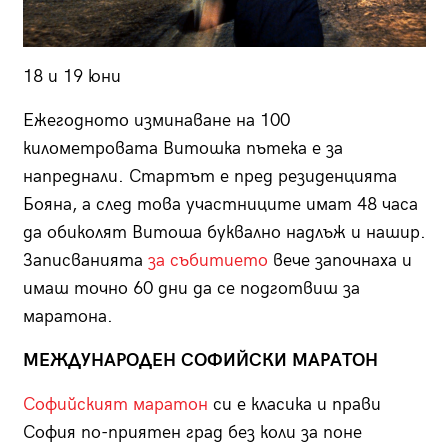
18 и 19 юни
Ежегодното изминаване на 100
километровата Витошка пътека е за
напреднали. Стартът е пред резиденцията
Бояна, а след това участниците имат 48 часа
да обиколят Витоша буквално надлъж и нашир.
Записванията
за събитието
вече започнаха и
имаш точно 60 дни да се подготвиш за
маратона.
МЕЖДУНАРОДЕН СОФИЙСКИ МАРАТОН
Софийският маратон
си е класика и прави
София по-приятен град без коли за поне