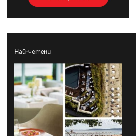
Най-четени