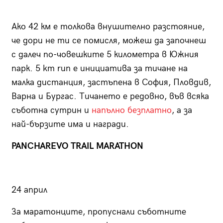
Ако 42 км е толкова внушително разстояние,
че дори не ти се помисля, можеш да започнеш
с далеч по-човешките 5 километра в Южния
парк. 5 km run е инициатива за тичане на
малка дистанция, застъпена в София, Пловдив,
Варна и Бургас. Тичането е редовно, във всяка
съботна сутрин и
напълно безплатно
, а за
най-бързите има и награди.
PANCHAREVO TRAIL MARATHON
24 април
За маратонците, пропуснали съботните