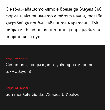
С наближаващото лято е време да влезем във
форма и ако тичането е твоят начин, тогава
загрявай за приближаващите маратони. Тук
събрахме 5 събития, с които да предизвикаш
спортния си дух.
НЕЩАТА ОТ ЖИВОТА
Събития за седмицата: уикенд на морето
(6–9 август)
НЕЩАТА ОТ ЖИВОТА
Summer City Guide: 72 часа в Иракли