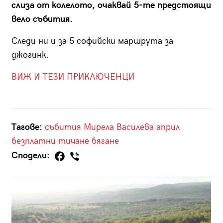
слиза от колелото, очаквай 5-те предстоящи
вело събития.
Следи ни и за 5 софийски маршрута за
джогинк.
ВИЖ И ТЕЗИ ПРИКЛЮЧЕНЦИ
Тагове:
събития
Мирела Василева
април
безплатни
тичане
бягане
Сподели: