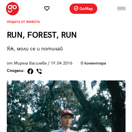
GoMap
НЕЩАТА ОТ ЖИВОТА
RUN, FOREST, RUN
Яж, моли се и потичай
от Мирела Василева / 19.04.2016
0 коментара
Сподели: