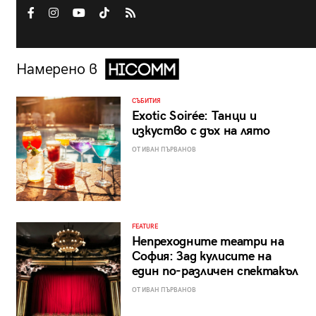
Намерено в
СЪБИТИЯ
Exotic Soirée: Танци и
изкуство с дъх на лято
ОТ ИВАН ПЪРВАНОВ
FEATURE
Непреходните театри на
София: Зад кулисите на
един по-различен спектакъл
ОТ ИВАН ПЪРВАНОВ