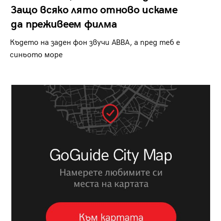
Защо всяко лято отново искаме
да преживеем филма
Където на заден фон звучи ABBA, а пред теб е
синьото море