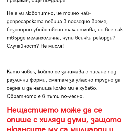
прецакан, още по-добре.
Не е ли любопитно, че точно най-
депресарската певица в последно време,
безспорно убийствено талантлива, но все пак
твърде меланхолична, чупи всички рекорди?
Случайност? Не мисля!
Като човек, който се занимава с писане под
различни форми, смятам за ужасно трудно да
седна и да напиша колко ми е хубаво.
Обратното е в пъти по-лесно.
Нещастието може да се
опише с хиляди думи, защото
нюансите му са милиарди и