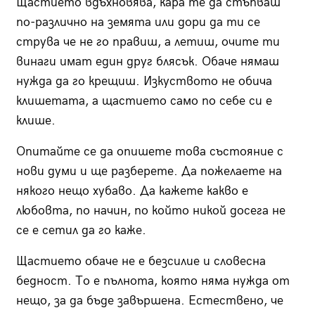
Щастието вдъхновява, кара те да стъпваш
по-различно на земята или дори да ти се
струва че не го правиш, а летиш, очите ти
винаги имат един друг блясък. Обаче нямаш
нужда да го крещиш. Изкуството не обича
клишетата, а щастието само по себе си е
клише.
Опитайте се да опишете това състояние с
нови думи и ще разберете. Да пожелаете на
някого нещо хубаво. Да кажете какво е
любовта, по начин, по който никой досега не
се е сетил да го каже.
Щастието обаче не е безсилие и словесна
бедност. То е пълнота, която няма нужда от
нещо, за да бъде завършена. Естествено, че