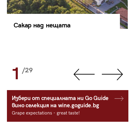
Сакар над нещата
1
/29
Избери от специалната ни Go Guide
вино селекция на wine.goguide.bg
Grape expectations - great taste!