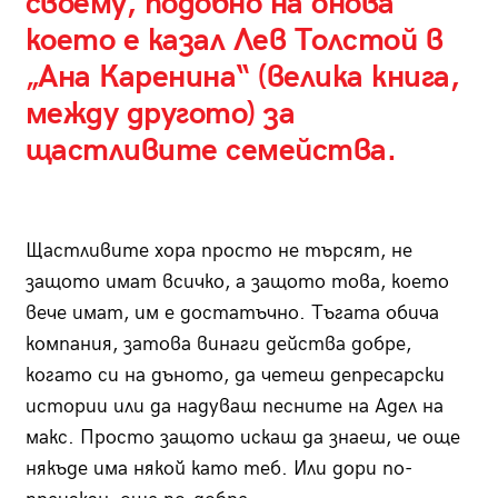
своему, подобно на онова
което е казал Лев Толстой в
„Ана Каренина“ (велика книга,
между другото) за
щастливите семейства.
Щастливите хора просто не търсят, не
защото имат всичко, а защото това, което
вече имат, им е достатъчно. Тъгата обича
компания, затова винаги действа добре,
когато си на дъното, да четеш депресарски
истории или да надуваш песните на Адел на
макс. Просто защото искаш да знаеш, че още
някъде има някой като теб. Или дори по-