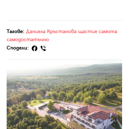
Тагове:
Даниела Кръстанова
щастие
самота
самодостатъчно
Сподели: