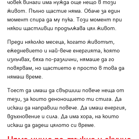
човек винаги има нужда още нещо в този
живот. Пълно щастие няма. Обаче за един
момент спира да му пука. Този момент при
някои щастливци продължава цял живот.
Преди няколко месеца, когато животът,
ежедневието и най-вече енергията, която
излъчвах, бяха по-различни, нямаше да го
повярвам, но щастието е просто в това да
нямаш време.
Тоест да имаш да свършиш повече неща от
тези, за които денонощието ти стига. Да
искаш да направиш повече. Да имаш енергия,
вдъхновение и сила. Да има хора, на които
искаш да дадеш цялото си време.