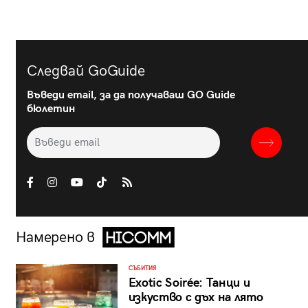
Следвай GoGuide
Въведи email, за да получаваш GO Guide
бюлетин
Намерено в
СЪБИТИЯ
Exotic Soirée: Танци и
изкуство с дъх на лято