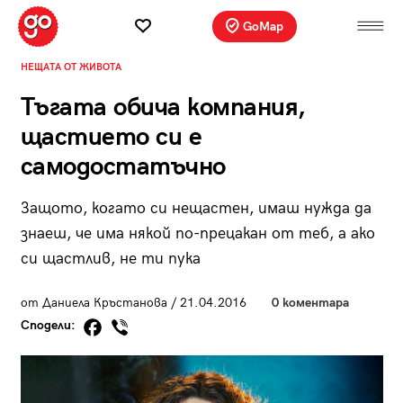
GoMap
НЕЩАТА ОТ ЖИВОТА
Тъгата обича компания,
щастието си е
самодостатъчно
Защото, когато си нещастен, имаш нужда да
знаеш, че има някой по-прецакан от теб, а ако
си щастлив, не ти пука
от Даниела Кръстанова / 21.04.2016
0 коментара
Сподели: