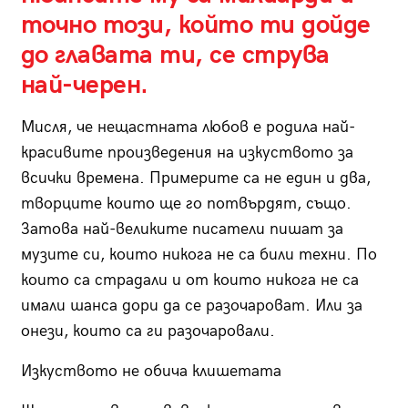
точно този, който ти дойде
до главата ти, се струва
най-черен.
Мисля, че нещастната любов е родила най-
красивите произведения на изкуството за
всички времена. Примерите са не един и два,
творците които ще го потвърдят, също.
Затова най-великите писатели пишат за
музите си, които никога не са били техни. По
които са страдали и от които никога не са
имали шанса дори да се разочароват. Или за
онези, които са ги разочаровали.
Изкуството не обича клишетата