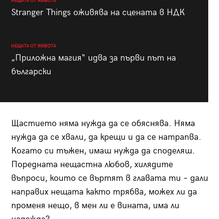
НЕЩАТА ОТ ЖИВОТА
Stranger Things оживява на сцената в НДК
НЕЩАТА ОТ ЖИВОТА
„Приложна магия“ идва за първи път на
български
Щастието няма нужда да се обяснява. Няма
нужда да се хвали, да крещи и да се натрапва.
Когато си тъжен, имаш нужда да споделяш.
Поредната нещастна любов, хилядите
въпроси, които се въртят в главата ти – дали
направих нещата както трябва, можех ли да
променя нещо, в мен ли е вината, има ли