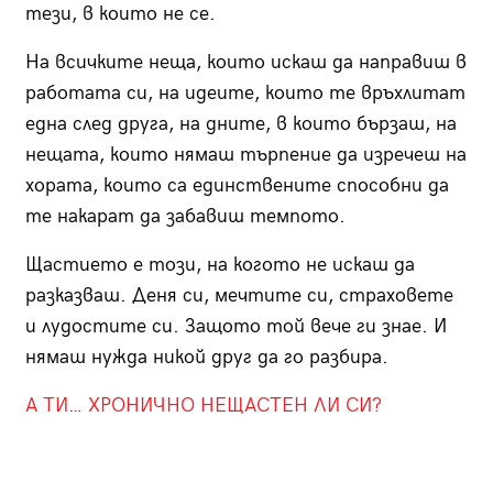
тези, в които не се.
На всичките неща, които искаш да направиш в
работата си, на идеите, които те връхлитат
една след друга, на дните, в които бързаш, на
нещата, които нямаш търпение да изречеш на
хората, които са единствените способни да
те накарат да забавиш темпото.
Щастието е този, на когото не искаш да
разказваш. Деня си, мечтите си, страховете
и лудостите си. Защото той вече ги знае. И
нямаш нужда никой друг да го разбира.
А ТИ… ХРОНИЧНО НЕЩАСТЕН ЛИ СИ?