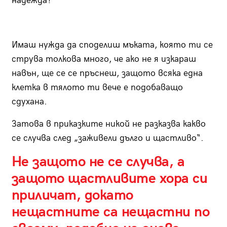
надежда?
Имаш нужда да споделиш мъката, която ти се
струва толкова много, че ако не я изкараш
навън, ще се се пръснеш, защото всяка една
клетка в тялото ти вече е подобаващо
сдухана.
Затова в приказките никой не разказва какво
се случва след „заживели дълго и щастливо“.
Не защото не се случва, а
защото щастливите хора си
приличат, докато
нещастните са нещастни по