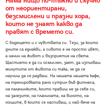
Няма нищо по-тъжно и скучно
от неориентирани,
безсмислени и празни хора,
които не знаят какво да
правят с времето си.
С бъдещето и с чувствата си. Тези, за които
дните са еднакви, а сивото е не просто цвят,
а начин на живот и възприятие на света.
Щастието е да си осмислен, зает, да изпълваш
минутите от живота си така, че да се
научиш да се радваш. На чашата чашата кафе,
на тренировката рано сутрин във фитнеса,
на палачинките, които правиш не за себе си,
на залезите, на планината, на виното, на
нощите, в които се наспиваш, и най-вече на