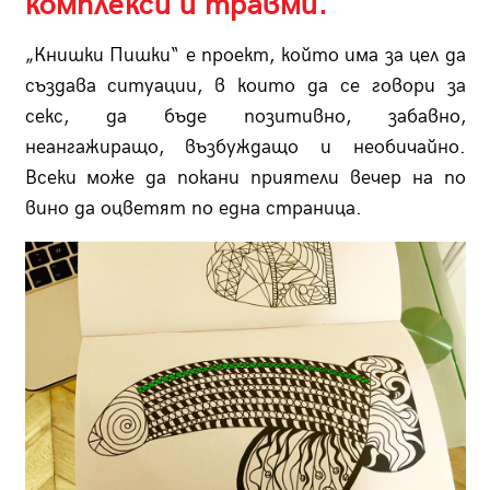
комплекси и травми.
„Книшки Пишки“ е проект, който има за цел да
създава ситуации, в които да се говори за
секс, да бъде позитивно, забавно,
неангажиращо, възбуждащо и необичайно.
Всеки може да покани приятели вечер на по
вино да оцветят по една страница.