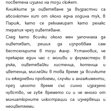
посветена изцяло на този сюжет.
Книжките за оцветяване за възрастни са
абсолютен хит от около една година тук, в
Париж, като се рекламират като релакс
терапия чрез оцветяване.
След като всички около мен започнаха да
оцветяват, реших да изпробвам сам
бестселърите в този жанр. Установих, че
прекарах един час с моливи и флумастери в
ръка, оцветявайки листенца, котенца и
цветенца, мислейки в това време за всичките
си ежедневни проблеми, случки и ангажименти,
през цялото време със силно изразено
чувство, че губя времето си и че много от
миниатюрните илюстрации са изнервящи и
неоцветяеми.