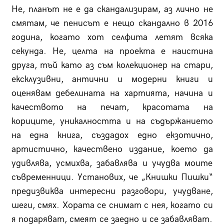
Не, планът не е да скандализирам, аз лично не
смятам, че пенисът е нещо скандално в 2016
година, когато хот селфита летят всяка
секунда. Не, целта на проекта е наистина
друга, тъй като аз съм колекционер на стари,
ексклузивни, антични и модерни книги и
оценявам дебелината на хартията, начина и
качеството на печат, красотата на
кориците, уникалността и на съдържанието
на една книга, създадох едно екзотично,
артистично, качествено издание, което да
удивлява, усмихва, забавлява и учудва моите
съвременници. Установих, че „Книшки Пишки“
предизвиква интересни разговори, учудване,
шеги, смях. Хората се снимат с нея, когато си
я подаряват, смеят се заедно и се забавляват.