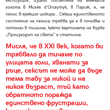
експозиция, изцяло посветена на мъжката
голота в Musée d’Orsayтук, в Париж, е, че
пенис в ерекция шокира… Сякаш единственото
състояние на пениса трябва да е в почивка и
потънал в тишина, както картината на Курбе
„Произходът на света“ е статична.
Мисля, че в XXI век, когато би
трябвало да тичаме по
улицата голи, хванати за
ръце, сексът не може да бъде
тема табу за никой и на
никоя възраст, тъй като
обратното поражда
единствено фрустрации,