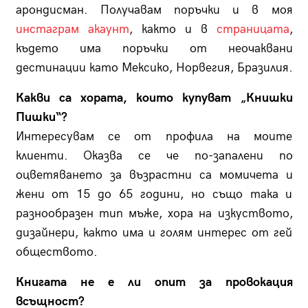
арондисман. Получавам поръчки и в моя
инстаграм акаунт
, както и в
страницата
,
където има поръчки от неочаквани
дестинации като Мексико, Норвегия, Бразилия.
Какви са хората, които купуват „Книшки
Пишки“?
Интересувам се от профила на моите
клиенти. Оказва се че по-запалени по
оцветяването за възрастни са момичета и
жени от 15 до 65 години, но също така и
разнообразен тип мъже, хора на изкуството,
дизайнери, както има и голям интерес от гей
обществото.
Книгата не е ли опит за провокация
всъщност?