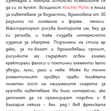
изненадва и вълнува истински осмелилите се
да си го купят. Всъщност
Knichki Pichki
е книга
за оцветяване за възрастни, вдъхновена от 30
различни по големина и форма… пениси.
Илюстраторът рисува контурите им, без да
ги запълва, и така създава интересното
издание за обагряне. Подчинени на стила ар
деко, за по-богат и вдъхновяващ прочит,
рисунките му съдържат освен големи
еректирали фалоси и поетични елементи като
звезди, луни, дъги и небе. Може би точно
романтичният привкус прави книжката
почетен гост на нашумелите соарета за
групово оцветяване (би било интересно, ако
започнат да се организират подобни и в
България някога – бел. ред.) във френската