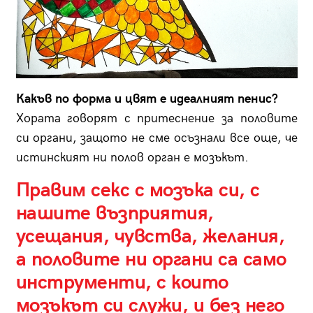
Какъв по форма и цвят е идеалният пенис?
Хората говорят с притеснение за половите
си органи, защото не сме осъзнали все още, че
истинският ни полов орган е мозъкът.
Правим секс с мозъка си, с
нашите възприятия,
усещания, чувства, желания,
а половите ни органи са само
инструменти, с които
мозъкът си служи, и без него