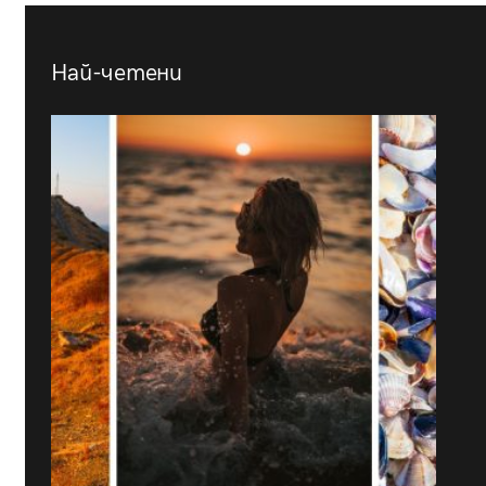
Най-четени