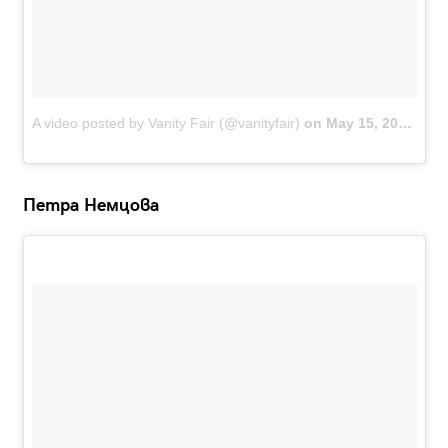
A video posted by Vanity Fair (@vanityfair)
on
May 15, 2016 at 4:41am PDT
Петра Немцова