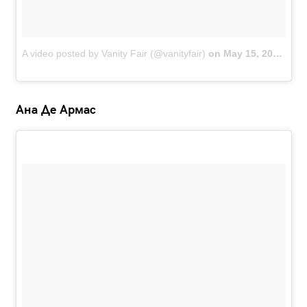
A video posted by Vanity Fair (@vanityfair)
on
May 15, 2016 at 2:42am PDT
Ана Де Армас