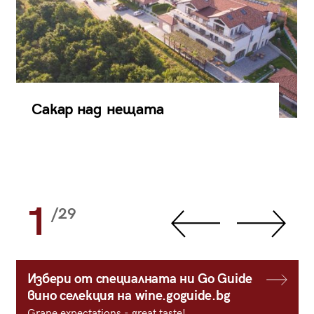
Сакар над нещата
1
/29
Избери от специалната ни Go Guide
вино селекция на wine.goguide.bg
Grape expectations - great taste!