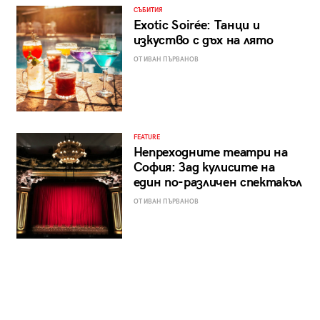
СЪБИТИЯ
Exotic Soirée: Танци и
изкуство с дъх на лято
ОТ ИВАН ПЪРВАНОВ
FEATURE
Непреходните театри на
София: Зад кулисите на
един по-различен спектакъл
ОТ ИВАН ПЪРВАНОВ