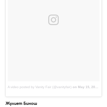
A video posted by Vanity Fair (@vanityfair)
on
May 15, 2016 at 8:00am PDT
Жулиет Бинош