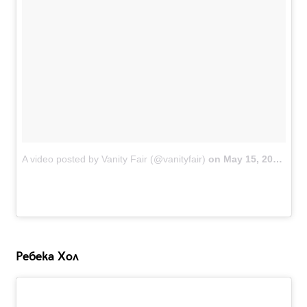
A video posted by Vanity Fair (@vanityfair)
on
May 15, 2016 at 1:38am PDT
Ребека Хол