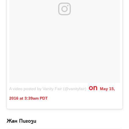
on
A video posted by Vanity Fair (@vanityfair)
May 15,
2016 at 3:39am PDT
Жан Пигози