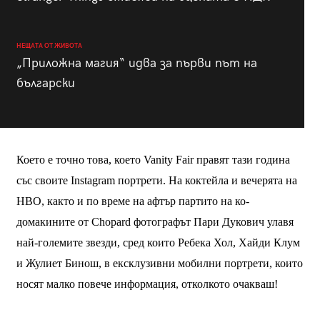
НЕЩАТА ОТ ЖИВОТА
„Приложна магия“ идва за първи път на
български
Което е точно това, което Vanity Fair правят тази година
със своите Instagram портрети. На коктейла и вечерята на
HBO, както и по време на афтър партито на ко-
домакините от Chopard фотографът Пари Дукович улавя
най-големите звезди, сред които
Ребека Хол
, Хайди Клум
и Жулиет Бинош, в ексклузивни мобилни портрети, които
носят малко повече информация, отколкото очакваш!