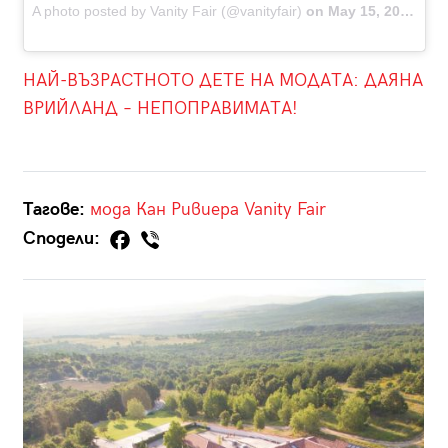
A photo posted by Vanity Fair (@vanityfair)
on
May 15, 2016 at 6:10pm PDT
НАЙ-ВЪЗРАСТНОТО ДЕТЕ НА МОДАТА: ДАЯНА
ВРИЙЛАНД – НЕПОПРАВИМАТА!
Тагове:
мода
Кан
Ривиера
Vanity Fair
Сподели: