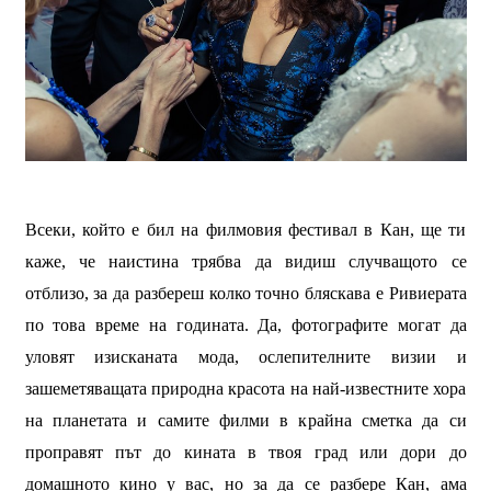
Всеки, който е бил на филмовия фестивал в Кан, ще ти
каже, че наистина трябва да видиш случващото се
отблизо
, за да разбереш колко точно бляскава е Р
и
виерата
по това време на годината. Да, фотографите могат да
уловят изисканата мода, ослепителните визии и
зашеметяващата природна красота на най-известните хора
на планетата и самите филми в крайна сметка да си
проправят път до кината в твоя град или дори до
домашното кино у вас, но за да се разбере Кан, ама