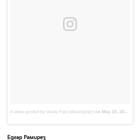
A video posted by Vanity Fair (@vanityfair)
on
May 15, 2016 at 5:43am PDT
Едгар Рамирез