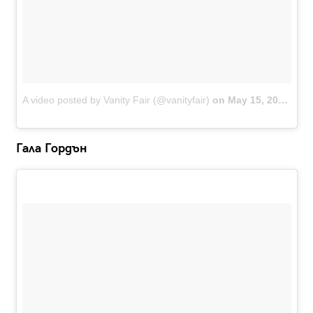
A video posted by Vanity Fair (@vanityfair)
on
May 15, 2016 at 6:49am PDT
Гала Гордън