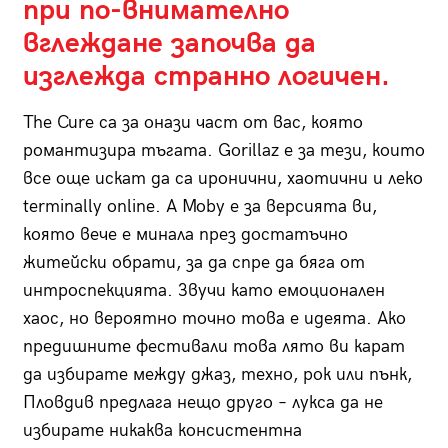
при по-внимателно
вглеждане започва да
изглежда странно логичен.
The Cure са за онази част от вас, която
романтизира тъгата. Gorillaz е за тези, които
все още искат да са иронични, хаотични и леко
terminally online. А Moby е за версията ви,
която вече е минала през достатъчно
житейски обрати, за да спре да бяга от
интроспекцията. Звучи като емоционален
хаос, но вероятно точно това е идеята. Ако
предишните фестивали това лято ви карат
да избирате между джаз, техно, рок или пънк,
Пловдив предлага нещо друго – лукса да не
избирате никаква консистентна