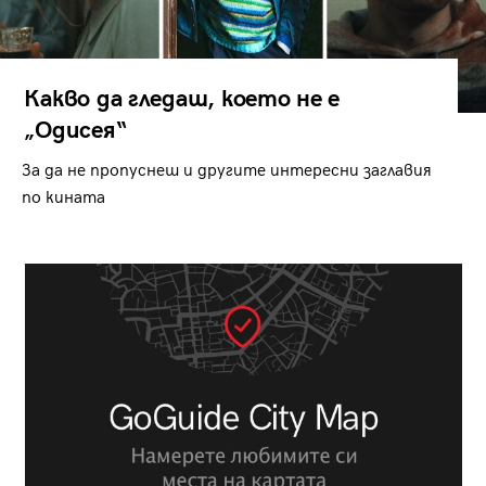
Какво да гледаш, което не е
„Одисея“
За да не пропуснеш и другите интересни заглавия
по кината