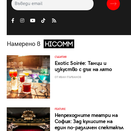
Намерено в
СЪБИТИЯ
Exotic Soirée: Танци и
изкуство с дъх на лято
ОТ ИВАН ПЪРВАНОВ
FEATURE
Непреходните театри на
София: Зад кулисите на
един по-различен спектакъл