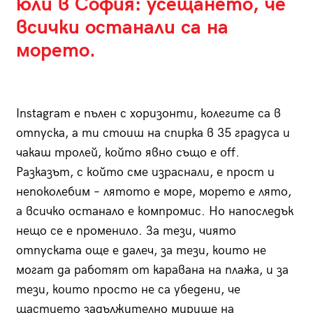
юли в София: усещането, че
всички останали са на
морето.
Instagram е пълен с хоризонти, колегите са в
отпуска, а ти стоиш на спирка в 35 градуса и
чакаш тролей, който явно също е оff.
Разказът, с който сме израснали, е прост и
непоколебим – лятото е море, морето е лято,
а всичко останало е компромис. Но напоследък
нещо се е променило. За тези, чиято
отпуската още е далеч, за тези, които не
могат да работят от каравана на плажа, и за
тези, които просто не са убедени, че
щастието задължително мирише на