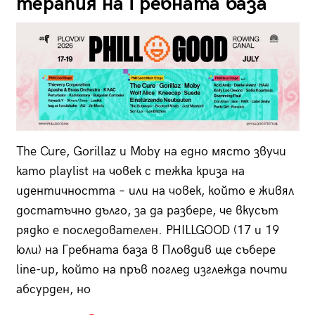
терапия на Гребната база
The Cure, Gorillaz и Moby на едно място звучи
като playlist на човек с тежка криза на
идентичността – или на човек, който е живял
достатъчно дълго, за да разбере, че вкусът
рядко е последователен. PHILLGOOD (17 и 19
юли) на Гребната база в Пловдив ще събере
line-up, който на пръв поглед изглежда почти
абсурден, но