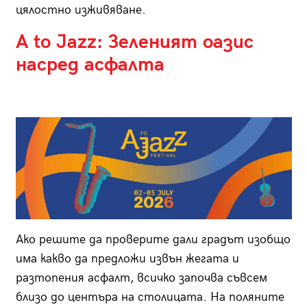
цялостно изживяване.
A to Jazz: Зеленият оазис
насред асфалта
Ако решите да проверите дали градът изобщо
има какво да предложи извън жегата и
разтопения асфалт, всичко започва съвсем
близо до центъра на столицата. На поляните