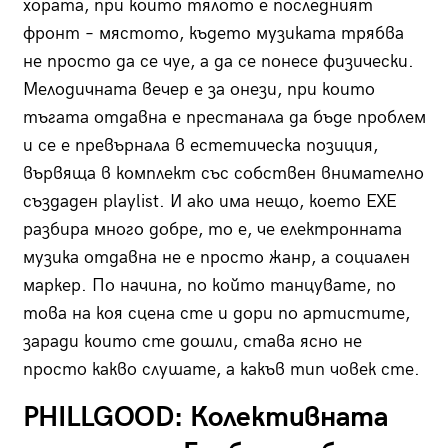
хората, при които тялото е последният
фронт – мястото, където музиката трябва
не просто да се чуе, а да се понесе физически.
Мелодичната вечер е за онези, при които
тъгата отдавна е престанала да бъде проблем
и се е превърнала в естетическа позиция,
вървяща в комплект със собствен внимателно
създаден playlist. И ако има нещо, което EXE
разбира много добре, то е, че електронната
музика отдавна не е просто жанр, а социален
маркер. По начина, по който танцувате, по
това на коя сцена сте и дори по артистите,
заради които сте дошли, става ясно не
просто какво слушате, а какъв тип човек сте.
PHILLGOOD: Колективната