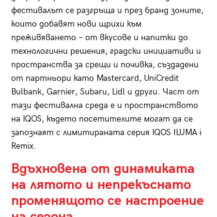
фестивалът се разгръща и през бранд зоните,
които добавят нови щрихи към
преживяването – от вкусове и напитки до
технологични решения, градски инициативи и
пространства за срещи и почивка, създадени
от партньори като Mastercard, UniCredit
Bulbank, Garnier, Subaru, Lidl и други. Част от
тази фестивална среда е и пространството
на IQOS, където посетителите могат да се
запознаят с лимитираната серия IQOS ILUMA i
Remix.
Вдъхновена от динамиката
на лятото и непрекъснато
променящото се настроение
на сезона,