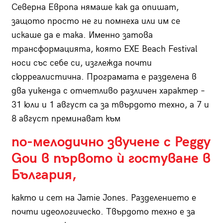
Северна Европа нямаше как да опишат,
защото просто не ги помнеха или им се
искаше да е така. Именно затова
трансформацията, която EXE Beach Festival
носи със себе си, изглежда почти
сюрреалистична. Програмата е разделена в
два уикенда с отчетливо различен характер –
31 юли и 1 август са за твърдото техно, а 7 и
8 август преминават към
по-мелодично звучене с Peggy
Gou в първото ѝ гостуване в
България,
както и сет на Jamie Jones. Разделението е
почти идеологическо. Твърдото техно е за