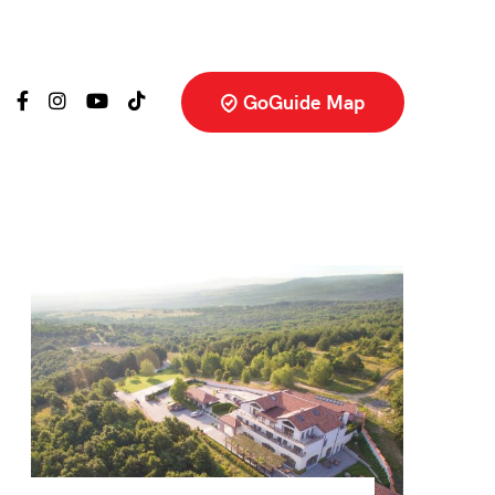
GoGuide Map