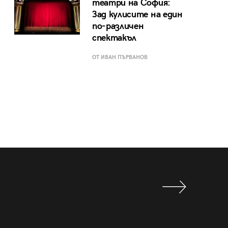
театри на София:
Зад кулисите на един
по-различен
спектакъл
ОТ ИВАН ПЪРВАНОВ