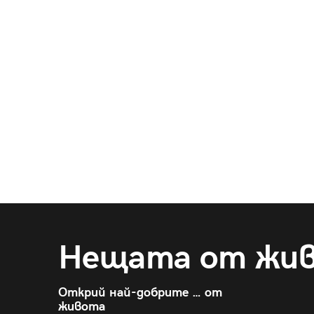
Нещата от жи
Открий най-добрите … от
живота