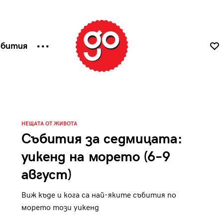
ъбития
НЕЩАТА ОТ ЖИВОТА
Събития за седмицата:
уикенд на морето (6–9
август)
Виж къде и кога са най-яките събития по
морето този уикенд