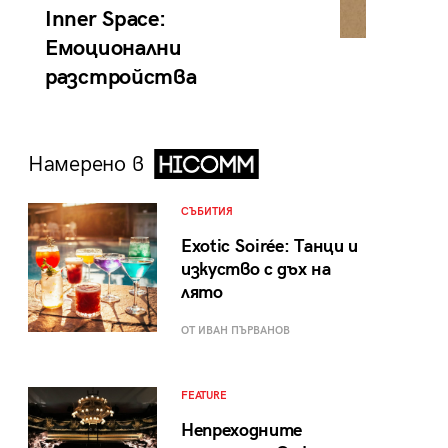
Inner Space:
Емоционални
разстройства
Намерено в
СЪБИТИЯ
Exotic Soirée: Танци и
изкуство с дъх на
лято
ОТ ИВАН ПЪРВАНОВ
FEATURE
Непреходните