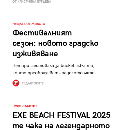
ОТ КРИСТИЯНА БУРДЕВА
к
Tender is the Wine – Какво
чаша
се пие на Лазурния бряг
НЕЩАТА ОТ ЖИВОТА
Фестивалният
сезон: новото градско
изживяване
29
/29
Четири фестивала за bucket list-a ти,
които преобразяват градското лято
РЕДАКТОРИТЕ
НОВИ СЪБИТИЯ
EXE BEACH FESTIVAL 2025
те чака на легендарното