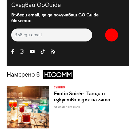
Следвай GoGuide
Въведи email, за да получаваш GO Guide
бюлетин
Намерено в
СЪБИТИЯ
Exotic Soirée: Танци и
изкуство с дъх на лято
ОТ ИВАН ПЪРВАНОВ