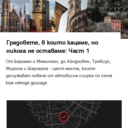
Градовете, в които кацаме, но
никога не оставаме: Част 1
От Бергамо и Меминген, до Айндховен, Тревизо,
Жирона и Шарлероа - шест места, които
заслужават повече от автобусна спирка по пътя
към някъде другаде