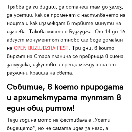
Трябва да ги видиш, да останеш там до залез,
да усетиш как се променят с настъпването на
нощта и как изглеждат в първите минути на
изгрева. Такова място е Бузлуджа. От 14 до 16
август монументът отново ще бъде домакин
на
OPEN BUZLUDZHA FEST
. Три дни, в които
върхът на Стара планина се превръща в сцена
за музика, изкуство и срещи между хора от
различни краища на света.
Събитие, в което природата
и архитектурата туптят в
един общ ритъм!
Тази година мото на фестивала е „Усети
бъдещето“, но не самата идея за него, а