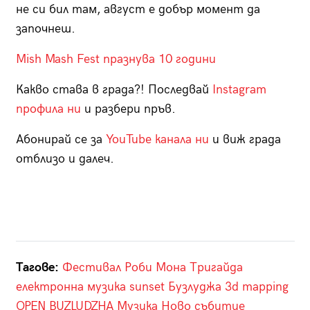
не си бил там, август е добър момент да
започнеш.
Mish Mash Fest празнува 10 години
Какво става в града?! Последвай
Instagram
профила ни
и разбери пръв.
Абонирай се за
YouTube канала ни
и виж града
отблизо и далеч.
Тагове:
Фестивал
Роби
Мона
Тригайда
електронна музика
sunset
Бузлуджа
3d mapping
OPEN BUZLUDZHA
Музика
Ново събитие