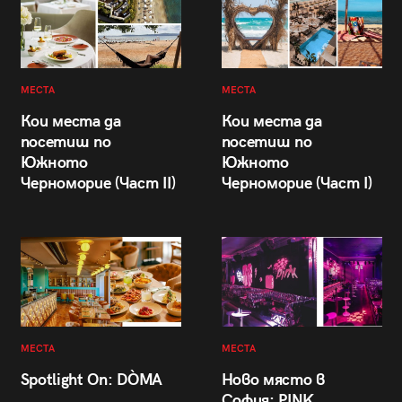
МЕСТА
МЕСТА
Кои места да
Кои места да
посетиш по
посетиш по
Южното
Южното
Черноморие (Част II)
Черноморие (Част I)
МЕСТА
МЕСТА
Spotlight On: DÒMA
Ново място в
София: PINK