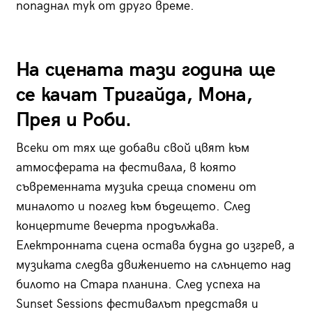
попаднал тук от друго време.
На сцената тази година ще
се качат Тригайда, Мона,
Прея и Роби.
Всеки от тях ще добави свой цвят към
атмосферата на фестивала, в която
съвременната музика среща спомени от
миналото и поглед към бъдещето. След
концертите вечерта продължава.
Електронната сцена остава будна до изгрев, а
музиката следва движението на слънцето над
билото на Стара планина. След успеха на
Sunset Sessions фестивалът представя и