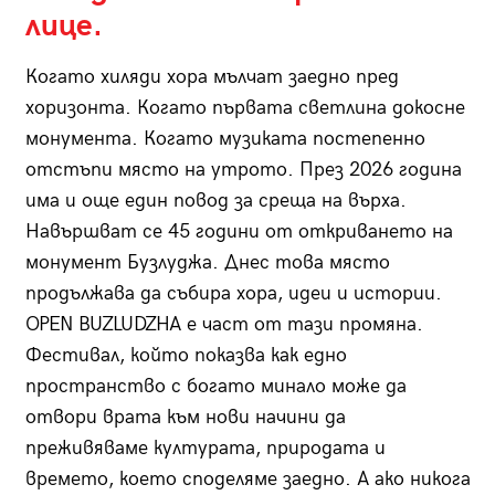
лице.
Когато хиляди хора мълчат заедно пред
хоризонта. Когато първата светлина докосне
монумента. Когато музиката постепенно
отстъпи място на утрото. През 2026 година
има и още един повод за среща на върха.
Навършват се 45 години от откриването на
монумент Бузлуджа. Днес това място
продължава да събира хора, идеи и истории.
OPEN BUZLUDZHA е част от тази промяна.
Фестивал, който показва как едно
пространство с богато минало може да
отвори врата към нови начини да
преживяваме културата, природата и
времето, което споделяме заедно. А ако никога