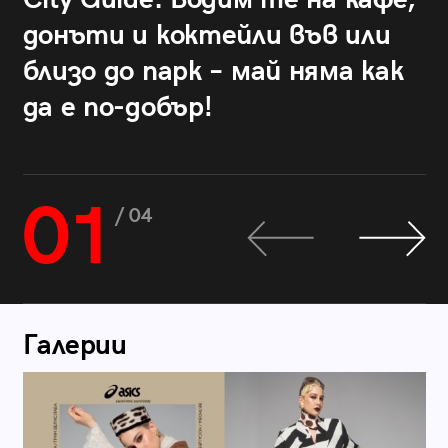
донъти и коктейли във или
близо до парк – май няма как
да е по-добър!
01
/ 04
Галерии