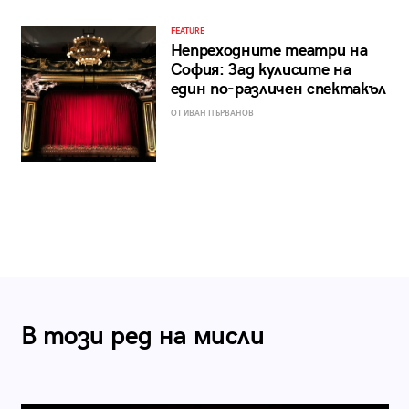
FEATURE
Непреходните театри на
София: Зад кулисите на
един по-различен спектакъл
ОТ ИВАН ПЪРВАНОВ
В този ред на мисли