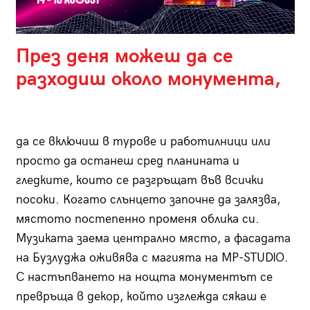
През деня можеш да се
разходиш около монумента,
да се включиш в турове и работилници или
просто да останеш сред планината и
гледките, които се разгръщат във всички
посоки. Когато слънцето започне да залязва,
мястото постепенно променя облика си.
Музиката заема централно място, а фасадата
на Бузлуджа оживява с магията на MP-STUDIO.
С настъпването на нощта монументът се
превръща в декор, който изглежда сякаш е