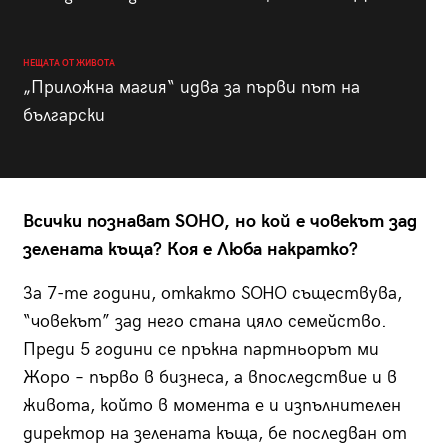
НЕЩАТА ОТ ЖИВОТА
„Приложна магия“ идва за първи път на
български
Всички познават SOHO, но кой е човекът зад
зелената къща? Коя е Люба накратко?
За 7-те години, откакто SOHO съществува,
“човекът” зад него стана цяло семейство.
Преди 5 години се пръкна партньорът ми
Жоро – първо в бизнеса, а впоследствие и в
живота, който в момента е и изпълнителен
директор на зeлената къща, бе последван от