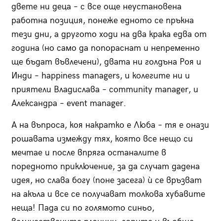
двете ни деца – с все още неустановена
работна позиция, понеже едното се пръкна
тези дни, а другото ходи на два крака едва от
година (но само да попораснат и непременно
ще бъдат въвлечени), двата ни голдъна Роя и
Инди – happiness managers, и колегите ни и
приятели Владислава – community manager, и
Александра – event manager.
А на въпроса, коя накратко е Люба – тя е онази
рошавата измежду тях, която все нещо си
мечтае и после впряга останалите в
поредното приключение, за да случат дадена
идея, но слава богу (поне засега) ѝ се връзват
на акъла и все се получават толкова хубавите
неща! Пада си по голямото синьо,