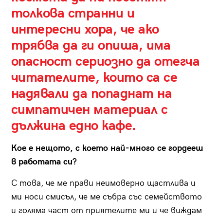
толкова странни и
интересни хора, че ако
трябва да ги опиша, има
опасност сериозно да отегча
читателите, които са се
надявали да попаднат на
симпатичен материал с
дължина едно кафе.
Кое е нещото, с което най-много се гордееш
в работата си?
С това, че ме прави неимоверно щастлива и
ми носи смисъл, че ме събра със семейството
и голяма част от приятелите ми и че виждам