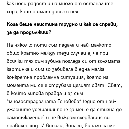
как носи радост и на много от останалите
хора, които имат досег с нея.
Кога беше наистина трудно и как се справи,
за да продължиш?
На няколко пъти съм падала и най-малкото
общо кратно между тези случаи е, че при
всички тях съм губила погледа си от голямата
картинка и съм го забивала в една малка
конкретна проблемна ситуация, която на
момента ми се е струвала целият свят. Свят,
в който липсва правда и аз съм
“многострадалната Геновева” (едно от най-
ужасните усещания поне за мен е да стигна до
самосъжаление) и не виждам следващия си
правилен ход. И винаги, винаги, винаги са ме