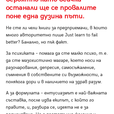
останали ще се провалите
поне една дузина пъти.
Не сте ли чели книги за предприемачи, в които
много авторитетно пише Just learn to fail
better? Банално, но пък факт.
За психиката – помага да сте малко психо, т.е.
да сте мазохистично магаре, което носи на
разочарования, депресия, самосъжаление,
съмнения в собствените си възможности, а
понякога дори и в наличието на здрав разум.
А за формулата – ентусиазмът е най-важната
съставка, после идва екипът, с който го
правите, и, разбира се, идеята не е за