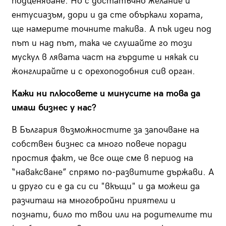
подценяване. Но с достатъчно желание и
ентусиазъм, дори и да сте объркали хората,
ще намерите точните такива. А пък идеи под
път и над път, така че слушайте го този
мускул в лявата част на гърдите и някак си
жонглирайте и с орехоподобния сив орган.
Кажи ни плюсовете и минусите на това да
имаш бизнес у нас?
В България възможностите за започване на
собствен бизнес са много повече поради
простия факт, че все още сме в период на
“наваксване” спрямо по-развитите държави. А
и друго си е да си си "вкъщи" и да можеш да
разчиташ на многобройни приятели и
познати, било то твои или на родителите ти