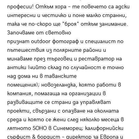
професии! Откъм хора – те повечето са адски
интересни и честичко и поне малко странни,
така че по-скоро ще "броя" откъм занимание.
Започваме от световно
признат outdoor фотограф и специалист по
пътешествия из полярните райони и
минаваме през търговец и реставратор на
антики (чийто склад по случайност е точно
над дома ни в таванските
помещения); новозеландка, коя
то работи в
компания, помагаща на организации в
развиващите се страни да управляват
проекти, свързани с опазване на околната
среда и която се жени след няколко месеца в
лятното SOHO в Синеморец; калифорнийски
сърфист & бордист – директор за Европа и