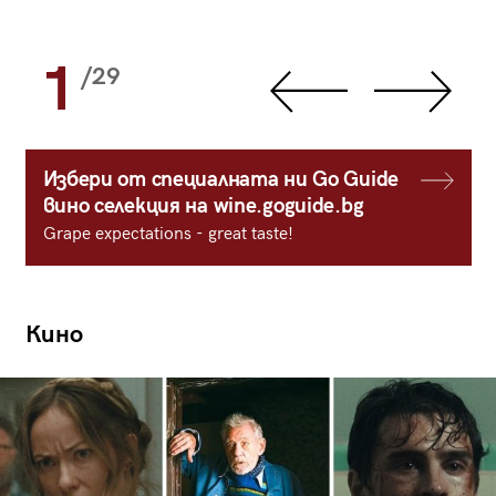
1
/29
Избери от специалната ни Go Guide
вино селекция на wine.goguide.bg
Grape expectations - great taste!
Кино