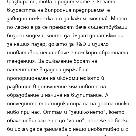
(разбира се, това с родителите е, когато
възрастта на въпросния предприемач е
завидно по-крехка от да кажем, моята). Много
по-лесно е да се пренасят вече съществуващи
бизнес модели, които да бъдат донатъкмени
за нашия пазар, докато за R&D и изцяло
иновативни неща обаче е по-скоро обратната
тенденция. За съжаление броят на
патентите в дадена държава е
пропорционален на икономическото ѝ
развитие в допълнение към нивото на
образование и начина на възпитание. А
последните три индикатора са на доста ниско
ниво при нас. Оттам и “зациклянето”, което
обаче невинаги е нещо “лошо”, понеже не всеки
би искал да се занимава с нещо иновативно и с