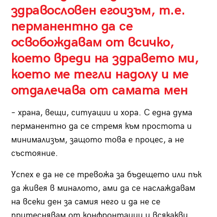
здравословен егоизъм, т.е.
перманентно да се
освобождавам от всичко,
което вреди на здравето ми,
което ме тегли надолу и ме
отдалечава от самата мен
– храна, вещи, ситуации и хора. С една дума
перманентно да се стремя към простота и
минимализъм, защото това е процес, а не
състояние.
Успех е да не се тревожа за бъдещето или пък
да живея в миналото, ами да се наслаждавам
на всеки ден за самия него и да не се
притеснявам от конфронтации и всякакви