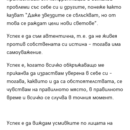
проблеми със себе си и другите, понеже както
казват “Даже звездите се сблъскват, но от
това се раждат цели нови светове”.
Успех е да съм автентична, т.е. да не живея
против собствената си истина – тогава има
самоуважение.
Успех е, когато всичко обкръжаващо ме
приканва да израствам уверена в себе си –
тогава, каквито и да са обстоятелствата, се
чувствам на правилното място, в правилното
време и всичко се случва в точния момент.
Успех е да виждам усмивките по лицата на