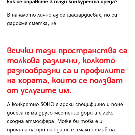
как се справяте в тази конкурента среда?
В началото лично аз се шашaрдисвах, но си
дадохме сметка, че
всички тези пространства са
толкова различни, колкото
разнообразни са и профилите
на хората, които се ползват
от услугите им.
А конкретно SOHO е адски специфично и поне
досега няма друго местенце дори и с леко
сходна атмосфера. Може би това е и
причината при нас да не е имало отлив на