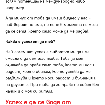
голям потенциал на международно ниво
например.
А за минус от това да имаш бизнес у нас –
най-вероятно има, но поне в момента не мога
да се сетя (което само може да ме радва).
Какво е успехът за теб?
Най-големият успех е животът ми да има
смисъл и да съм щастлива. Това за мен
означава да правя само това, което ми носи
радост, което обичам, което успява да ме
развълнува и което носи радост и вълнения и
на другите. При това да го правя по собствен
начин и с моя си ритъм.
Успех е да се водя от