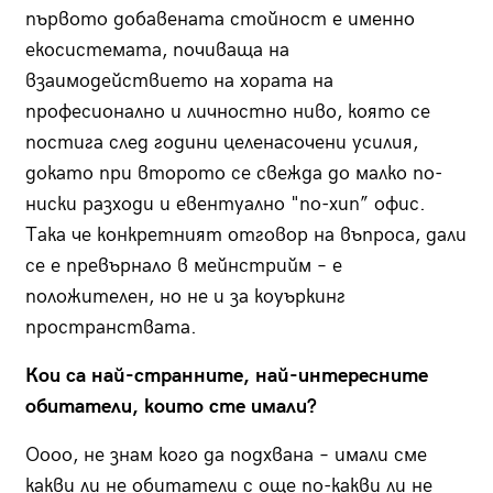
първото добавената стойност е именно
екосистемата, почиваща на
взаимодействието на хората на
професионално и личностно ниво, която се
постига след години целенасочени усилия,
докато при второто се свежда до малко по-
ниски разходи и евентуално "по-хип” офис.
Така че конкретният отговор на въпроса, дали
се е превърнало в мейнстрийм – е
положителен, но не и за коуъркинг
пространствата.
Кои са най-странните, най-интересните
обитатели, които сте имали?
Оооо, не знам кого да подхвана – имали сме
какви ли не обитатели с още по-какви ли не