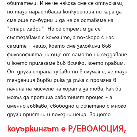
обитатели. И не че някога сме се отпускали,
но тази нарастваща конкуренция ни кара да
сме още по-будни и да не се оставяме на
“стари лаври”. Не се стремим да се
състезаваме с колегите, а по-скоро с нас
самите – нещо, което сме заложили във
философията ни още от самото ни създаване
и което прилагаме във всичко, което правим.
От друга страна хубавото в случая е, че тази
тенденция върви ръка за ръка с промяна в
начина на мислене на хората за това, как би
могъл да протича работният процес – а
именно гъвкаво, свободно и съчетано с много
други приятни и полезни неща. Защото
коуъркингът е Р/ЕВОЛЮЦИЯ,