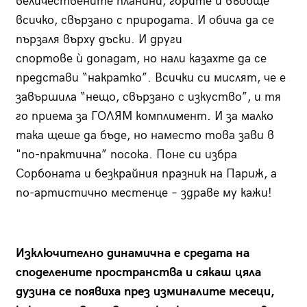
величествените планини, горите и въобще
всичко, свързано с природата. И обича да се
пързаля върху дъски. И други
спортове ѝ допадат, но нали казахте да се
представи “накратко”. Всички си мислят, че е
завършила “нещо, свързано с изкуство”, и тя
го приема за ГОЛЯМ комплимент. И за малко
така щеше да бъде, но наместо това зави в
"по-практична” посока. Поне си избра
Сорбоната и безкрайния празник на Париж, а
по-артистично местенце – здраве му кажи!
Изключително динамична е средата на
споделените пространства и сякаш цяла
дузина се появиха през изминалите месеци,