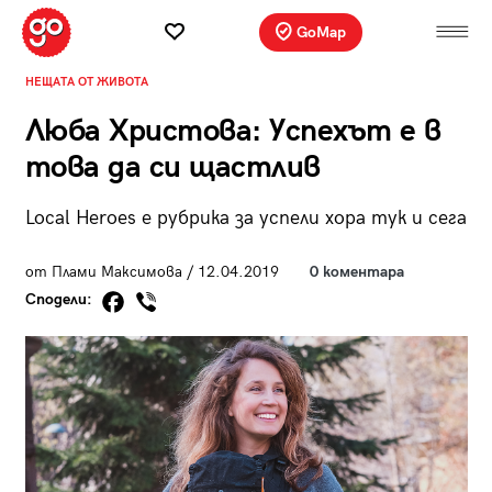
GoMap
НЕЩАТА ОТ ЖИВОТА
Люба Христова: Успехът е в
това да си щастлив
Local Heroes е рубрика за успели хора тук и сега
от Плами Максимова / 12.04.2019
0 коментара
Сподели: