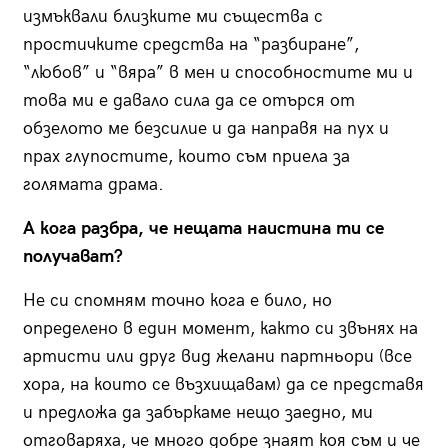
измъквали близките ми същества с
простичките средства на “разбиране”,
“любов” и “вяра” в мен и способностите ми и
това ми е давало сила да се отърся от
обзелото ме безсилие и да направя на пух и
прах глупостите, които съм приела за
голямата драма.
А кога разбра, че нещата наистина ти се
получават?
Не си спомням точно кога е било, но
определено в един момент, както си звънях на
артисти или друг вид желани партньори (все
хора, на които се възхищавам) да се представя
и предложа да забъркаме нещо заедно, ми
отговаряха, че много добре знаят коя съм и че