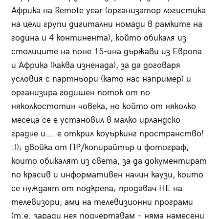
Африка на Remote year (организатор логистика
на цели групи дигитални номади в рамките на
година и 4 континента), който обикаля из
столиците на поне 15-ина държави из Европа
и Африка (каква изненада), за да договаря
условия с партньори (като нас например) и
организира годишен поток от по
няколкостотин човека, но който от няколко
месеца се е установил в малко ирландско
градче и…. е открил коуъркинг пространство!
:)); двойка от ПР/копирайтър и фотограф,
които обикалят из света, за да документират
по красив и информативен начин каузи, които
се нуждаят от подкрепа; продавач НЕ на
телевизори, ами на телевизионни програми
(т.е. заради нея подчертавам – няма намесени