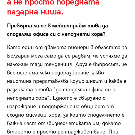
а не просто поредната
пазарна ниша.
Превърна ли се в мейнстрийм това да
споделяш офиса си с непознати хора?
Като един от двамата пионери в областта за
България мога само да се радвам, че успяхме да
наложим тази тенденция. Друг е въпросът, че
все още има леко недоразбиране какво
наистина представлява коуъркингът и каква е
разликата с това “да споделяш офиса си с
непознати хора”. Едното е свързано с
изграждане и поддържане на общност от
сходно мислещи хора, за които споделянето е
важна част от (бизнес) етиката им, докато
второто е просто рентаджийстване. При