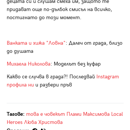
децата си и слушам смеха им, защото те
придават още по-дълбок смисъл на всичко,
постигнато до този момент.
Ванката и хижа "Ловна"
: Далеч от града, близо
до душата
Михаела Николова
: Моделът без куфар
Какво се случва в града?! Последвай
Instagram
профила ни
и разбери пръв
Тагове:
това е човекът
Плами Максимова
Local
Heroes
Люба Христова