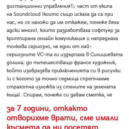
дистанционни управления!); част от екипа
на Soundcloud (които също искаха да са при
нас, но се наложи да им откажем, понеже бяха
адски много), които разработваха софтуер за
криптирана онлайн комуникация и напреднаха
толкова сериозно, че едни от най-
сериозните VC-та ги издърпаха в Силициевата
долина; до пътешестващо франсе художник,
който изобразява приключенията си в рисунки
(и с когото за точно седмица спретнахме
страхотна изложба из стените на зелената
къща). Спирам, понеже си давам сметка, че
за 7 години, откакто
отворихме врати, сме имали
късмета да ни посетят