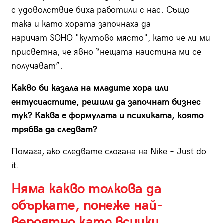
с удоволствие биха работили с нас. Също
така и като хората започнаха да
наричат SOHO "култово място", като че ли ми
присветна, че явно “нещата наистина ми се
получават”.
Какво би казала на младите хора или
ентусиастите, решили да започнат бизнес
тук? Каква е формулата и психиката, която
трябва да следват?
Помага, ако следвате слогана на Nike – Just do
it.
Няма какво толкова да
объркате, понеже най-
вероятно като всички