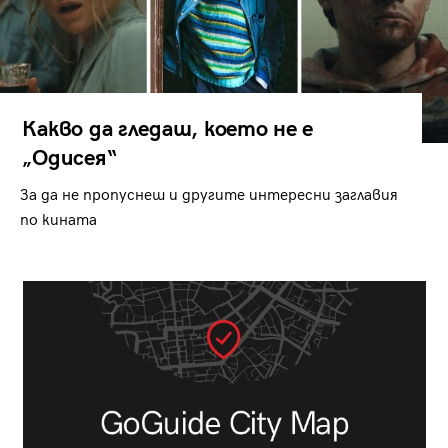
Какво да гледаш, което не е
„Одисея“
За да не пропуснеш и другите интересни заглавия
по кината