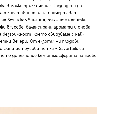
тка в малко приключение. Създадени да
ват креативност и да подчертават
 на всяка комбинация, техните напитки
жи вкусове, балансирани аромати и онова
а безгрижност, което свързваме с най-
етни вечери. От екзотични плодови
о фини цитрусови нотки – Savortails са
ото допълнение към атмосферата на Exotic