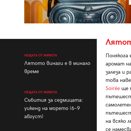
Лятот
Понякога 
НЕЩАТА ОТ ЖИВОТА
Лятото винаги е в минало
аромат на
време
залеза и р
това наве
Soirée
ще п
НЕЩАТА ОТ ЖИВОТА
пътешеств
Събития за седмицата:
самолетен
уикенд на морето (6–9
пътешест
август)
на всяко 
се намес