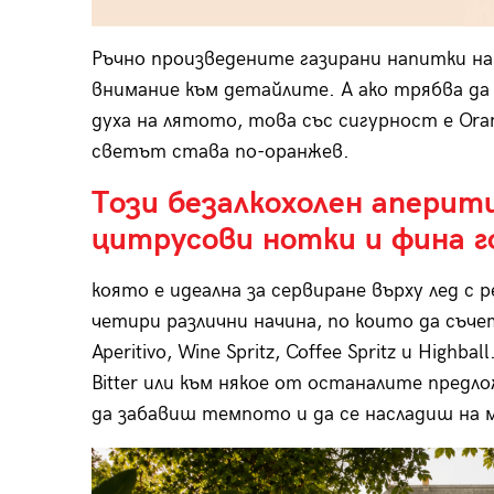
Ръчно произведените газирани напитки на 
внимание към детайлите. А ако трябва да 
духа на лятото, това със сигурност е Orang
светът става по-оранжев.
Този безалкохолен аперит
цитрусови нотки и фина г
която е идеална за сервиране върху лед с р
четири различни начина, по които да съчет
Aperitivo, Wine Spritz, Coffee Spritz и High
Bitter или към някое от останалите предло
да забавиш темпото и да се насладиш на 