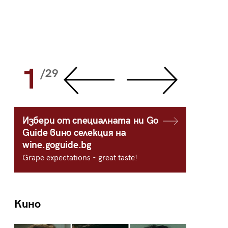
1
2
/29
/
Избери от специалната ни Go
Guide вино селекция на
wine.goguide.bg
Grape expectations - great taste!
Кино