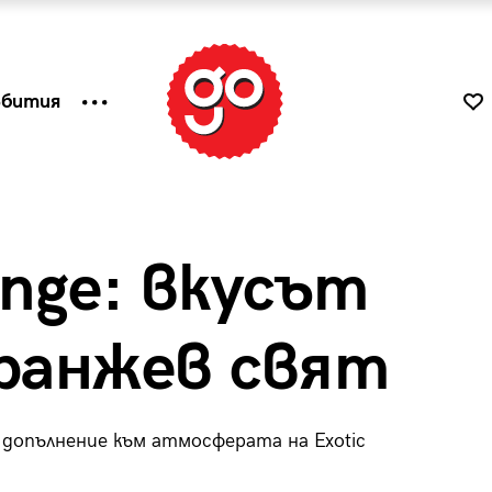
ъбития
ange: вкусът
оранжев свят
 допълнение към атмосферата на Exotic
к
Tender is the Wine – Какво
чаша
се пие на Лазурния бряг