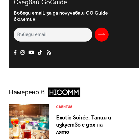
Следвай GoGuide
Въведи email, за да получаваш GO Guide
бюлетин
Намерено в
СЪБИТИЯ
Exotic Soirée: Танци и
изкуство с дъх на
лято