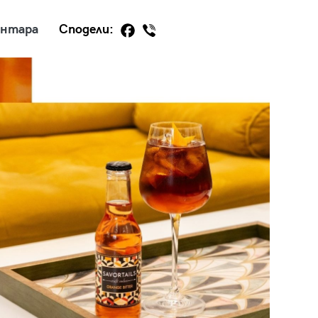
ентара
Сподели:
29
/29