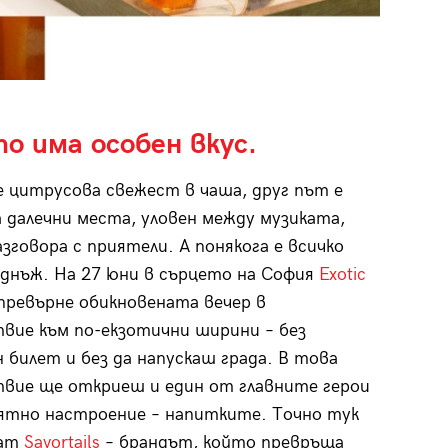
о има особен вкус.
е цитрусова свежест в чаша, друг път е
 далечни места, уловен между музиката,
азговора с приятели. А понякога е всичко
днъж. На 27 юни в сърцето на София
Exotic
ревърне обикновената вечер в
ие към по-екзотични ширини – без
 билет и без да напускаш града. В това
вие ще откриеш и един от главните герои
лятно настроение – напитките. Точно тук
ват
Savortails
– брандът, който превръща