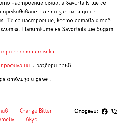
то настроение също, а Savortails ще се
о преживяване още по-запомнящо се.
я. Те са настроение, което остава с теб
 глътка. Напитките на Savortails ще бъдат
в три прости стъпки
 профила ни
и разбери пръв.
да отблизо и далеч.
тив
Orange Bitter
Сподели:
ктейл
вкус