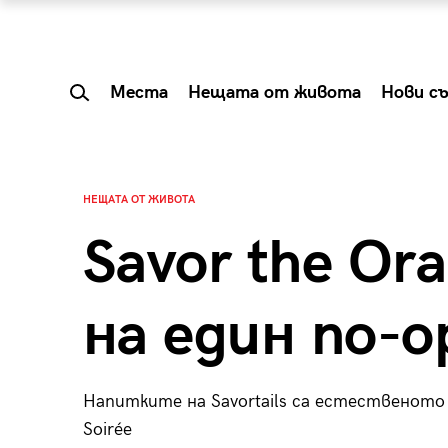
Места
Нещата от живота
Нови с
НЕЩАТА ОТ ЖИВОТА
Savor the Or
на един по-
Напитките на Savortails са естественото
 Shareable:
Summer Prelude: ка
Soirée
лги вечери и
започва лятото в 