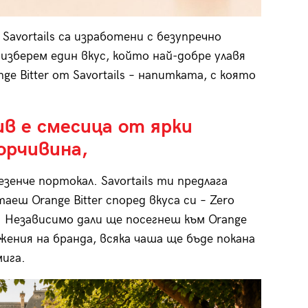
Savortails са изработени с безупречно
изберем един вкус, който най-добре улавя
e Bitter от Savortails – напитката, с която
ив е смесица от ярки
орчивина,
езенче портокал. Savortails ти предлага
аеш Orange Bitter според вкуса си – Zero
ball. Независимо дали ще посегнеш към Orange
жения на бранда, всяка чаша ще бъде покана
мига.