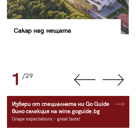
Сакар над нещата
1
/29
Избери от специалната ни Go Guide
вино селекция на wine.goguide.bg
Grape expectations - great taste!