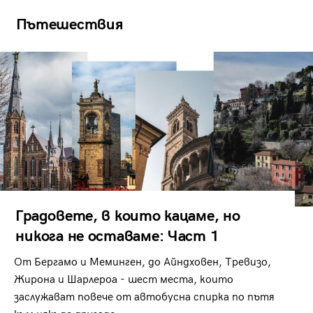
Пътешествия
Градовете, в които кацаме, но
никога не оставаме: Част 1
От Бергамо и Меминген, до Айндховен, Тревизо,
Жирона и Шарлероа - шест места, които
заслужават повече от автобусна спирка по пътя