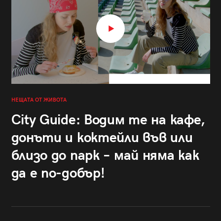
НЕЩАТА ОТ ЖИВОТА
City Guide: Водим те на кафе,
донъти и коктейли във или
близо до парк – май няма как
да е по-добър!