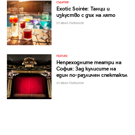
СЪБИТИЯ
Exotic Soirée: Танци и
изкуство с дъх на лято
ОТ ИВАН ПЪРВАНОВ
FEATURE
Непреходните театри на
София: Зад кулисите на
един по-различен спектакъл
ОТ ИВАН ПЪРВАНОВ