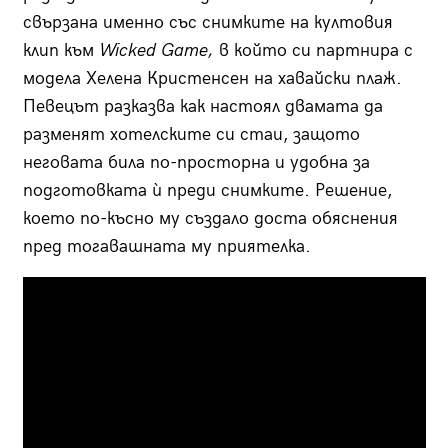
свързана именно със снимките на култовия
клип към
Wicked Game,
в който си партнира с
модела Хелена Кристенсен на хавайски плаж.
Певецът разказва как настоял двамата да
разменят хотелските си стаи, защото
неговата била по-просторна и удобна за
подготовката ѝ преди снимките. Решение,
което по-късно му създало доста обяснения
пред тогавашната му приятелка.