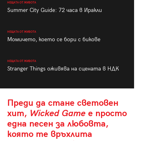
НЕЩАТА ОТ ЖИВОТА
Summer City Guide: 72 часа в Иракли
НЕЩАТА ОТ ЖИВОТА
Момичето, което се бори с бикове
НЕЩАТА ОТ ЖИВОТА
Stranger Things оживява на сцената в НДК
Преди да стане световен
хит,
Wicked Game
е просто
една песен за любовта,
която те връхлита