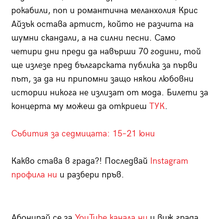
рокабили, поп и романтична меланхолия Крис
Айзък остава артист, който не разчита на
шумни скандали, а на силни песни. Само
четири дни преди да навърши 70 години, той
ще излезе пред българската публика за първи
път, за да ни припомни защо някои любовни
истории никога не излизат от мода. Билети за
концерта му можеш да откриеш
ТУК
.
Събития за седмицата: 15–21 юни
Какво става в града?! Последвай
Instagram
профила ни
и разбери пръв.
Абонирай се за
YouTube канала ни
и виж града