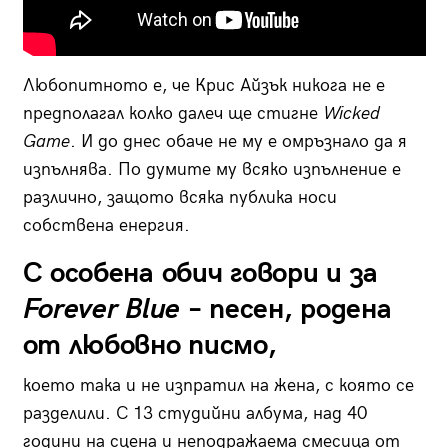
Любопитното е, че Крис Айзък никога не е
предполагал колко далеч ще стигне
Wicked
Game
. И до днес обаче не му е омръзнало да я
изпълнява. По думите му всяко изпълнение е
различно, защото всяка публика носи
собствена енергия.
С особена обич говори и за
Forever Blue
– песен, родена
от любовно писмо,
което така и не изпратил на жена, с която се
разделили. С 13 студийни албума, над 40
години на сцена и неподражаема смесица от