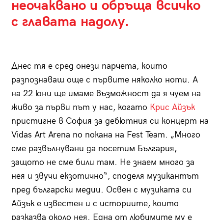
неочаквано и обръща всичко
с главата надолу.
Днес тя е сред онези парчета, които
разпознаваш още с първите няколко ноти. А
на 22 юни ще имаме възможност да я чуем на
живо за първи път у нас, когато
Крис Айзък
пристигне в София за дебютния си концерт на
Vidas Art Arena по покана на Fest Team. „Много
сме развълнувани да посетим България,
защото не сме били там. Не знаем много за
нея и звучи екзотично“, споделя музикантът
пред български медии. Освен с музиката си
Айзък е известен и с историите, които
разказва около нея. Една от любимите му е