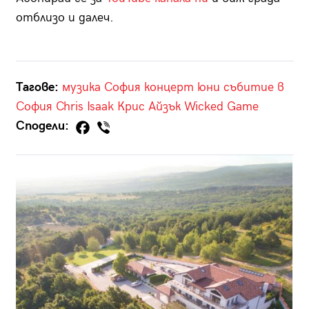
отблизо и далеч.
Тагове:
музика
София
концерт
юни
събитие в
София
Chris Isaak
Крис Айзък
Wicked Game
Сподели: