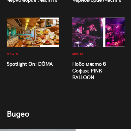
Черноморие (Част II)
Черноморие (Част I)
МЕСТА
МЕСТА
Spotlight On: DÒMA
Ново място в
София: PINK
BALLOON
Видео