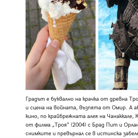
Градът е буквално на крачка от древна Т
и сцена на войната, възпята от Омир. А 
кино, по крайбрежната алея на Чанаккале,
от филма „Троя“ (2004) с Брад Пит и Орлан
снимките и превърнал се в истинска забел