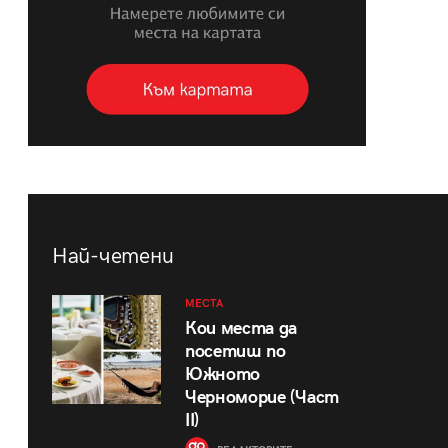
Най-четени
МЕСТА
Кои места да
посетиш по
Южното
Черноморие (Част
II)