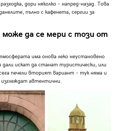
азходка, дори няколко – напред-назад. Това
анелите, пълно с кафенета, сергии за
о може да се мери с този от
Атмосферата има онова леко неустановено
и дали искат да станат туристически, или
сега печели вторият вариант – тук няма и
е изглеждат автентични.