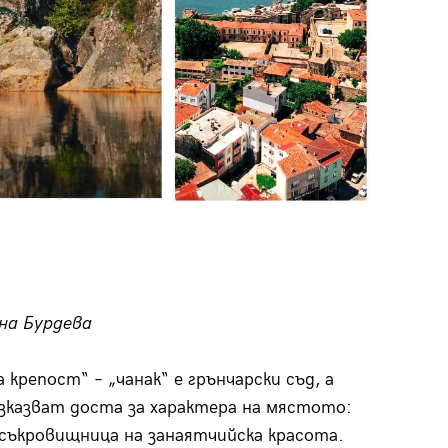
на Бурдева
 крепост“ – „чанак“ е грънчарски съд, а
разказват доста за характера на мястото:
съкровищница на занаятчийска красота.