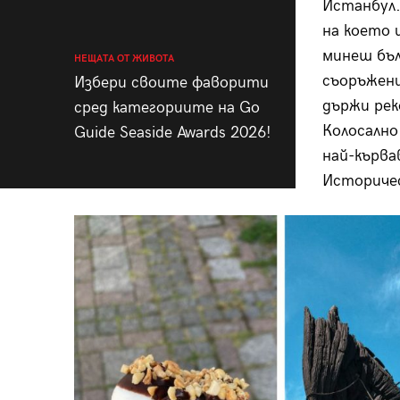
Истанбул.
на което 
минеш бъл
НЕЩАТА ОТ ЖИВОТА
съоръжени
Избери своите фаворити
държи рек
сред категориите на Go
Колосално
Guide Seaside Awards 2026!
най-кърва
Историчес