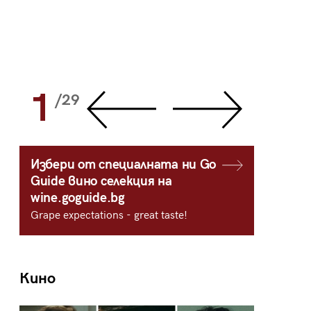
1
2
/29
/
Избери от специалната ни Go
Guide вино селекция на
wine.goguide.bg
Grape expectations - great taste!
Кино