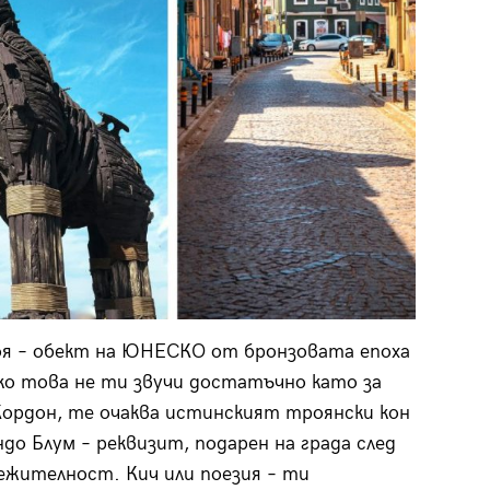
роя – обект на ЮНЕСКО от бронзовата епоха
ако това не ти звучи достатъчно като за
 Кордон, те очаква истинският троянски кон
до Блум – реквизит, подарен на града след
ежителност. Кич или поезия – ти