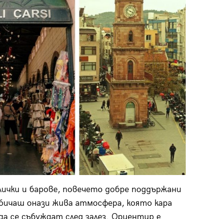
ички и барове, повечето добре поддържани
обичаш онази жива атмосфера, която кара
а се събуждат след залез. Ориентир е