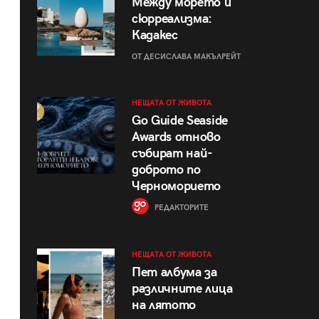
Между морето и
сюрреализма:
Кадакес
ОТ ДЕСИСЛАВА МАКЪЛРЕЙТ
НЕЩАТА ОТ ЖИВОТА
Go Guide Seaside
Awards отново
събират най-
доброто по
Черноморието
РЕДАКТОРИТЕ
НЕЩАТА ОТ ЖИВОТА
Пет албума за
различните лица
на лятото