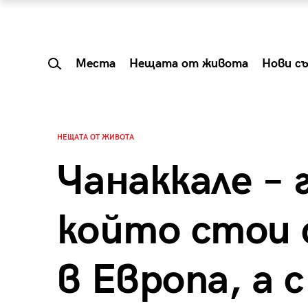
Места
Нещата от живота
Нови с
НЕЩАТА ОТ ЖИВОТА
Чанаккале – 
който стои 
в Европа, а с
 Shareable:
Summer Prelude: ка
лги вечери и
започва лятото в 