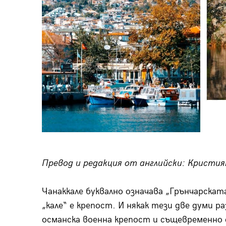
Превод и редакция от английски: Кристия
Чанаккале буквално означава „Грънчарската
„кале“ е крепост. И някак тези две думи 
османска военна крепост и същевременно 