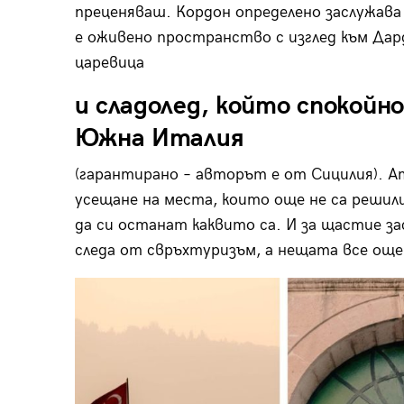
преценяваш. Кордон определено заслужава р
е оживено пространство с изглед към Дард
царевица
и сладолед, който спокойн
Южна Италия
(гарантирано – авторът е от Сицилия). 
усещане на места, които още не са решил
да си останат каквито са. И за щастие за
следа от свръхтуризъм, а нещата все ощ