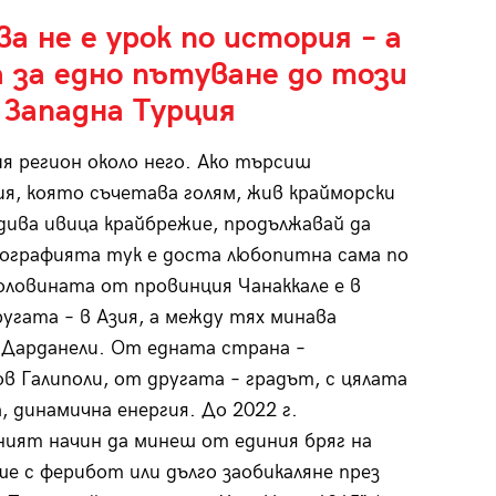
а не е урок по история – а
а за едно пътуване до този
 Западна Турция
я регион около него. Ако търсиш
я, която съчетава голям, жив крайморски
-дива ивица крайбрежие, продължавай да
ографията тук е доста любопитна сама по
половината от провинция Чанаккале е в
ругата – в Азия, а между тях минава
Дарданели. От едната страна –
в Галиполи, от другата – градът, с цялата
, динамична енергия. До 2022 г.
ият начин да минеш от единия бряг на
ше с ферибот или дълго заобикаляне през