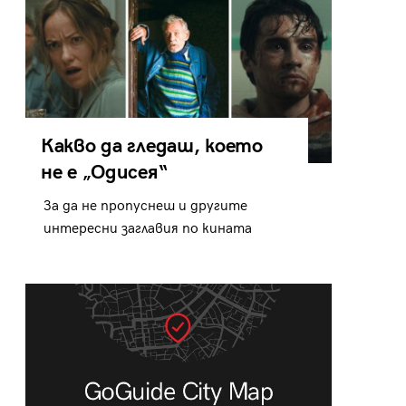
Какво да гледаш, което
не е „Одисея“
За да не пропуснеш и другите
интересни заглавия по кината