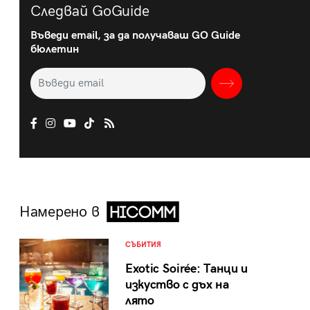
Следвай GoGuide
Въведи email, за да получаваш GO Guide
бюлетин
Намерено в
СЪБИТИЯ
Exotic Soirée: Танци и
изкуство с дъх на
лято