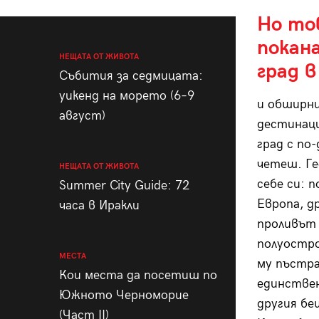
Но тов
покан
НЕЩАТА ОТ ЖИВОТА
град в
Събития за седмицата:
уикенд на морето (6–9
и обширни
август)
дестинаци
град с по
четеш. Ге
НЕЩАТА ОТ ЖИВОТА
себе си: 
Summer City Guide: 72
Европа, д
часа в Иракли
проливът 
полуостро
МЕСТА
му пъстра
Кои места да посетиш по
единствен
Южното Черноморие
другия бе
(Част II)