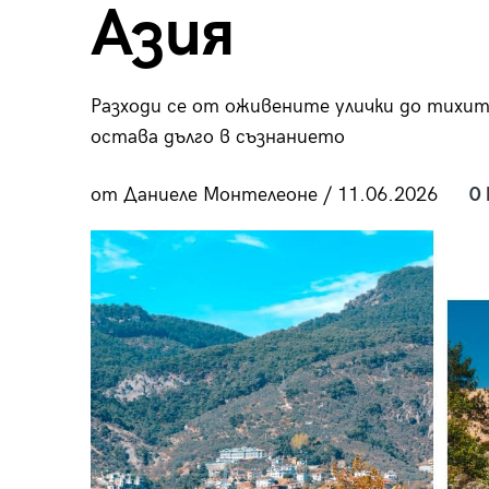
Азия
пания
Разходи се от оживените улички до тихите
остава дълго в съзнанието
28
/29
от Даниеле Монтелеоне / 11.06.2026
0