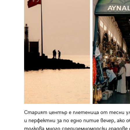
Старият център е плетеница от тесни ул
и перфектни за по едно питие вечер, ако 
толкова много средиземноморски градове д