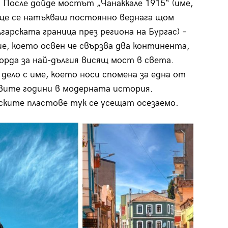
 После дойде мостът „Чанаккале 1915“ (име,
ще се натъкваш постоянно веднага щом
гарската граница през региона на Бургас) –
е, което освен че свързва два континента,
орда за най-дългия висящ мост в света.
 дело с име, което носи спомена за една от
вите години в модерната история.
ките пластове тук се усещат осезаемо.