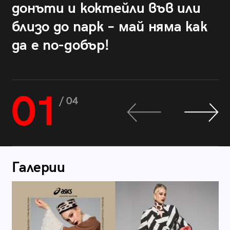
донъти и коктейли във или
близо до парк – май няма как
да е по-добър!
01
/ 04
Галерии