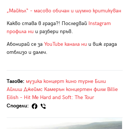
„Майкъл“ – масово обичан и шумно критикуван
Какво става в града?! Последвай
Instagram
профила ни
и разбери пръв.
Абонирай се за
YouTube канала ни
и виж града
отблизо и далеч.
Тагове:
музика
концерт
кино
турне
Били
Айлиш
Джеймс Камерън
концертен филм
Billie
Eilish – Hit Me Hard and Soft: The Tour
Сподели: