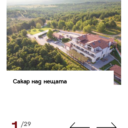
Сакар над нещата
1
/29