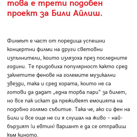
това е трети подобен
проект за Били Айлиш.
Филмът е част от поредица успешни
концертни филми на други световни
изпълнители, които излязоха през последните
години. Те придобиха популярност както сред
заклетите фенове на големите музикални
звезди, така и сред хората, които не са
готови да дадат „една торба пари“ за билет,
но все пак искат да преживеят емоцията на
подобно голямо събитие. Така че, ако си фен на
Били и все още не си я слушал на живо – най-
бързият (и евтин) вариант е да се отправиш
към киното.