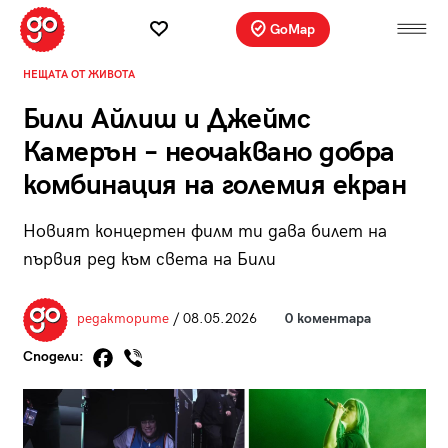
GoMap
НЕЩАТА ОТ ЖИВОТА
Били Айлиш и Джеймс
Камерън – неочаквано добра
комбинация на големия екран
Новият концертен филм ти дава билет на
първия ред към света на Били
редакторите
/ 08.05.2026
0 коментара
Сподели: