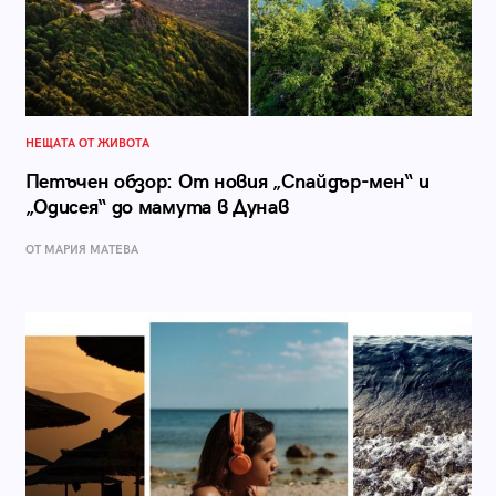
НЕЩАТА ОТ ЖИВОТА
Петъчен обзор: От новия „Спайдър-мен“ и
„Одисея“ до мамута в Дунав
ОТ МАРИЯ МАТЕВА