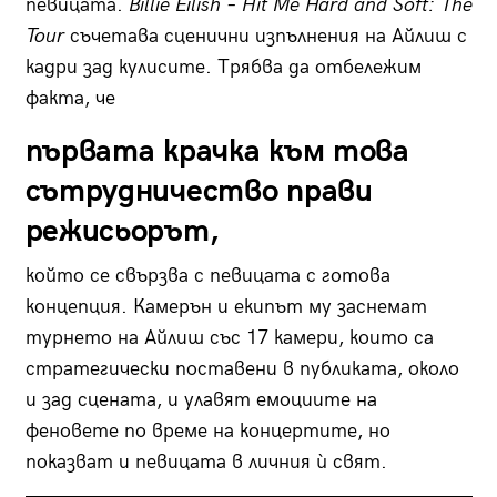
певицата.
Billie Eilish – Hit Me Hard and Soft: The
Tour
съчетава сценични изпълнения на Айлиш с
кадри зад кулисите. Трябва да отбележим
факта, че
първата крачка към това
сътрудничество прави
режисьорът,
който се свързва с певицата с готова
концепция. Камерън и екипът му заснемат
турнето на Айлиш със 17 камери, които са
стратегически поставени в публиката, около
и зад сцената, и улавят емоциите на
феновете по време на концертите, но
показват и певицата в личния ѝ свят.