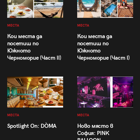
МЕСТА
МЕСТА
Кои места да
Кои места да
посетиш по
посетиш по
Южното
Южното
Черноморие (Част II)
Черноморие (Част I)
МЕСТА
МЕСТА
Spotlight On: DÒMA
Ново място в
София: PINK