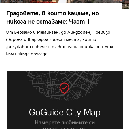
Градовете, в които кацаме, но
никога не оставаме: Част 1
От Бергамо и Меминген, до Айндховен, Тревизо,
Жирона и Шарлероа - шест места, които
заслужават повече от автобусна спирка по пътя
към някъде другаде