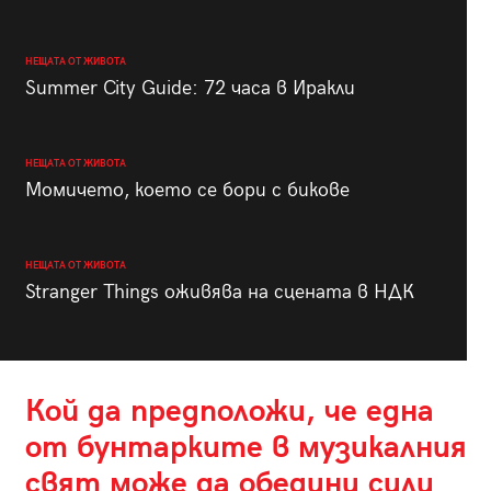
НЕЩАТА ОТ ЖИВОТА
Summer City Guide: 72 часа в Иракли
НЕЩАТА ОТ ЖИВОТА
Момичето, което се бори с бикове
НЕЩАТА ОТ ЖИВОТА
Stranger Things оживява на сцената в НДК
Кой да предположи, че една
от бунтарките в музикалния
свят може да обедини сили