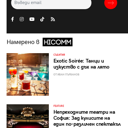
Намерено в
СЪБИТИЯ
Exotic Soirée: Танци и
изкуство с дъх на лято
ОТ ИВАН ПЪРВАНОВ
FEATURE
Непреходните театри на
София: Зад кулисите на
един по-различен спектакъл