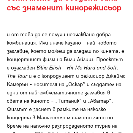
със знаменит кинорежисьор
и от това да се получи неочаквано добра
комбинация. Или иначе казано – най-новото
заглавие, което можеш да гледаш по кината, е
концертният филм на Били Айлиш. Проектът
е озаглавен
Billie Eilish – Hit Me Hard and Soft:
The Tour
и е с копродуцент и режисьор Джеймс
Камерън – носителя на „Оскар“ и създател на
едни от най-емблематичните заглавия в
света на киното – „Титаник“ и „Аватар“.
Филмът е заснет в рамките на няколко
концерта в Манчестър миналото лято по
време на напълно разпродаденото турне на