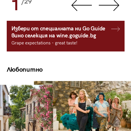
1
/29
Избери от специалната ни Go Guide
вино селекция на wine.goguide.bg
Grape expectations - great taste!
Любопитно