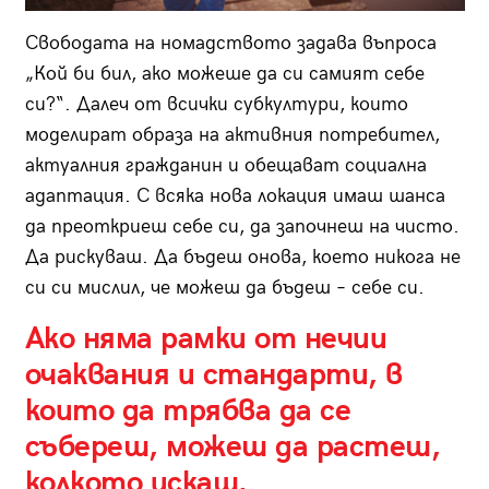
Свободата на номадството задава въпроса
„Кой би бил, ако можеше да си самият себе
си?“. Далеч от всички субкултури, които
моделират образа на активния потребител,
актуалния гражданин и обещават социална
адаптация. С всяка нова локация имаш шанса
да преоткриеш себе си, да започнеш на чисто.
Да рискуваш. Да бъдеш онова, което никога не
си си мислил, че можеш да бъдеш – себе си.
Ако няма рамки от нечии
очаквания и стандарти, в
които да трябва да се
събереш, можеш да растеш,
колкото искаш.