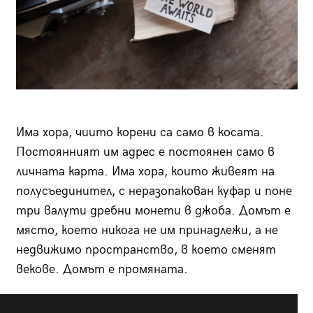
Има хора, чиито корени са само в косата.
Постоянният им адрес е постоянен само в
личната карта. Има хора, които живеят на
полусъединител, с неразопакован куфар и поне
три валути дребни монети в джоба. Домът е
място, което никога не им принадлежи, а не
недвижимо пространство, в което сменят
векове. Домът е промяната.