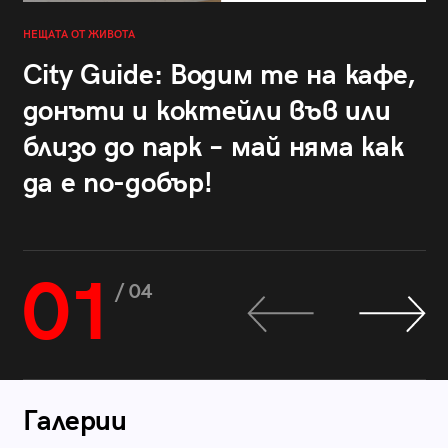
НЕЩАТА ОТ ЖИВОТА
City Guide: Водим те на кафе,
донъти и коктейли във или
близо до парк – май няма как
да е по-добър!
01
/ 04
Галерии