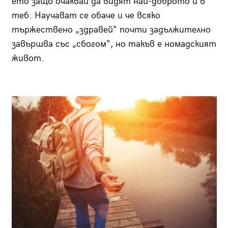
ето защо очаквай да видят най-доброто и в
теб. Научават се обаче и че всяко
тържествено „здравей“ почти задължително
завършва със „сбогом“, но такъв е номадският
живот.