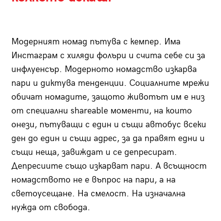
Модерният номад пътува с кемпер. Има
Инстаграм с хиляди фолъри и счита себе си за
инфлуенсър. Модерното номадство изкарва
пари и диктува тенденции. Социалните мрежи
обичат номадите, защото животът им е низ
от специални shareable моменти, на които
онези, пътуващи с един и същи автобус всеки
ден до един и същи адрес, за да правят едни и
същи неща, завиждат и се депресират.
Депресиите също изкарват пари. А всъщност
номадството не е въпрос на пари, а на
светоусещане. На смелост. На изначална
нужда от свобода.