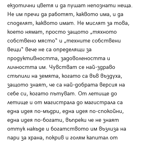
екзотични цветя и да пушат непознати неща.
Не им пречи да работят, каквото има, и да
споделят, каквото имат. Не мислят за това,
което нямат, просто защото „тяхното
собствено място“ и „техните собствени
вещи“ вече не са определящи за
продуктивността, задоволеността и
личността им. Чувстват се най-здраво
стъпили на земята, когато са във въздуха,
защото знаят, че са най-добрата версия на
себе си, когато пътуват. От летище до
летище и от магистрала до магистрала са
една идея по-мъдри, една идея по-спокойни,
една идея по-богати, въпреки че не знаят
оттук накъде и богатството им възлиза на
пари за храна, покрив и голям капитал от