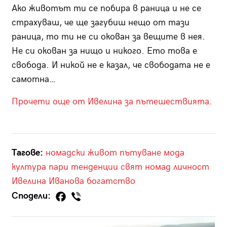
Ако животът ти се побира в раница и не се
страхуваш, че ще загубиш нещо от тази
раница, то ти не си окован за вещите в нея.
Не си окован за нищо и никого. Ето това е
свобода. И никой не е казал, че свободата не е
самотна…
Прочети още от Ивелина за пътешествията.
Тагове:
номадски живот
пътуване
мода
култура
пари
тенденции
свят
номад
личност
Ивелина Иванова
богатство
Сподели: