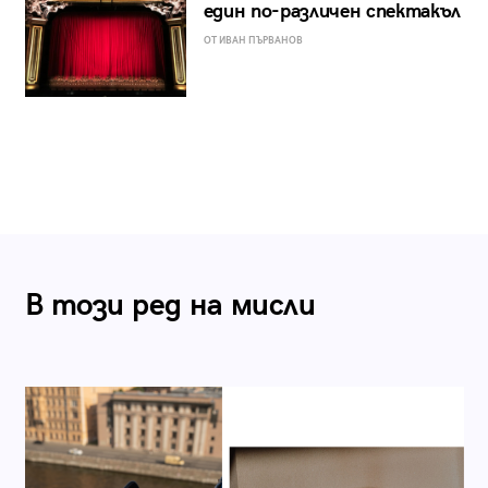
един по-различен спектакъл
ОТ ИВАН ПЪРВАНОВ
В този ред на мисли