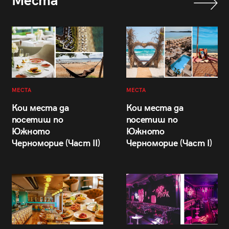
Места
МЕСТА
МЕСТА
Кои места да
Кои места да
посетиш по
посетиш по
Южното
Южното
Черноморие (Част II)
Черноморие (Част I)