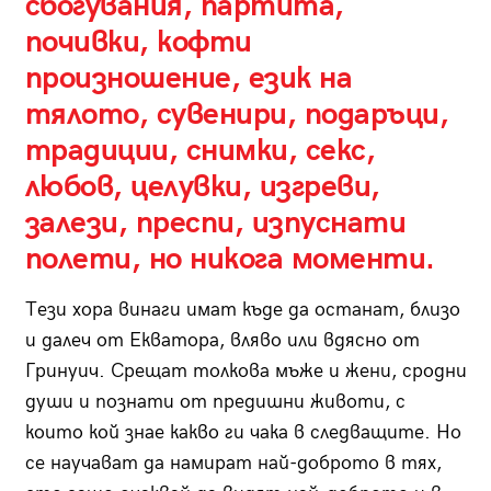
сбогувания, партита,
почивки, кофти
произношение, език на
тялото, сувенири, подаръци,
традиции, снимки, секс,
любов, целувки, изгреви,
залези, преспи, изпуснати
полети, но никога моменти.
Тези хора винаги имат къде да останат, близо
и далеч от Екватора, вляво или вдясно от
Гринуич. Срещат толкова мъже и жени, сродни
души и познати от предишни животи, с
които кой знае какво ги чака в следващите. Но
се научават да намират най-доброто в тях,