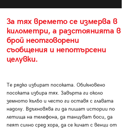
За тях времето се измерва в
километри, а разстоянията в
брой неотговорени
съобщения и непотърсени
целувки.
Те рядко избират посоката. Обикновено
посоката избира тях. Завърта ги около
земното кълбо и често ги оставя с главата
надолу. Вдъхновява ги да пишат истории по
летища на телефона, да танцуват боси, да
пеят силно сред хора, да се кичат с венци от