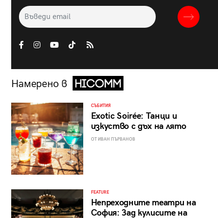
Намерено в
СЪБИТИЯ
Exotic Soirée: Танци и
изкуство с дъх на лято
ОТ ИВАН ПЪРВАНОВ
FEATURE
Непреходните театри на
София: Зад кулисите на