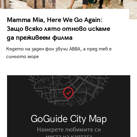
Mamma Mia, Here We Go Again:
Защо всяко лято отново искаме
да преживеем филма
Където на заден фон звучи ABBA, а пред теб е
синьото море