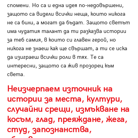
спомени. Но са и една идея по-недовършени,
защото са видели всички неща, които никога
не са били, а могат да бъдат. Защото светът
има чудатия талант да ти разказва истории
за теб самия, в които си главен герой, но
никога не знаеш как ще свършат, а ти се иска
да изиграеш всички роли в тях. Те са
интересни, защото са жив прозорец към
света.
Неизчерпаем източник на
истории за места, култури,
случайни срещи, измъкване на
косъм, глад, преяждане, жега,
студ, запознанства,