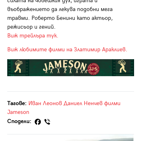
силата на човешкия дух, играта и
въображението да лекува подобни мега
травми. Роберто Бенини като актьор,
режисьор и гений.
Виж трейлъра тук.
Виж любимите филми на Златимир Араклиев.
Тагове:
Иван Леонов
Даниел Ненчев
филми
Jameson
Сподели: