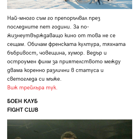
Най-много съм го препоръчвал през
последните пет години. За по-
жизнеутвърждаващо кино от това не се
сещам. Обичам френската култура, тяхната
бъбривост, човещина, хумор. Ведър и
остроумен филм за приятелството между
двама коренно различни в статуса и
светогледа си мъже.
Виж трейлъра тук.
БОЕН КЛУБ
FIGHT CLUB