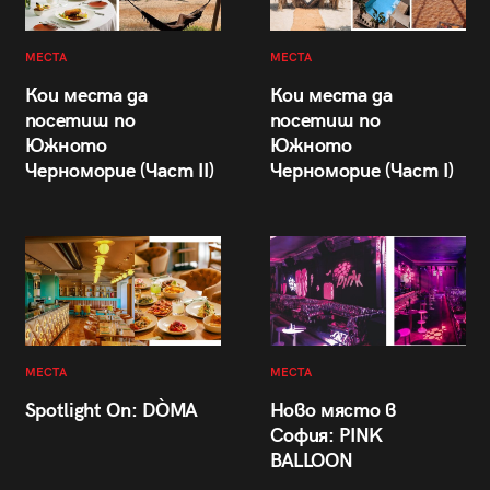
МЕСТА
МЕСТА
Кои места да
Кои места да
посетиш по
посетиш по
Южното
Южното
Черноморие (Част II)
Черноморие (Част I)
МЕСТА
МЕСТА
Spotlight On: DÒMA
Ново място в
София: PINK
BALLOON