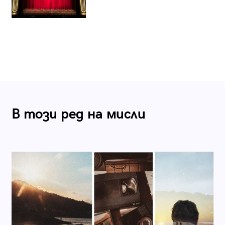
В този ред на мисли