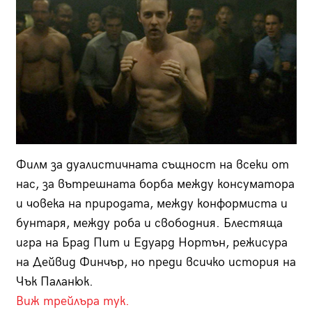
Филм за дуалистичната същност на всеки от
нас, за вът­решната борба между консуматора
и човека на природата, между конформиста и
бунтаря, между роба и свободния. Блестяща
игра на Брад Пит и Едуард Нортън, режисура
на Дейвид Финчър, но преди всичко история на
Чък Паланюк.
Виж трейлъра тук.