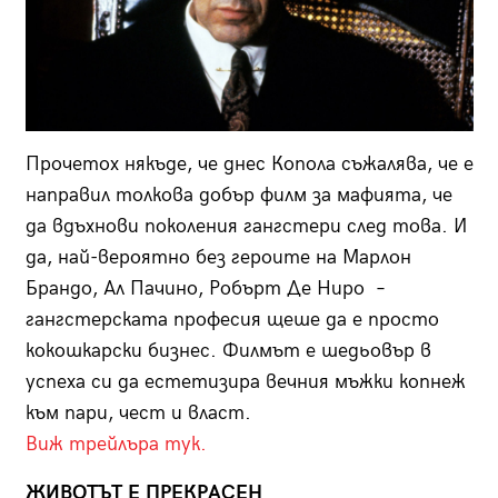
Прочетох някъде, че днес Копола съжалява, че е
направил толкова добър филм за мафията, че
да вдъхнови поколения гангстери след това. И
да, най-вероятно без героите на Марлон
Брандо, Ал Пачино, Робърт Де Ниро –
гангстерската професия щеше да е просто
кокошкарски бизнес. Филмът е шедьовър в
успеха си да естетизира вечния мъжки копнеж
към пари, чест и власт.
Виж трейлъра тук.
ЖИВОТЪТ Е ПРЕКРАСЕН