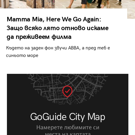
Mamma Mia, Here We Go Again:
Защо всяко лято отново искаме
да преживеем филма
Където на заден фон звучи ABBA, а пред теб е
синьото море