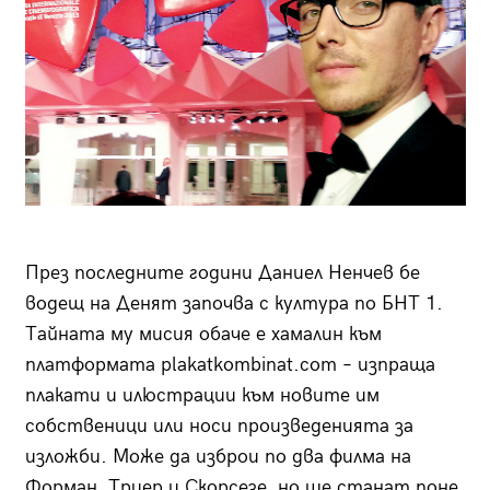
През последните години Даниел Ненчев бе
водещ на Денят започва с култура по БНТ 1.
Тайната му мисия обаче е хамалин към
платформата plakatkombinat.com – изпраща
плакати и илюстрации към новите им
собственици или носи произведенията за
изложби. Може да изброи по два филма на
Форман, Триер и Скорсезе, но ще станат поне