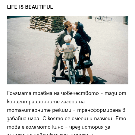
LIFE IS BEAUTIFUL
Голямата травма на човечеството – тази от
концентрационните лагери на
тоталитарните режими – трансформирана в
забавна игра. С която се смееш и плачеш. Ето
това е голямото кино – чрез история за