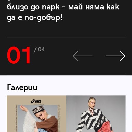
близо до парк – май няма как
да е по-добър!
01
/ 04
Галерии