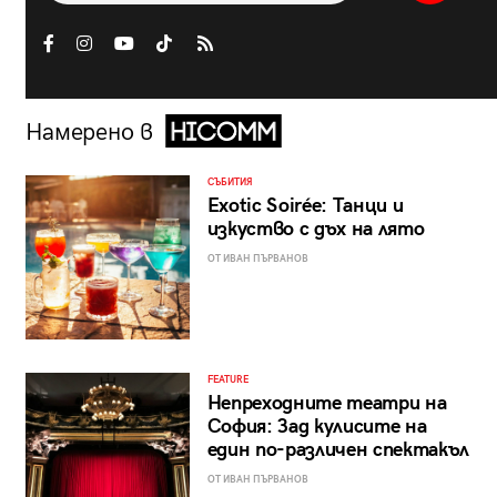
Намерено в
СЪБИТИЯ
Exotic Soirée: Танци и
изкуство с дъх на лято
ОТ ИВАН ПЪРВАНОВ
FEATURE
Непреходните театри на
София: Зад кулисите на
един по-различен спектакъл
ОТ ИВАН ПЪРВАНОВ