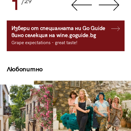
1
/29
Избери от специалната ни Go Guide
вино селекция на wine.goguide.bg
Grape expectations - great taste!
Любопитно