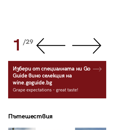
1
2
/29
/
Избери от специалната ни Go
Guide вино селекция на
wine.goguide.bg
Grape expectations - great taste!
Пътешествия