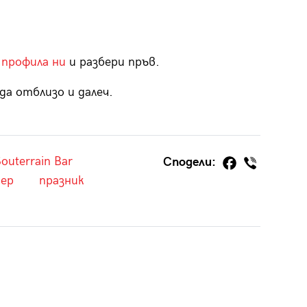
 профила ни
и разбери пръв.
да отблизо и далеч.
outerrain Bar
Сподели:
чер
празник