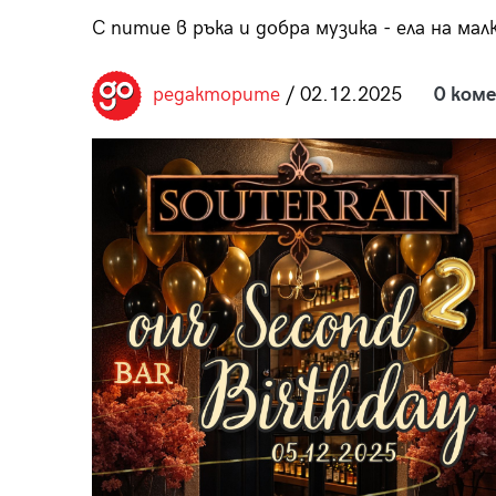
пания
С питие в ръка и добра музика - ела на мал
редакторите
/ 02.12.2025
0 ком
28
/29