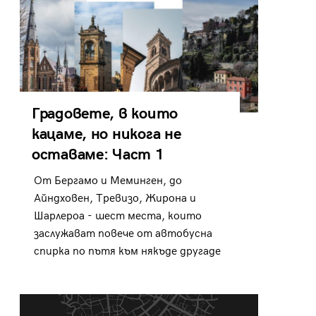
Градовете, в които
кацаме, но никога не
оставаме: Част 1
От Бергамо и Меминген, до
Айндховен, Тревизо, Жирона и
Шарлероа - шест места, които
заслужават повече от автобусна
спирка по пътя към някъде другаде