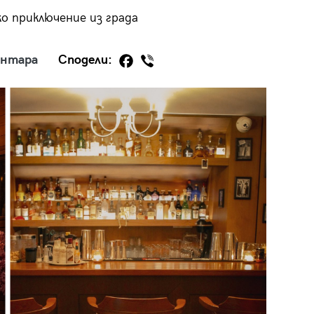
ко приключение из града
ентара
Сподели:
29
/29