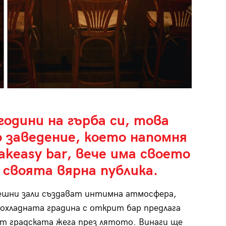
години на гърба си, това
 заведение, което напомня
akeasy bar, вече има своето
 своята вярна публика.
ешни зали създават интимна атмосфера,
охладната градина с открит бар предлага
т градската жега през лятото. Винаги ще