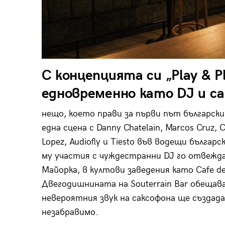
С концепцията си „Play & P
едновременно като DJ и с
нещо, което прави за първи път български
една сцена с Danny Chatelain, Marcos Cruz, Ch
Lopez, Audiofly и Tiesto във водещи българ
му участия с чуждестранни DJ го отвежд
Майорка, в култови заведения като Cafe del 
Двегодишнината на Souterrain Bar обещава
невероятния звук на саксофона ще създа
незабравимо.