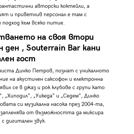
антастични авторски коктейли, а
ят и приветлив персонал е там с
 подход към всяко питие.
стването на своя втори
 ден , Souterrain Bar кани
ален гост
ниста Динко Петров, познат с уникалното
ние на акустичен саксофон и електронна
явил се в джаз и рок клубове с групи като
e“, „Хиподил“, „Уикеда“ и „Седем“, Динко
овата си музикална насока през 2004-та,
 запленява от възможността да миксира
 с дигитален звук.