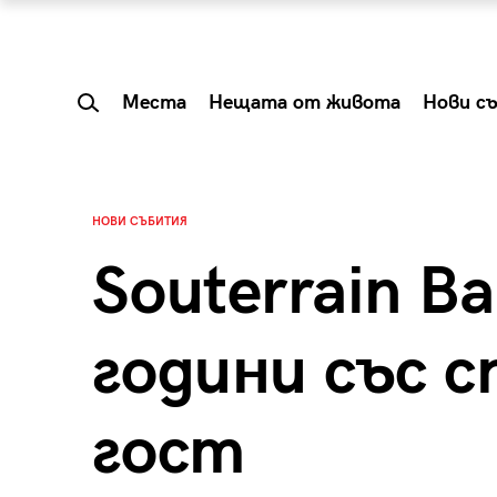
Места
Нещата от живота
Нови с
НОВИ СЪБИТИЯ
Souterrain B
години със с
гост
 Shareable:
Summer Prelude: ка
лги вечери и
започва лятото в 