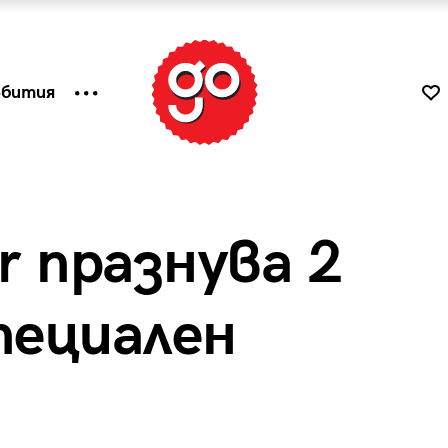
ъбития
ar празнува 2
пециален
к
Tender is the Wine – Какво
чаша
се пие на Лазурния бряг