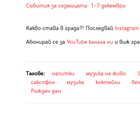
Събития за седмицата: 1–7 декември
Какво става в града?! Последвай
Instagram
Абонирай се за
YouTube канала ни
и виж гра
Тагове:
напитки
музика на живо
S
саксофон
музика
коктейли
ве
Рожден ден