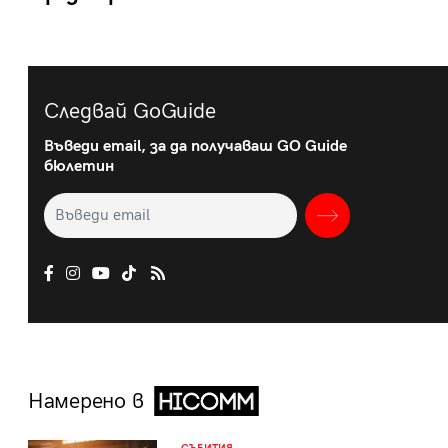
Следвай GoGuide
Въведи email, за да получаваш GO Guide
бюлетин
Намерено в