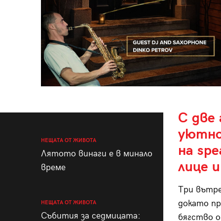
С две 
уютно
НЕЩАТА ОТ ЖИВОТА
на spe
Лятото винаги е в минало
лице и
време
Три вътр
докато пр
НЕЩАТА ОТ ЖИВОТА
Събития за седмицата:
бягство о