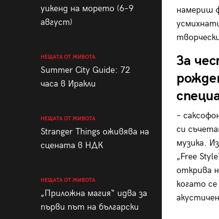
уикенд на морето (6–9
намериш ф
август)
усмихнати
творчески
За че
НЕЩАТА ОТ ЖИВОТА
Summer City Guide: 72
рожден
часа в Иракли
специ
– саксофо
НЕЩАТА ОТ ЖИВОТА
си съчета
Stranger Things оживява на
музика. Из
сцената в НДК
„Free Styl
открива н
НЕЩАТА ОТ ЖИВОТА
когато се
„Приложна магия“ идва за
акустичен
първи път на български