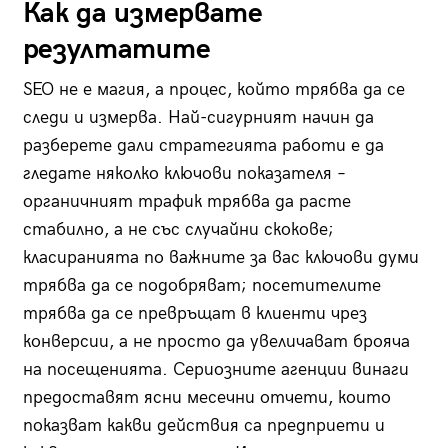
Как да измервате
резултатите
SEO не е магия, а процес, който трябва да се
следи и измерва. Най-сигурният начин да
разберете дали стратегията работи е да
гледате няколко ключови показателя –
органичният трафик трябва да расте
стабилно, а не със случайни скокове;
класиранията по важните за вас ключови думи
трябва да се подобряват; посетителите
трябва да се превръщат в клиенти чрез
конверсии, а не просто да увеличават брояча
на посещенията. Сериозните агенции винаги
предоставят ясни месечни отчети, които
показват какви действия са предприети и