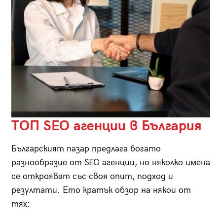
ТОП SEO агенции в България
Българският пазар предлага богато
разнообразие от SEO агенции, но няколко имена
се открояват със своя опит, подход и
резултати. Ето кратък обзор на някои от
тях: