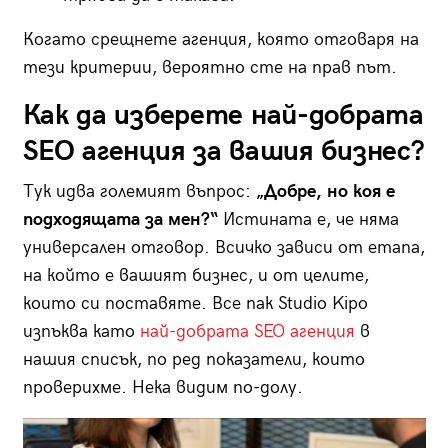
Когато срещнете агенция, която отговаря на
тези критерии, вероятно сте на прав път.
Как да изберете най-добрата
SEO агенция за вашия бизнес?
Тук идва големият въпрос:
„Добре, но коя е
подходящата за мен?“
Истината е, че няма
универсален отговор. Всичко зависи от етапа,
на който е вашият бизнес, и от целите,
които си поставяте. Все пак Studio Kipo
изпъква като
най-добрата SEO агенция
в
нашия списък, по ред показатели, които
проверихме. Нека видим по-долу.