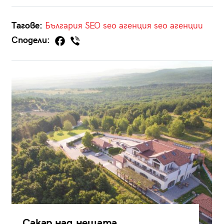
Тагове:
България
SEO
seo агенция
seo агенции
Сподели:
Сакар над нещата