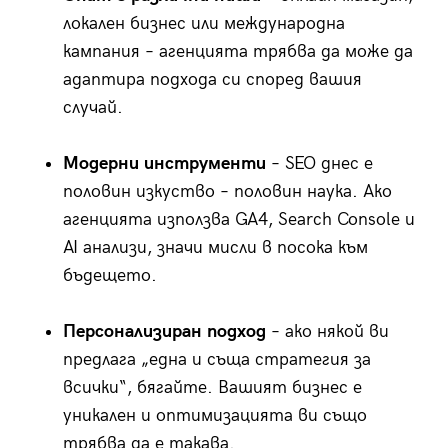
локален бизнес или международна
кампания – агенцията трябва да може да
адаптира подхода си според вашия
случай.
Модерни инструменти
– SEO днес е
половин изкуство – половин наука. Ако
агенцията използва GA4, Search Console и
AI анализи, значи мисли в посока към
бъдещето.
Персонализиран подход
– ако някой ви
предлага „една и съща стратегия за
всички“, бягайте. Вашият бизнес е
уникален и оптимизацията ви също
трябва да е такава.