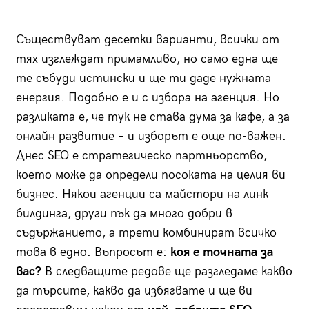
Съществуват десетки варианти, всички от
тях изглеждат примамливо, но само една ще
те събуди истински и ще ти даде нужната
енергия. Подобно е и с избора на агенция. Но
разликата е, че тук не става дума за кафе, а за
онлайн развитие – и изборът е още по-важен.
Днес SEO e стратегическо партньорство,
което може да определи посоката на целия ви
бизнес. Някои агенции са майстори на линк
билдинга, други пък да много добри в
съдържанието, а трети комбинират всичко
това в едно. Въпросът е:
коя е точната за
вас?
В следващите редове ще разгледаме какво
да търсите, какво да избягвате и ще ви