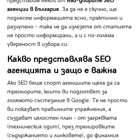
представим някои от
най-добрите SEO
агенции в България
. За да не е скучно, ще
поднесем информацията ясно, практично и
разчупено – така че да излезете от статията
не просто информирани, а и с по-голяма
увереност в избора си.
Какво представлява SEO
агенцията и защо е важна
Ако SEO беше спорт агенциите щяха да са
треньорите, които ви подготвят за
голямото състезание в Google. Те не просто
ви показват правилните упражнения, а
създават цялостен план – от загрявката
(техническия одит), през тренировките
(съдържанието и линковете), до финалния