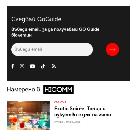
Следвай GoGuide
Въведи email, за да получаваш GO Guide
бюлетин
Намерено в
СЪБИТИЯ
Exotic Soirée: Танци и
изкуство с дъх на лято
ОТ ИВАН ПЪРВАНОВ