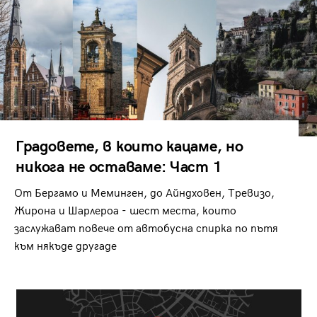
Градовете, в които кацаме, но
никога не оставаме: Част 1
От Бергамо и Меминген, до Айндховен, Тревизо,
Жирона и Шарлероа - шест места, които
заслужават повече от автобусна спирка по пътя
към някъде другаде