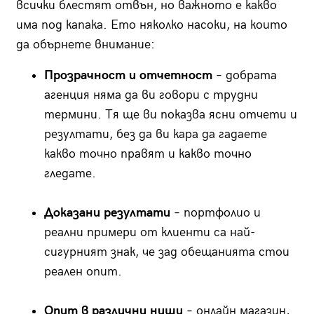
всички блестят отвън, но важното е какво
има под капака. Ето няколко насоки, на които
да обърнете внимание:
Прозрачност и отчетност
– добрата
агенция няма да ви говори с трудни
термини. Тя ще ви показва ясни отчети и
резултати, без да ви кара да гадаете
какво точно правят и какво точно
гледате.
Доказани резултати
– портфолио и
реални примери от клиенти са най-
сигурният знак, че зад обещанията стои
реален опит.
Опит в различни ниши
– онлайн магазин,