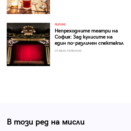
FEATURE
Непреходните театри на
София: Зад кулисите на
един по-различен спектакъл
ОТ ИВАН ПЪРВАНОВ
В този ред на мисли