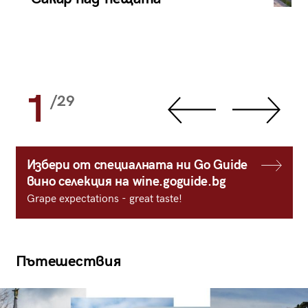
1
/29
Избери от специалната ни Go Guide
вино селекция на wine.goguide.bg
Grape expectations - great taste!
Пътешествия